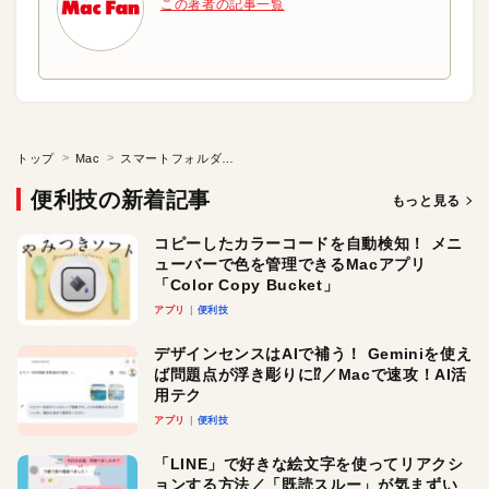
この著者の記事一覧
トップ
Mac
スマートフォルダはどこにある？
便利技の新着記事
もっと見る
コピーしたカラーコードを自動検知！ メニ
ューバーで色を管理できるMacアプリ
「Color Copy Bucket」
アプリ
便利技
デザインセンスはAIで補う！ Geminiを使え
ば問題点が浮き彫りに⁉︎／Macで速攻！AI活
用テク
アプリ
便利技
「LINE」で好きな絵文字を使ってリアクシ
ョンする方法／「既読スルー」が気まずい