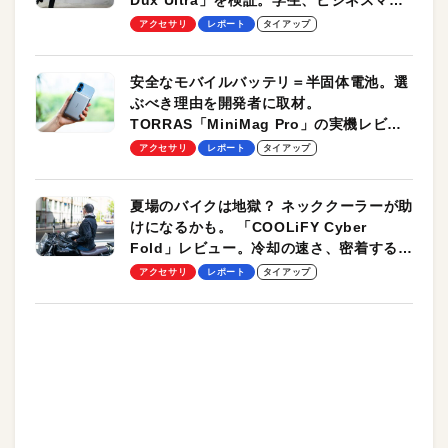
Dux Ultra」を検証。学生、ビジネスマン
のモバイルユースに最適！
アクセサリ
レポート
タイアップ
安全なモバイルバッテリ＝半固体電池。選
ぶべき理由を開発者に取材。
TORRAS「MiniMag Pro」の実機レビュ
ーも
アクセサリ
レポート
タイアップ
夏場のバイクは地獄？ ネッククーラーが助
けになるかも。 「COOLiFY Cyber
Fold」レビュー。冷却の速さ、密着する冷
却プレート、シンプルな操作性がグッド！
アクセサリ
レポート
タイアップ