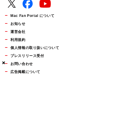
Mac Fan Portal について
お知らせ
運営会社
利用規約
個人情報の取り扱いについて
プレスリリース受付
×
×
×
お問い合わせ
広告掲載について
マイナビBOOKS
Mac Fan Portalの人気記事ランキングやおすすめ記事、編集部
員によるコラムなどをまとめたメールマガジンを毎週金曜日に
配信します。お気軽にご登録ください。
Mac Fan メールマガジン