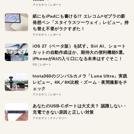
アクセサリ
レポート
紙にもiPadにも書ける!? エレコム×ゼブラの新
発想ペン「スタイラスツーウェイ」レビュー。持
ち替え不要がラクすぎた！
アクセサリ
レポート
iOS 27（ベータ版）を試す。Siri AI、ショート
カットの自動作成ほか、期待大の便利機能5選。
iPhoneがAIの入り口になる未来はすぐそこ！
OS
レポート
Insta360のジンバルカメラ「Luna Ultra」実践
レビュー。4K／8K比較・ズーム・夜間撮影をチ
ェック
アクセサリ
レポート
あなたのUSB-Cポートは大丈夫？ 認識しない・
充電できない原因と正しい対策
アクセサリ
テクノロジー