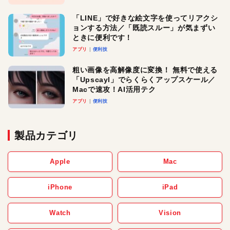
「LINE」で好きな絵文字を使ってリアクシ
ョンする方法／「既読スルー」が気まずい
ときに便利です！
アプリ
便利技
粗い画像を高解像度に変換！ 無料で使える
「Upscayl」でらくらくアップスケール／
Macで速攻！AI活用テク
アプリ
便利技
製品カテゴリ
Apple
Mac
iPhone
iPad
Watch
Vision