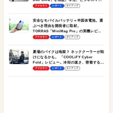
のモバイルユースに最適！
アクセサリ
レポート
タイアップ
安全なモバイルバッテリ＝半固体電池。選
ぶべき理由を開発者に取材。
TORRAS「MiniMag Pro」の実機レビュ
ーも
アクセサリ
レポート
タイアップ
夏場のバイクは地獄？ ネッククーラーが助
けになるかも。 「COOLiFY Cyber
Fold」レビュー。冷却の速さ、密着する冷
却プレート、シンプルな操作性がグッド！
アクセサリ
レポート
タイアップ