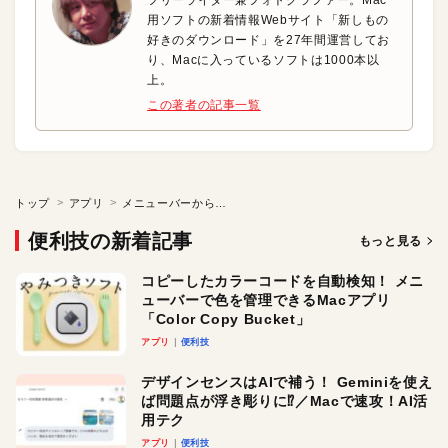
用ソフトの新着情報Webサイト「新しもの
好きのダウンロード」を27年間運営してお
り、Macに入っているソフトは1000本以
上。
この著者の記事一覧
トップ
アプリ
メニューバーから詳細な天気予報をチェック！
便利技の新着記事
もっと見る
コピーしたカラーコードを自動検知！ メニ
ューバーで色を管理できるMacアプリ
「Color Copy Bucket」
アプリ
便利技
デザインセンスはAIで補う！ Geminiを使え
ば問題点が浮き彫りに⁉︎／Macで速攻！AI活
用テク
アプリ
便利技