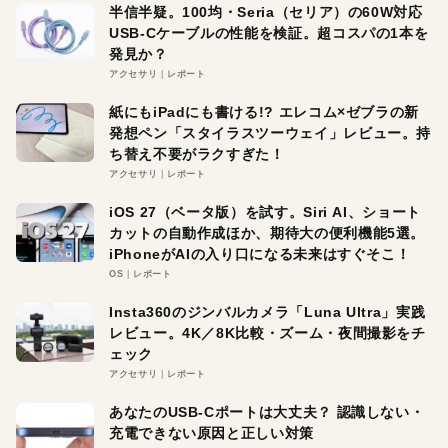
半信半疑。100均・Seria（セリア）の60W対応
USB-Cケーブルの性能を検証。超コスパの1本を
発見か？
アクセサリ
レポート
紙にもiPadにも書ける!? エレコム×ゼブラの新
発想ペン「スタイラスツーウェイ」レビュー。持
ち替え不要がラクすぎた！
アクセサリ
レポート
iOS 27（ベータ版）を試す。Siri AI、ショート
カットの自動作成ほか、期待大の便利機能5選。
iPhoneがAIの入り口になる未来はすぐそこ！
OS
レポート
Insta360のジンバルカメラ「Luna Ultra」実践
レビュー。4K／8K比較・ズーム・夜間撮影をチ
ェック
アクセサリ
レポート
あなたのUSB-Cポートは大丈夫？ 認識しない・
充電できない原因と正しい対策