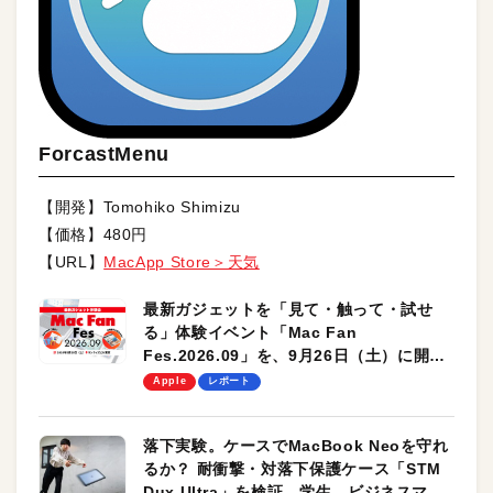
ForcastMenu
【開発】Tomohiko Shimizu
【価格】480円
【URL】
MacApp Store＞天気
最新ガジェットを「見て・触って・試せ
る」体験イベント「Mac Fan
Fes.2026.09」を、9月26日（土）に開催
します！
Apple
レポート
落下実験。ケースでMacBook Neoを守れ
るか？ 耐衝撃・対落下保護ケース「STM
Dux Ultra」を検証。学生、ビジネスマン