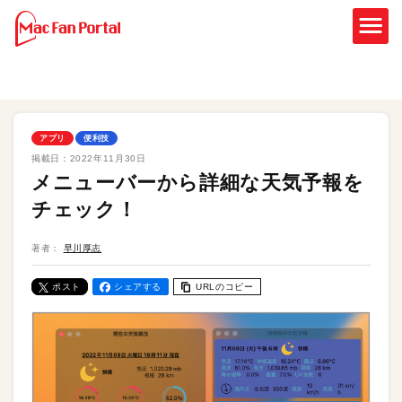
アプリ
便利技
掲載日：
2022年11月30日
メニューバーから詳細な天気予報を
チェック！
著者：
早川厚志
ポスト
シェアする
URLのコピー