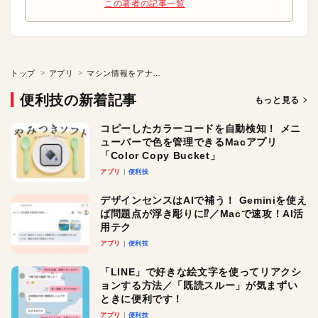
この著者の記事一覧
トップ
アプリ
マシン情報をアナログメーター風に表示
便利技の新着記事
もっと見る
コピーしたカラーコードを自動検知！ メニ
ューバーで色を管理できるMacアプリ
「Color Copy Bucket」
アプリ
便利技
デザインセンスはAIで補う！ Geminiを使え
ば問題点が浮き彫りに⁉︎／Macで速攻！AI活
用テク
アプリ
便利技
「LINE」で好きな絵文字を使ってリアクシ
ョンする方法／「既読スルー」が気まずい
ときに便利です！
アプリ
便利技