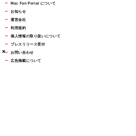
Mac Fan Portal について
お知らせ
運営会社
利用規約
個人情報の取り扱いについて
プレスリリース受付
×
×
×
お問い合わせ
広告掲載について
マイナビBOOKS
Mac Fan Portalの人気記事ランキングやおすすめ記事、編集部
員によるコラムなどをまとめたメールマガジンを毎週金曜日に
配信します。お気軽にご登録ください。
Mac Fan メールマガジン
無料登録はこちら