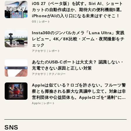
iOS 27（ベータ版）を試す。Siri AI、ショート
カットの自動作成ほか、期待大の便利機能5選。
iPhoneがAIの入り口になる未来はすぐそこ！
OS
レポート
Insta360のジンバルカメラ「Luna Ultra」実践
レビュー。4K／8K比較・ズーム・夜間撮影をチ
ェック
アクセサリ
レポート
あなたのUSB-Cポートは大丈夫？ 認識しない・
充電できない原因と正しい対策
アクセサリ
テクノロジー
Appleは似ている？ロゴを許さない。フルーツ警
察とも揶揄される膨大な異議申し立て。対象は非
営利団体や公益団体も。Appleロゴを“過剰”に守
る理由とは
Apple
レポート
SNS