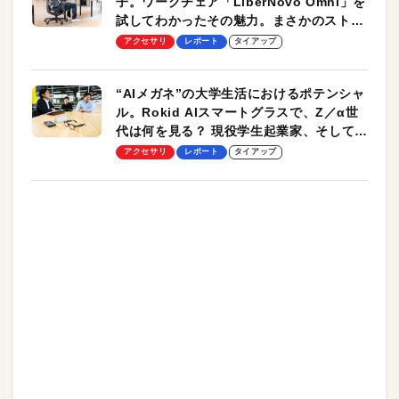
子。ワークチェア「LiberNovo Omni」を
試してわかったその魅力。まさかのストレ
ッチ機能も搭載
アクセサリ
レポート
タイアップ
“AIメガネ”の大学生活におけるポテンシャ
ル。Rokid AIスマートグラスで、Z／α世
代は何を見る？ 現役学生起業家、そして教
授による体験会レポート【PR】
アクセサリ
レポート
タイアップ