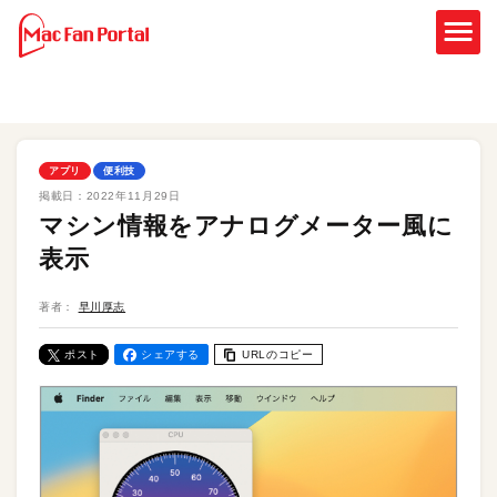
アプリ
便利技
掲載日：
2022年11月29日
マシン情報をアナログメーター風に
表示
著者：
早川厚志
ポスト
シェアする
URLのコピー