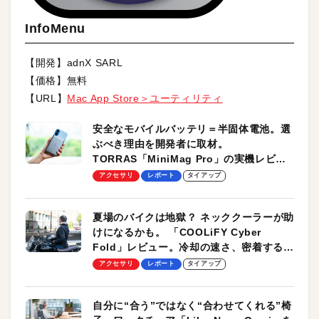
InfoMenu
【開発】adnX SARL
【価格】無料
【URL】
Mac App Store＞ユーティリティ
安全なモバイルバッテリ＝半固体電池。選
ぶべき理由を開発者に取材。
TORRAS「MiniMag Pro」の実機レビュ
ーも
アクセサリ
レポート
タイアップ
夏場のバイクは地獄？ ネッククーラーが助
けになるかも。 「COOLiFY Cyber
Fold」レビュー。冷却の速さ、密着する冷
却プレート、シンプルな操作性がグッド！
アクセサリ
レポート
タイアップ
自分に“合う”ではなく“合わせてくれる”椅