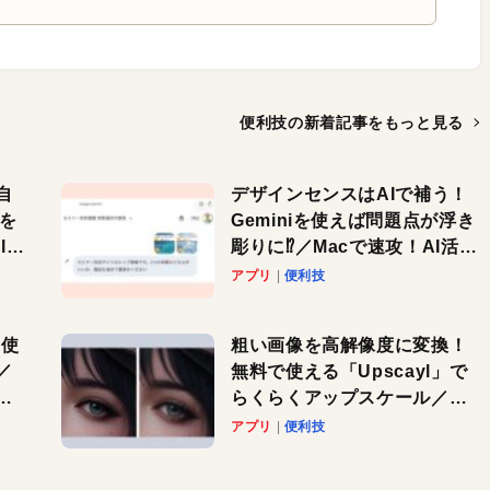
便利技の新着記事を
もっと見る
自
デザインセンスはAIで補う！
色を
Geminiを使えば問題点が浮き
or
彫りに⁉︎／Macで速攻！AI活用
テク
アプリ
便利技
を使
粗い画像を高解像度に変換！
／
無料で使える「Upscayl」で
と
らくらくアップスケール／
Macで速攻！AI活用テク
アプリ
便利技