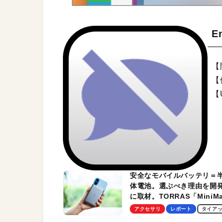
E
【開
【
【
安全なモバイルバッテリ＝
体電池。選ぶべき理由を開
に取材。TORRAS「MiniM
Pro」の実機レビューも
アクセサリ
レポート
タイア