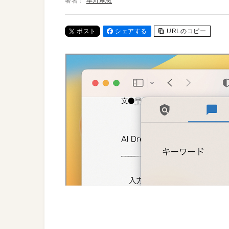
著者：
早川厚志
ポスト
シェアする
URLのコピー