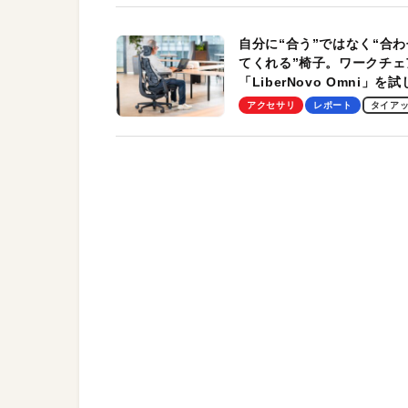
自分に“合う”ではなく“合わ
てくれる”椅子。ワークチェ
「LiberNovo Omni」を
わかったその魅力。まさか
アクセサリ
レポート
タイア
トレッチ機能も搭載