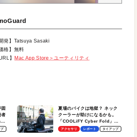
moGuard
発】Tatsuya Sasaki
価格】無料
URL】
Mac App Store＞ユーティリティ
半固
夏場のバイクは地獄？ ネック
発者
クーラーが助けになるかも。
ag
「COOLiFY Cyber Fold」レ
ビュー。冷却の速さ、密着する
ップ
アクセサリ
レポート
タイアップ
冷却プレート、シンプルな操作