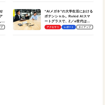
性がグッド！
せ
“AIメガネ”の大学生活における
ア
ポテンシャル。Rokid AIスマ
試して
ートグラスで、Z／α世代は何
のス
を見る？ 現役学生起業家、そ
ップ
アクセサリ
レポート
タイアップ
して教授による体験会レポート
【PR】