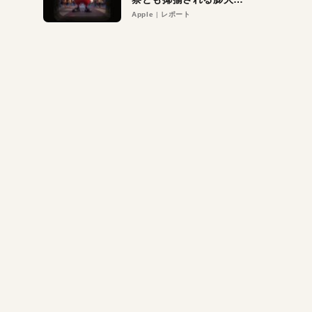
異議申し立て。対象は非
Apple
レポート
営利団体や公益団体も。
Appleロゴを“過剰”に守
る理由とは