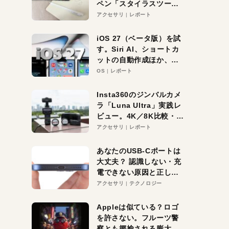
ペン「スタイラスツーウ
ェイ」レビュー。持ち替
アクセサリ
レポート
え不要がラクすぎた！
iOS 27（ベータ版）を試
す。Siri AI、ショートカ
ットの自動作成ほか、期
待大の便利機能5選。
OS
レポート
iPhoneがAIの入り口にな
る未来はすぐそこ！
Insta360のジンバルカメ
ラ「Luna Ultra」実践レ
ビュー。4K／8K比較・ズ
ーム・夜間撮影をチェッ
アクセサリ
レポート
ク
あなたのUSB-Cポートは
大丈夫？ 認識しない・充
電できない原因と正しい
対策
アクセサリ
テクノロジー
Appleは似ている？ロゴ
を許さない。フルーツ警
察とも揶揄される膨大な