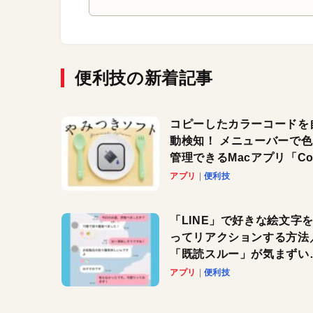
便利技の新着記事
コピーしたカラーコードを
動検知！ メニューバーで
管理できるMacアプリ「Col
Copy Bucket」
アプリ
便利技
「LINE」で好きな絵文字
ってリアクションする方法
「既読スルー」が気まずい
きに便利です！
アプリ
便利技