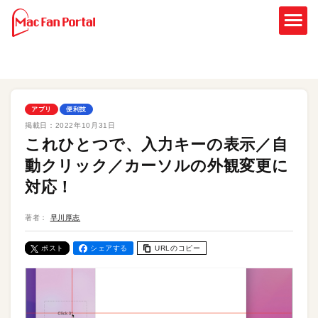
アプリ
便利技
掲載日：
2022年10月31日
これひとつで、入力キーの表示／自
動クリック／カーソルの外観変更に
対応！
著者：
早川厚志
ポスト
シェアする
URLのコピー