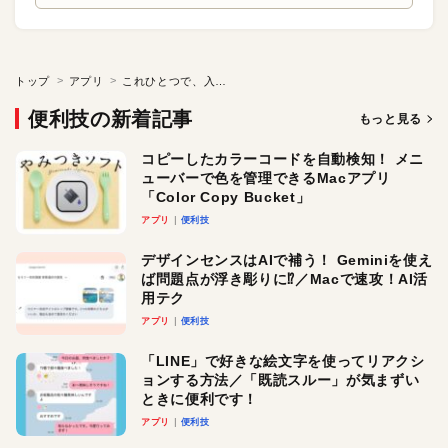
トップ
アプリ
これひとつで、入力キーの表示／自動クリック／カーソルの外観変更に対応！
便利技の新着記事
もっと見る
コピーしたカラーコードを自動検知！ メニ
ューバーで色を管理できるMacアプリ
「Color Copy Bucket」
アプリ
便利技
デザインセンスはAIで補う！ Geminiを使え
ば問題点が浮き彫りに⁉︎／Macで速攻！AI活
用テク
アプリ
便利技
「LINE」で好きな絵文字を使ってリアクシ
ョンする方法／「既読スルー」が気まずい
ときに便利です！
アプリ
便利技