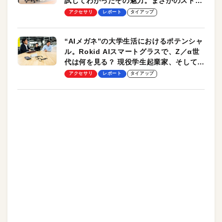
試してわかったその魅力。まさかのストレ
ッチ機能も搭載
アクセサリ
レポート
タイアップ
“AIメガネ”の大学生活におけるポテンシャ
ル。Rokid AIスマートグラスで、Z／α世
代は何を見る？ 現役学生起業家、そして教
授による体験会レポート【PR】
アクセサリ
レポート
タイアップ