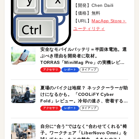
【開発】Chen Daili
【価格】無料
【URL】
MacApp Store＞
ユーティリティ
安全なモバイルバッテリ＝半固体電池。選
ぶべき理由を開発者に取材。
TORRAS「MiniMag Pro」の実機レビュ
ーも
アクセサリ
レポート
タイアップ
夏場のバイクは地獄？ ネッククーラーが助
けになるかも。 「COOLiFY Cyber
Fold」レビュー。冷却の速さ、密着する冷
却プレート、シンプルな操作性がグッド！
アクセサリ
レポート
タイアップ
自分に“合う”ではなく“合わせてくれる”椅
子。ワークチェア「LiberNovo Omni」を