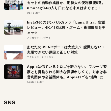
カットの自動作成ほか、期待大の便利機能5選。
iPhoneがAIの入り口になる未来はすぐそこ！
OS
レポート
Insta360のジンバルカメラ「Luna Ultra」実践
レビュー。4K／8K比較・ズーム・夜間撮影をチ
ェック
アクセサリ
レポート
あなたのUSB-Cポートは大丈夫？ 認識しない・
充電できない原因と正しい対策
アクセサリ
テクノロジー
Appleは似ている？ロゴを許さない。フルーツ警
察とも揶揄される膨大な異議申し立て。対象は非
営利団体や公益団体も。Appleロゴを“過剰”に守
る理由とは
Apple
レポート
SNS