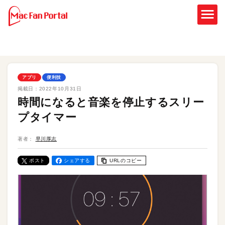
アプリ
便利技
掲載日：
2022年10月31日
時間になると音楽を停止するスリー
プタイマー
著者：
早川厚志
ポスト
シェアする
URLのコピー