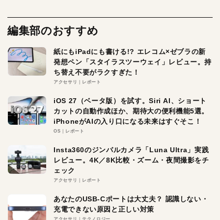
編集部のおすすめ
紙にもiPadにも書ける!? エレコム×ゼブラの新
発想ペン「スタイラスツーウェイ」レビュー。持
ち替え不要がラクすぎた！
アクセサリ
レポート
iOS 27（ベータ版）を試す。Siri AI、ショート
カットの自動作成ほか、期待大の便利機能5選。
iPhoneがAIの入り口になる未来はすぐそこ！
OS
レポート
Insta360のジンバルカメラ「Luna Ultra」実践
レビュー。4K／8K比較・ズーム・夜間撮影をチ
ェック
アクセサリ
レポート
あなたのUSB-Cポートは大丈夫？ 認識しない・
充電できない原因と正しい対策
アクセサリ
テクノロジー