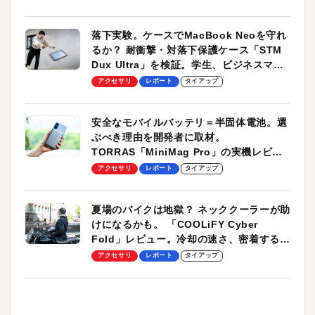
落下実験。ケースでMacBook Neoを守れ
るか？ 耐衝撃・対落下保護ケース「STM
Dux Ultra」を検証。学生、ビジネスマン
のモバイルユースに最適！
アクセサリ
レポート
タイアップ
安全なモバイルバッテリ＝半固体電池。選
ぶべき理由を開発者に取材。
TORRAS「MiniMag Pro」の実機レビュ
ーも
アクセサリ
レポート
タイアップ
夏場のバイクは地獄？ ネッククーラーが助
けになるかも。 「COOLiFY Cyber
Fold」レビュー。冷却の速さ、密着する冷
却プレート、シンプルな操作性がグッド！
アクセサリ
レポート
タイアップ