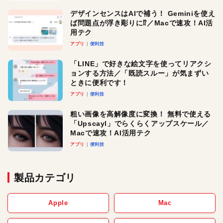
デザインセンスはAIで補う！ Geminiを使え
ば問題点が浮き彫りに⁉︎／Macで速攻！AI活
用テク
アプリ
便利技
「LINE」で好きな絵文字を使ってリアクシ
ョンする方法／「既読スルー」が気まずい
ときに便利です！
アプリ
便利技
粗い画像を高解像度に変換！ 無料で使える
「Upscayl」でらくらくアップスケール／
Macで速攻！AI活用テク
アプリ
便利技
製品カテゴリ
Apple
Mac