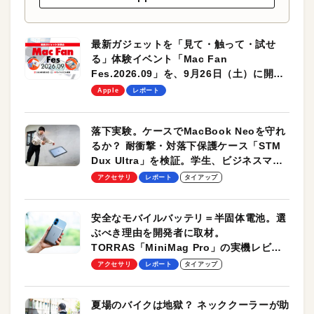
最新ガジェットを「見て・触って・試せ
る」体験イベント「Mac Fan
Fes.2026.09」を、9月26日（土）に開催
します！
Apple
レポート
落下実験。ケースでMacBook Neoを守れ
るか？ 耐衝撃・対落下保護ケース「STM
Dux Ultra」を検証。学生、ビジネスマン
のモバイルユースに最適！
アクセサリ
レポート
タイアップ
安全なモバイルバッテリ＝半固体電池。選
ぶべき理由を開発者に取材。
TORRAS「MiniMag Pro」の実機レビュ
ーも
アクセサリ
レポート
タイアップ
夏場のバイクは地獄？ ネッククーラーが助