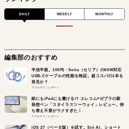
DAILY
WEEKLY
MONTHLY
編集部のおすすめ
半信半疑。100均・Seria（セリア）の60W対応
USB-Cケーブルの性能を検証。超コスパの1本を
発見か？
アクセサリ
レポート
紙にもiPadにも書ける!? エレコム×ゼブラの新
発想ペン「スタイラスツーウェイ」レビュー。持
ち替え不要がラクすぎた！
アクセサリ
レポート
iOS 27（ベータ版）を試す。Siri AI、ショート