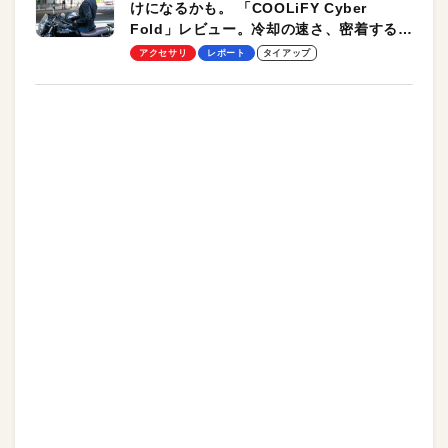
けになるかも。 「COOLiFY Cyber
Fold」レビュー。冷却の速さ、密着する冷
却プレート、シンプルな操作性がグッド！
アクセサリ
レポート
タイアップ