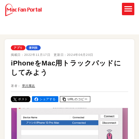
アプリ
便利技
掲載日：
2022年11月17日
更新日：
2024年06月20日
iPhoneをMac用トラックパッドに
してみよう
著者：
早川厚志
ポスト
シェアする
URLのコピー