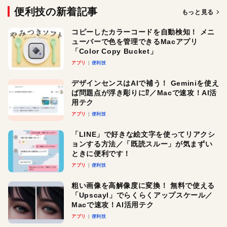
便利技の新着記事
もっと見る
コピーしたカラーコードを自動検知！ メニ
ューバーで色を管理できるMacアプリ
「Color Copy Bucket」
アプリ
便利技
デザインセンスはAIで補う！ Geminiを使え
ば問題点が浮き彫りに⁉︎／Macで速攻！AI活
用テク
アプリ
便利技
「LINE」で好きな絵文字を使ってリアクシ
ョンする方法／「既読スルー」が気まずい
ときに便利です！
アプリ
便利技
粗い画像を高解像度に変換！ 無料で使える
「Upscayl」でらくらくアップスケール／
Macで速攻！AI活用テク
アプリ
便利技