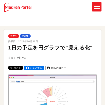
アプリ
便利技
掲載日：
2022年10月31日
1日の予定を円グラフで“見える化”
著者：
早川厚志
ポスト
シェアする
URLのコピー