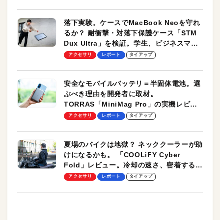
落下実験。ケースでMacBook Neoを守れ
るか？ 耐衝撃・対落下保護ケース「STM
Dux Ultra」を検証。学生、ビジネスマン
のモバイルユースに最適！
アクセサリ
レポート
タイアップ
安全なモバイルバッテリ＝半固体電池。選
ぶべき理由を開発者に取材。
TORRAS「MiniMag Pro」の実機レビュ
ーも
アクセサリ
レポート
タイアップ
夏場のバイクは地獄？ ネッククーラーが助
けになるかも。 「COOLiFY Cyber
Fold」レビュー。冷却の速さ、密着する冷
却プレート、シンプルな操作性がグッド！
アクセサリ
レポート
タイアップ