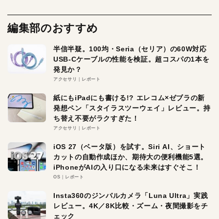
編集部のおすすめ
半信半疑。100均・Seria（セリア）の60W対応
USB-Cケーブルの性能を検証。超コスパの1本を
発見か？
アクセサリ
レポート
紙にもiPadにも書ける!? エレコム×ゼブラの新
発想ペン「スタイラスツーウェイ」レビュー。持
ち替え不要がラクすぎた！
アクセサリ
レポート
iOS 27（ベータ版）を試す。Siri AI、ショート
カットの自動作成ほか、期待大の便利機能5選。
iPhoneがAIの入り口になる未来はすぐそこ！
OS
レポート
Insta360のジンバルカメラ「Luna Ultra」実践
レビュー。4K／8K比較・ズーム・夜間撮影をチ
ェック