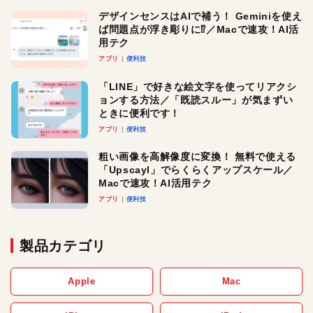
デザインセンスはAIで補う！ Geminiを使え
ば問題点が浮き彫りに⁉︎／Macで速攻！AI活
用テク
アプリ
便利技
「LINE」で好きな絵文字を使ってリアクシ
ョンする方法／「既読スルー」が気まずい
ときに便利です！
アプリ
便利技
粗い画像を高解像度に変換！ 無料で使える
「Upscayl」でらくらくアップスケール／
Macで速攻！AI活用テク
アプリ
便利技
製品カテゴリ
Apple
Mac