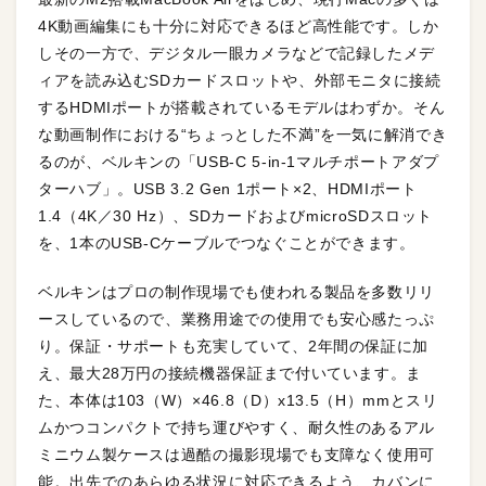
4K動画編集にも十分に対応できるほど高性能です。しか
しその一方で、デジタル一眼カメラなどで記録したメデ
ィアを読み込むSDカードスロットや、外部モニタに接続
するHDMIポートが搭載されているモデルはわずか。そん
な動画制作における“ちょっとした不満”を一気に解消でき
るのが、ベルキンの「USB-C 5-in-1マルチポートアダプ
ターハブ」。USB 3.2 Gen 1ポート×2、HDMIポート
1.4（4K／30 Hz）、SDカードおよびmicroSDスロット
を、1本のUSB-Cケーブルでつなぐことができます。
ベルキンはプロの制作現場でも使われる製品を多数リリ
ースしているので、業務用途での使用でも安心感たっぷ
り。保証・サポートも充実していて、2年間の保証に加
え、最大28万円の接続機器保証まで付いています。ま
た、本体は103（W）×46.8（D）x13.5（H）mmとスリ
ムかつコンパクトで持ち運びやすく、耐久性のあるアル
ミニウム製ケースは過酷の撮影現場でも支障なく使用可
能。出先でのあらゆる状況に対応できるよう、カバンに