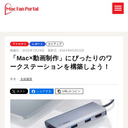
アクセサリ
レポート
タイアップ
掲載日：
2022年7月29日
更新日：
2024年05月23日
「Mac×動画制作」にぴったりのワ
ークステーションを構築しよう！
著者：
大須賀淳
ポスト
シェアする
URLのコピー