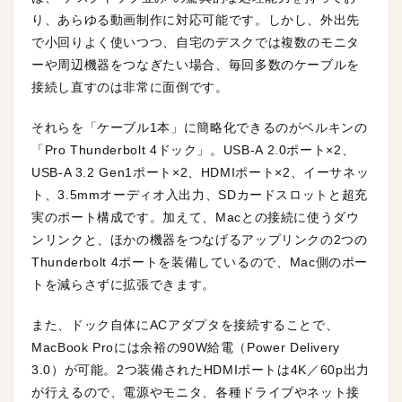
り、あらゆる動画制作に対応可能です。しかし、外出先
で小回りよく使いつつ、自宅のデスクでは複数のモニタ
ーや周辺機器をつなぎたい場合、毎回多数のケーブルを
接続し直すのは非常に面倒です。
それらを「ケーブル1本」に簡略化できるのがベルキンの
「Pro Thunderbolt 4ドック」。USB-A 2.0ポート×2、
USB-A 3.2 Gen1ポート×2、HDMIポート×2、イーサネッ
ト、3.5mmオーディオ入出力、SDカードスロットと超充
実のポート構成です。加えて、Macとの接続に使うダウ
ンリンクと、ほかの機器をつなげるアップリンクの2つの
Thunderbolt 4ポートを装備しているので、Mac側のポー
トを減らさずに拡張できます。
また、ドック自体にACアダプタを接続することで、
MacBook Proには余裕の90W給電（Power Delivery
3.0）が可能。2つ装備されたHDMIポートは4K／60p出力
が行えるので、電源やモニタ、各種ドライブやネット接