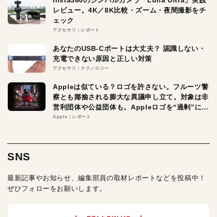
レビュー。4K／8K比較・ズーム・夜間撮影をチ
ェック
アクセサリ
レポート
あなたのUSB-Cポートは大丈夫？ 認識しない・
充電できない原因と正しい対策
アクセサリ
テクノロジー
Appleは似ている？ロゴを許さない。フルーツ警
察とも揶揄される膨大な異議申し立て。対象は非
営利団体や公益団体も。Appleロゴを“過剰”に守
る理由とは
Apple
レポート
SNS
最新記事やお知らせ、編集部員の取材レポートなどを投稿中！
ぜひフォローをお願いします。