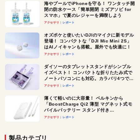
海やプールでiPhoneを守る！ ワンタッチ開
閉の防水ケース「簡単開閉 ミズアソビ for
スマホ」で夏のレジャーを満喫しよう
アクセサリ
レポート
オズポケと使いたいDJIのマイクに新モデル
登場！ コンパクトな「DJI Mic Mini 2S」
はAIノイキャンも搭載。屋外でも快適に！
アクセサリ
レポート
ダイソーのタブレットスタンドがシンプル
イズベスト！ コンパクトな折りたたみ式で
ノートパソコンにも対応。カラバリ4つで選
べる楽しさも
アクセサリ
レポート
薄くて軽いのに大容量！ ベルキンから
「BoostCharge Qi2 薄型 マグネット式モ
バイルバッテリー スタンド付き
10,000mAh」が登場。3台同時充電対応で
アクセサリ
レポート
使い勝手もグッド！
製品カテゴリ