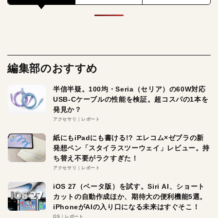
編集部のおすすめ
半信半疑。100均・Seria（セリア）の60W対応
USB-Cケーブルの性能を検証。超コスパの1本を
発見か？
アクセサリ
レポート
紙にもiPadにも書ける!? エレコム×ゼブラの新
発想ペン「スタイラスツーウェイ」レビュー。持
ち替え不要がラクすぎた！
アクセサリ
レポート
iOS 27（ベータ版）を試す。Siri AI、ショート
カットの自動作成ほか、期待大の便利機能5選。
iPhoneがAIの入り口になる未来はすぐそこ！
OS
レポート