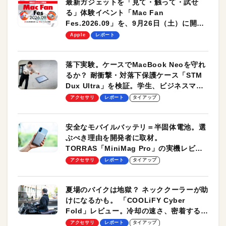
最新ガジェットを「見て・触って・試せ
る」体験イベント「Mac Fan
Fes.2026.09」を、9月26日（土）に開催
します！
Apple
レポート
落下実験。ケースでMacBook Neoを守れ
るか？ 耐衝撃・対落下保護ケース「STM
Dux Ultra」を検証。学生、ビジネスマン
のモバイルユースに最適！
アクセサリ
レポート
タイアップ
安全なモバイルバッテリ＝半固体電池。選
ぶべき理由を開発者に取材。
TORRAS「MiniMag Pro」の実機レビュ
ーも
アクセサリ
レポート
タイアップ
夏場のバイクは地獄？ ネッククーラーが助
けになるかも。 「COOLiFY Cyber
Fold」レビュー。冷却の速さ、密着する冷
却プレート、シンプルな操作性がグッド！
アクセサリ
レポート
タイアップ