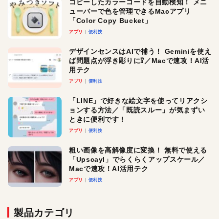
コピーしたカラーコードを自動検知！ メニ
ューバーで色を管理できるMacアプリ
「Color Copy Bucket」
アプリ
便利技
デザインセンスはAIで補う！ Geminiを使え
ば問題点が浮き彫りに⁉︎／Macで速攻！AI活
用テク
アプリ
便利技
「LINE」で好きな絵文字を使ってリアクシ
ョンする方法／「既読スルー」が気まずい
ときに便利です！
アプリ
便利技
粗い画像を高解像度に変換！ 無料で使える
「Upscayl」でらくらくアップスケール／
Macで速攻！AI活用テク
アプリ
便利技
製品カテゴリ