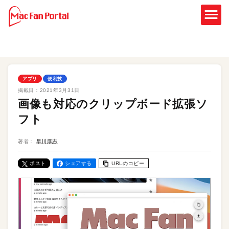
アプリ
便利技
掲載日：
2021年3月31日
画像も対応のクリップボード拡張ソ
フト
著者：
早川厚志
ポスト
シェアする
URLのコピー