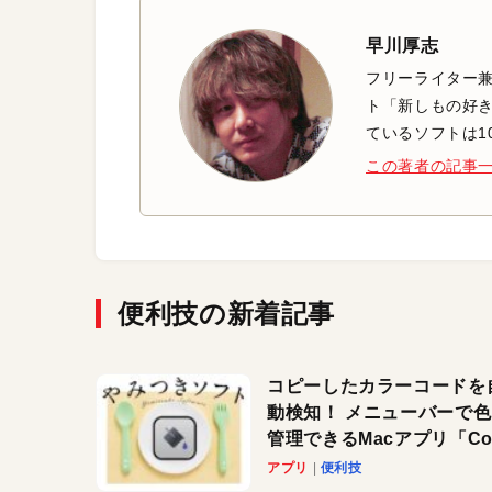
早川厚志
フリーライター兼
ト「新しもの好き
ているソフトは1
この著者の記事
便利技の新着記事
コピーしたカラーコードを
動検知！ メニューバーで
管理できるMacアプリ「Col
Copy Bucket」
アプリ
便利技