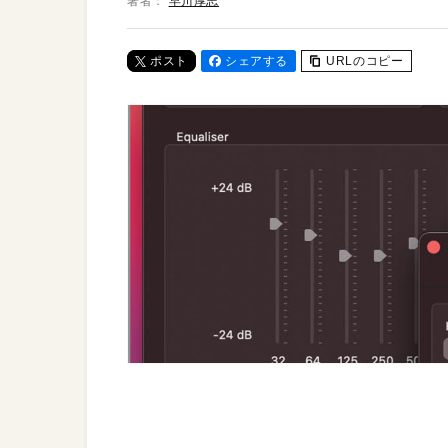
著者：
早川厚志
ポスト
シェアする
URLのコピー