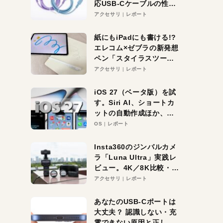
応USB-Cケーブルの性能
を検証。超コスパの1本を
アクセサリ
レポート
発見か？
紙にもiPadにも書ける!?
エレコム×ゼブラの新発想
ペン「スタイラスツーウ
ェイ」レビュー。持ち替
アクセサリ
レポート
え不要がラクすぎた！
iOS 27（ベータ版）を試
す。Siri AI、ショートカ
ットの自動作成ほか、期
待大の便利機能5選。
OS
レポート
iPhoneがAIの入り口にな
る未来はすぐそこ！
Insta360のジンバルカメ
ラ「Luna Ultra」実践レ
ビュー。4K／8K比較・ズ
ーム・夜間撮影をチェッ
アクセサリ
レポート
ク
あなたのUSB-Cポートは
大丈夫？ 認識しない・充
電できない原因と正しい