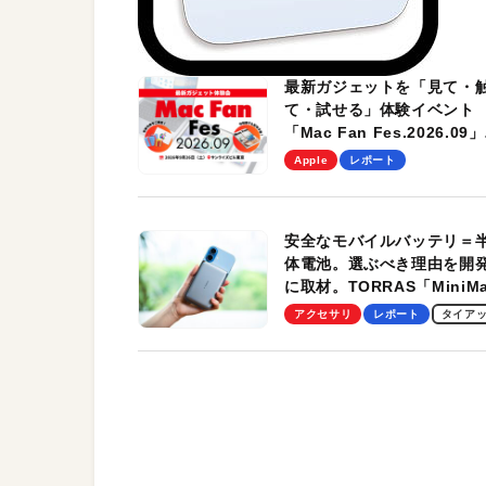
最新ガジェットを「見て・
て・試せる」体験イベント
「Mac Fan Fes.2026.09」
を、9月26日（土）に開催
Apple
レポート
す！
安全なモバイルバッテリ＝
体電池。選ぶべき理由を開
に取材。TORRAS「MiniM
Pro」の実機レビューも
アクセサリ
レポート
タイア