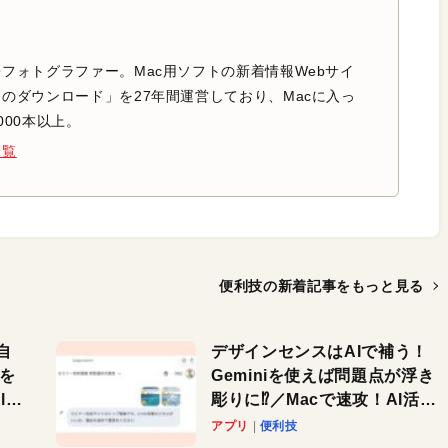
フォトグラファー。Mac用ソフトの新着情報Webサイ
のダウンロード」を27年間運営しており、Macに入っ
000本以上。
一覧
便利技の新着記事を
もっと見る
自
デザインセンスはAIで補う！
色を
Geminiを使えば問題点が浮き
or
彫りに⁉︎／Macで速攻！AI活用
テク
アプリ
便利技