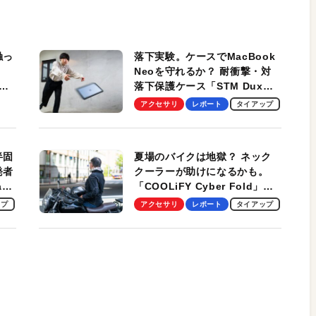
触っ
落下実験。ケースでMacBook
Neoを守れるか？ 耐衝撃・対
落下保護ケース「STM Dux
しま
Ultra」を検証。学生、ビジネ
アクセサリ
レポート
タイアップ
スマンのモバイルユースに最
適！
半固
夏場のバイクは地獄？ ネック
発者
クーラーが助けになるかも。
ag
「COOLiFY Cyber Fold」レ
ビュー。冷却の速さ、密着する
ップ
アクセサリ
レポート
タイアップ
冷却プレート、シンプルな操作
性がグッド！