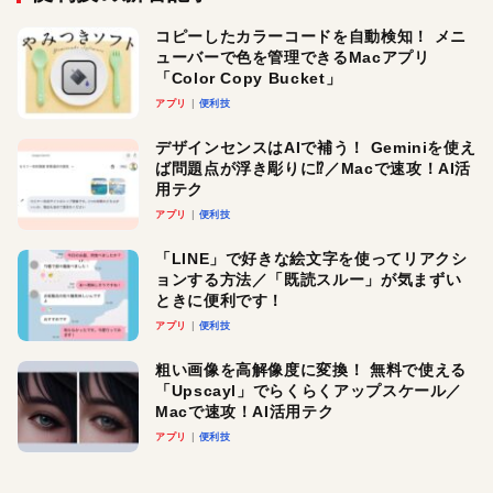
コピーしたカラーコードを自動検知！ メニ
ューバーで色を管理できるMacアプリ
「Color Copy Bucket」
アプリ
便利技
デザインセンスはAIで補う！ Geminiを使え
ば問題点が浮き彫りに⁉︎／Macで速攻！AI活
用テク
アプリ
便利技
「LINE」で好きな絵文字を使ってリアクシ
ョンする方法／「既読スルー」が気まずい
ときに便利です！
アプリ
便利技
粗い画像を高解像度に変換！ 無料で使える
「Upscayl」でらくらくアップスケール／
Macで速攻！AI活用テク
アプリ
便利技