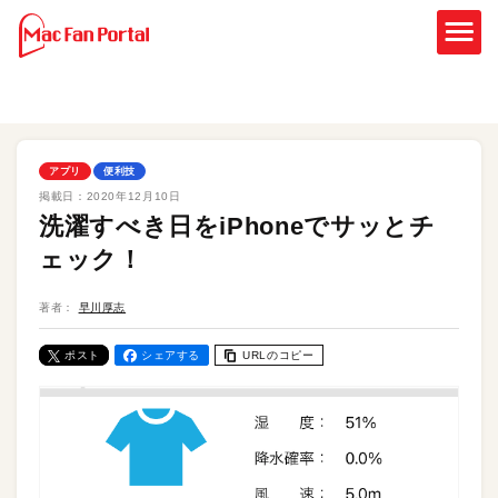
アプリ
便利技
掲載日：
2020年12月10日
洗濯すべき日をiPhoneでサッとチ
ェック！
著者：
早川厚志
ポスト
シェアする
URLのコピー