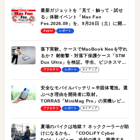
最新ガジェットを「見て・触って・試せ
る」体験イベント「Mac Fan
Fes.2026.09」を、9月26日（土）に開催
します！
Apple
レポート
落下実験。ケースでMacBook Neoを守れ
るか？ 耐衝撃・対落下保護ケース「STM
Dux Ultra」を検証。学生、ビジネスマン
のモバイルユースに最適！
アクセサリ
レポート
タイアップ
安全なモバイルバッテリ＝半固体電池。選
ぶべき理由を開発者に取材。
TORRAS「MiniMag Pro」の実機レビュ
ーも
アクセサリ
レポート
タイアップ
夏場のバイクは地獄？ ネッククーラーが助
けになるかも。 「COOLiFY Cyber
Fold」レビュー。冷却の速さ、密着する冷