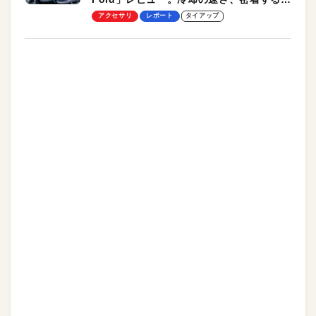
却プレート、シンプルな操作性がグッド！
アクセサリ
レポート
タイアップ