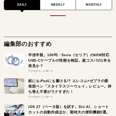
DAILY
WEEKLY
MONTHLY
編集部のおすすめ
半信半疑。100均・Seria（セリア）の60W対応
USB-Cケーブルの性能を検証。超コスパの1本を
発見か？
アクセサリ
レポート
紙にもiPadにも書ける!? エレコム×ゼブラの新
発想ペン「スタイラスツーウェイ」レビュー。持
ち替え不要がラクすぎた！
アクセサリ
レポート
iOS 27（ベータ版）を試す。Siri AI、ショート
カットの自動作成ほか、期待大の便利機能5選。