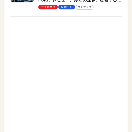
Fold」レビュー。冷却の速さ、密着する冷
却プレート、シンプルな操作性がグッド！
アクセサリ
レポート
タイアップ