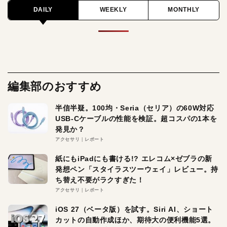
DAILY
WEEKLY
MONTHLY
編集部のおすすめ
半信半疑。100均・Seria（セリア）の60W対応
USB-Cケーブルの性能を検証。超コスパの1本を
発見か？
アクセサリ
レポート
紙にもiPadにも書ける!? エレコム×ゼブラの新
発想ペン「スタイラスツーウェイ」レビュー。持
ち替え不要がラクすぎた！
アクセサリ
レポート
iOS 27（ベータ版）を試す。Siri AI、ショート
カットの自動作成ほか、期待大の便利機能5選。