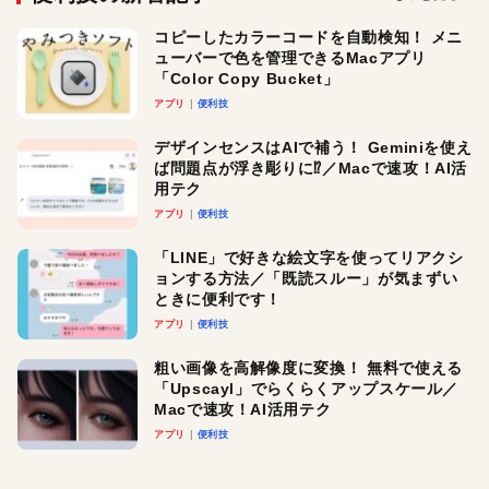
コピーしたカラーコードを自動検知！ メニ
ューバーで色を管理できるMacアプリ
「Color Copy Bucket」
アプリ
便利技
デザインセンスはAIで補う！ Geminiを使え
ば問題点が浮き彫りに⁉︎／Macで速攻！AI活
用テク
アプリ
便利技
「LINE」で好きな絵文字を使ってリアクシ
ョンする方法／「既読スルー」が気まずい
ときに便利です！
アプリ
便利技
粗い画像を高解像度に変換！ 無料で使える
「Upscayl」でらくらくアップスケール／
Macで速攻！AI活用テク
アプリ
便利技