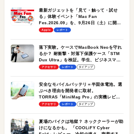
最新ガジェットを「見て・触って・試せ
る」体験イベント「Mac Fan
Fes.2026.09」を、9月26日（土）に開催
します！
Apple
レポート
落下実験。ケースでMacBook Neoを守れ
るか？ 耐衝撃・対落下保護ケース「STM
Dux Ultra」を検証。学生、ビジネスマン
のモバイルユースに最適！
アクセサリ
レポート
タイアップ
安全なモバイルバッテリ＝半固体電池。選
ぶべき理由を開発者に取材。
TORRAS「MiniMag Pro」の実機レビュ
ーも
アクセサリ
レポート
タイアップ
夏場のバイクは地獄？ ネッククーラーが助
けになるかも。 「COOLiFY Cyber