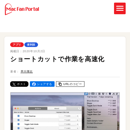
アプリ
便利技
掲載日：
2020年10月2日
ショートカットで作業を高速化
著者：
早川厚志
ポスト
シェアする
URLのコピー