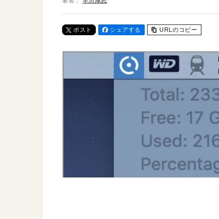
著者：
早川厚志
ポスト
シェアする
URLのコピー