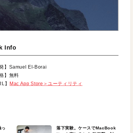
k Info
】Samuel El-Borai
格】無料
RL】
Mac App Store＞ユーティリティ
触っ
落下実験。ケースでMacBook