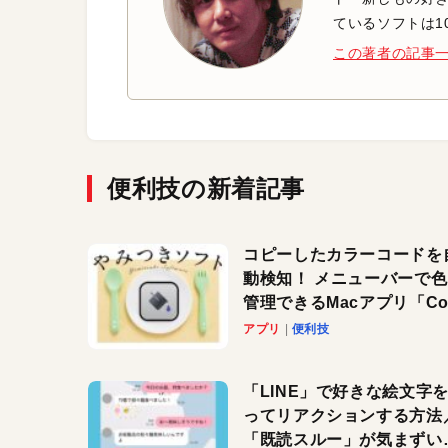
ているソフトは1
この著者の記事
便利技の新着記事
コピーしたカラーコードを
動検知！ メニューバーで
管理できるMacアプリ「Col
Copy Bucket」
アプリ
便利技
「LINE」で好きな絵文字
ってリアクションする方法
「既読スルー」が気まずい