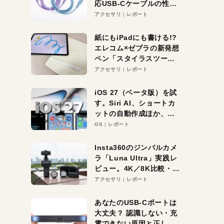
応USB-Cケーブルの性能
を検証。超コスパの1本を
アクセサリ
レポート
発見か？
紙にもiPadにも書ける!?
エレコム×ゼブラの新発想
ペン「スタイラスツーウ
ェイ」レビュー。持ち替
アクセサリ
レポート
え不要がラクすぎた！
iOS 27（ベータ版）を試
す。Siri AI、ショートカ
ットの自動作成ほか、期
待大の便利機能5選。
OS
レポート
iPhoneがAIの入り口にな
る未来はすぐそこ！
Insta360のジンバルカメ
ラ「Luna Ultra」実践レ
ビュー。4K／8K比較・ズ
ーム・夜間撮影をチェッ
アクセサリ
レポート
ク
あなたのUSB-Cポートは
大丈夫？ 認識しない・充
電できない原因と正しい