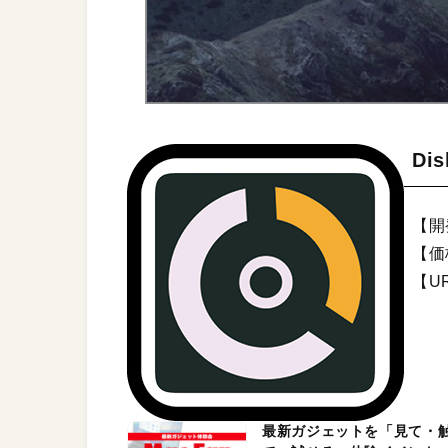
Dis
【開発
【価
【U
最新ガジェットを「見て・