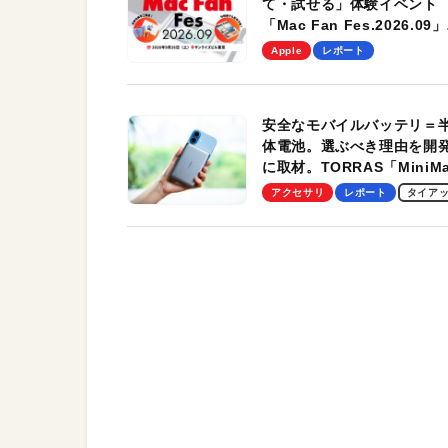
て・試せる」体験イベント
「Mac Fan Fes.2026.09」
を、9月26日（土）に開催
Apple
レポート
す！
安全なモバイルバッテリ＝
体電池。選ぶべき理由を開
に取材。TORRAS「MiniM
Pro」の実機レビューも
アクセサリ
レポート
タイア