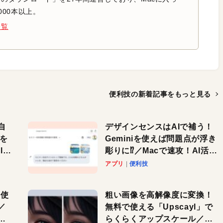
000本以上。
一覧
便利技の新着記事を
もっと見る
自
デザインセンスはAIで補う！
色を
Geminiを使えば問題点が浮き
or
彫りに⁉︎／Macで速攻！AI活用
テク
アプリ
便利技
を使
粗い画像を高解像度に変換！
／
無料で使える「Upscayl」で
と
らくらくアップスケール／