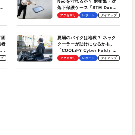
Neoを守れるか？ 耐衝撃・対
落下保護ケース「STM Dux
しま
Ultra」を検証。学生、ビジネ
アクセサリ
レポート
タイアップ
スマンのモバイルユースに最
適！
半固
夏場のバイクは地獄？ ネック
発者
クーラーが助けになるかも。
ag
「COOLiFY Cyber Fold」レ
ビュー。冷却の速さ、密着する
ップ
アクセサリ
レポート
タイアップ
冷却プレート、シンプルな操作
性がグッド！