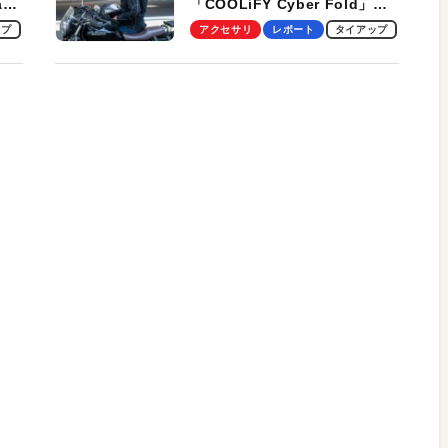
ag
「COOLiFY Cyber Fold」レ
ビュー。冷却の速さ、密着する
ップ
アクセサリ
レポート
タイアップ
冷却プレート、シンプルな操作
性がグッド！