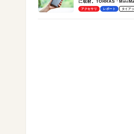
に取材。TORRAS「MiniM
Pro」の実機レビューも
アクセサリ
レポート
タイア