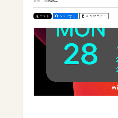
著者：
早川厚志
ポスト
シェアする
URLのコピー