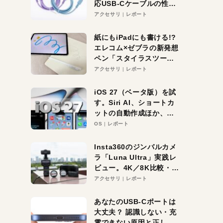
応USB-Cケーブルの性能
を検証。超コスパの1本を
アクセサリ
レポート
発見か？
紙にもiPadにも書ける!?
エレコム×ゼブラの新発想
ペン「スタイラスツーウ
ェイ」レビュー。持ち替
アクセサリ
レポート
え不要がラクすぎた！
iOS 27（ベータ版）を試
す。Siri AI、ショートカ
ットの自動作成ほか、期
待大の便利機能5選。
OS
レポート
iPhoneがAIの入り口にな
る未来はすぐそこ！
Insta360のジンバルカメ
ラ「Luna Ultra」実践レ
ビュー。4K／8K比較・ズ
ーム・夜間撮影をチェッ
アクセサリ
レポート
ク
あなたのUSB-Cポートは
大丈夫？ 認識しない・充
電できない原因と正しい