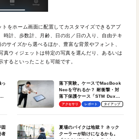
ィジェットをホーム画面に配置してカスタマイズできるアプ
、時計、歩数計、月齢、日の出／日の入り、自由テキ
類のサイズから選べるほか、豊富な背景やフォント、
写真ウィジェットは特定の写真を選んだり、あるいは
示するといったことも可能です。
触っ
落下実験。ケースでMacBook
Neoを守れるか？ 耐衝撃・対
落下保護ケース「STM Dux
しま
Ultra」を検証。学生、ビジネ
アクセサリ
レポート
タイアップ
スマンのモバイルユースに最
適！
半固
夏場のバイクは地獄？ ネック
発者
クーラーが助けになるかも。