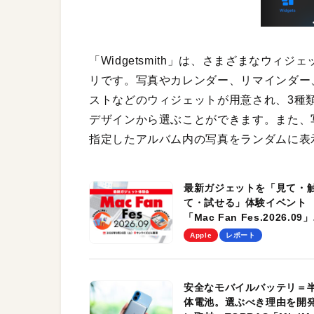
「Widgetsmith」は、さまざまなウ
リです。写真やカレンダー、リマインダー
ストなどのウィジェットが用意され、3種
デザインから選ぶことができます。また、
指定したアルバム内の写真をランダムに表
最新ガジェットを「見て・
て・試せる」体験イベント
「Mac Fan Fes.2026.09」
を、9月26日（土）に開催
Apple
レポート
す！
安全なモバイルバッテリ＝
体電池。選ぶべき理由を開