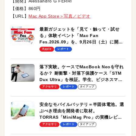
【開発】Alessandro G FERRI
【価格】860円
【URL】
Mac App Store＞写真／ビデオ
最新ガジェットを「見て・触って・試せ
る」体験イベント「Mac Fan
Fes.2026.09」を、9月26日（土）に開催
します！
Apple
レポート
落下実験。ケースでMacBook Neoを守れ
るか？ 耐衝撃・対落下保護ケース「STM
Dux Ultra」を検証。学生、ビジネスマン
のモバイルユースに最適！
アクセサリ
レポート
タイアップ
安全なモバイルバッテリ＝半固体電池。選
ぶべき理由を開発者に取材。
TORRAS「MiniMag Pro」の実機レビュ
ーも
アクセサリ
レポート
タイアップ