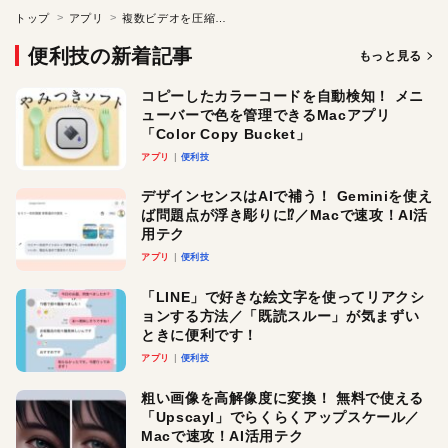
トップ
アプリ
複数ビデオを圧縮して容量を節約
便利技の新着記事
もっと見る
コピーしたカラーコードを自動検知！ メニ
ューバーで色を管理できるMacアプリ
「Color Copy Bucket」
アプリ
便利技
デザインセンスはAIで補う！ Geminiを使え
ば問題点が浮き彫りに⁉︎／Macで速攻！AI活
用テク
アプリ
便利技
「LINE」で好きな絵文字を使ってリアクシ
ョンする方法／「既読スルー」が気まずい
ときに便利です！
アプリ
便利技
粗い画像を高解像度に変換！ 無料で使える
「Upscayl」でらくらくアップスケール／
Macで速攻！AI活用テク