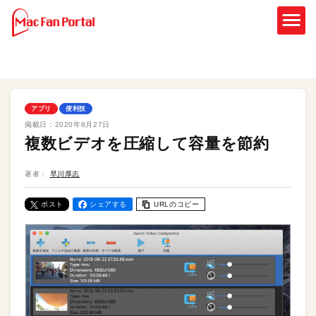
アプリ
便利技
掲載日：
2020年8月27日
複数ビデオを圧縮して容量を節約
著者：
早川厚志
ポスト
シェアする
URLのコピー