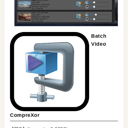
Batch
Video
CompreXor