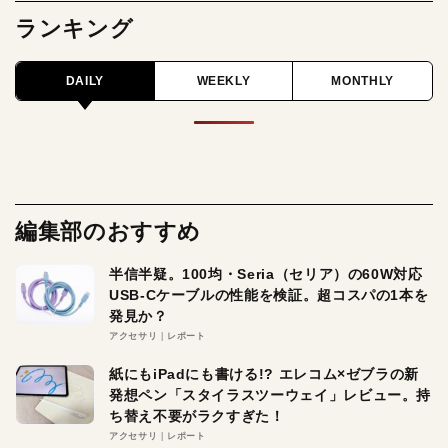
ランキング
DAILY
WEEKLY
MONTHLY
編集部のおすすめ
半信半疑。100均・Seria（セリア）の60W対応
USB-Cケーブルの性能を検証。超コスパの1本を
発見か？
アクセサリ
レポート
紙にもiPadにも書ける!? エレコム×ゼブラの新
発想ペン「スタイラスツーウェイ」レビュー。持
ち替え不要がラクすぎた！
アクセサリ
レポート