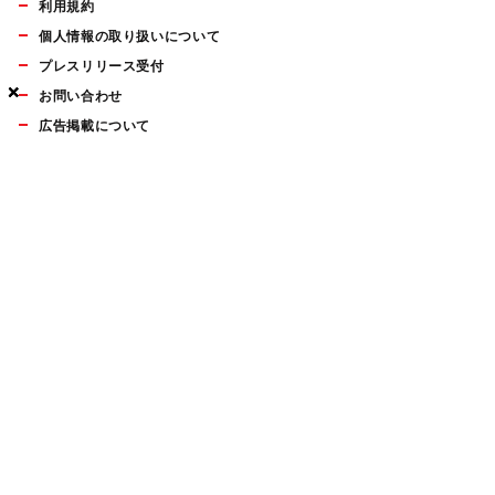
利用規約
個人情報の取り扱いについて
プレスリリース受付
×
×
×
お問い合わせ
広告掲載について
マイナビBOOKS
Mac Fan Portalの人気記事ランキングやおすすめ記事、編集部
員によるコラムなどをまとめたメールマガジンを毎週金曜日に
配信します。お気軽にご登録ください。
Mac Fan メールマガジン
無料登録はこちら
Copyright © Mynavi Publishing Corporation