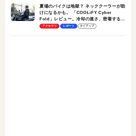
夏場のバイクは地獄？ ネッククーラーが助
けになるかも。 「COOLiFY Cyber
Fold」レビュー。冷却の速さ、密着する冷
却プレート、シンプルな操作性がグッド！
アクセサリ
レポート
タイアップ