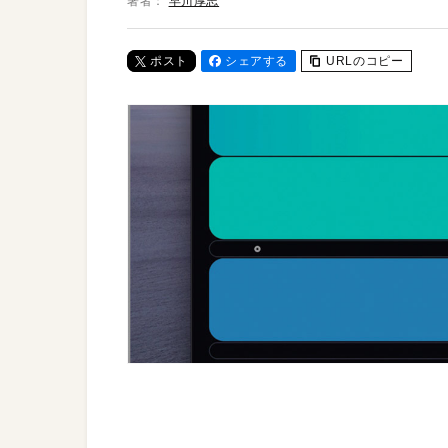
著者：
早川厚志
ポスト
シェアする
URLのコピー