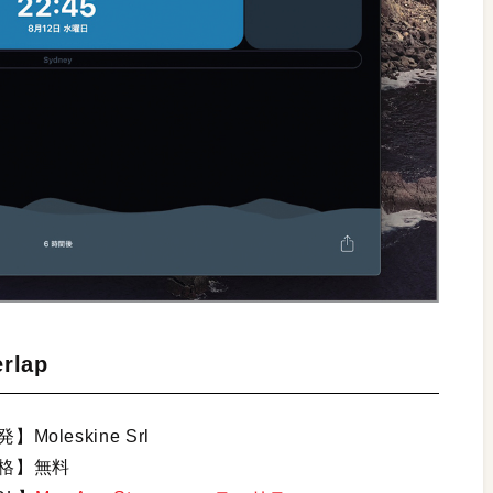
rlap
】Moleskine Srl
格】無料