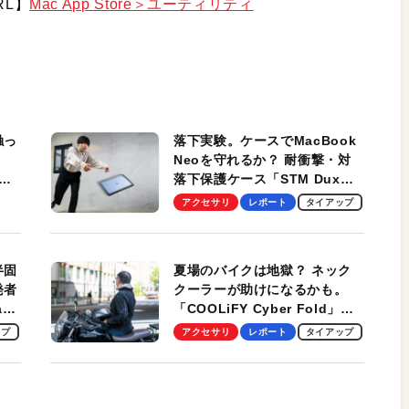
RL】
Mac App Store＞ユーティリティ
触っ
落下実験。ケースでMacBook
Neoを守れるか？ 耐衝撃・対
落下保護ケース「STM Dux
しま
Ultra」を検証。学生、ビジネ
アクセサリ
レポート
タイアップ
スマンのモバイルユースに最
適！
半固
夏場のバイクは地獄？ ネック
発者
クーラーが助けになるかも。
ag
「COOLiFY Cyber Fold」レ
ビュー。冷却の速さ、密着する
ップ
アクセサリ
レポート
タイアップ
冷却プレート、シンプルな操作
性がグッド！