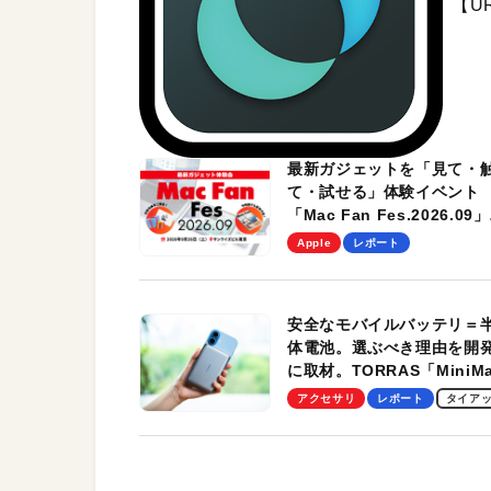
【U
最新ガジェットを「見て・
て・試せる」体験イベント
「Mac Fan Fes.2026.09」
を、9月26日（土）に開催
Apple
レポート
す！
安全なモバイルバッテリ＝
体電池。選ぶべき理由を開
に取材。TORRAS「MiniM
Pro」の実機レビューも
アクセサリ
レポート
タイア