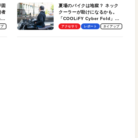
半固
夏場のバイクは地獄？ ネック
発者
クーラーが助けになるかも。
ag
「COOLiFY Cyber Fold」レ
ビュー。冷却の速さ、密着する
ップ
アクセサリ
レポート
タイアップ
冷却プレート、シンプルな操作
性がグッド！