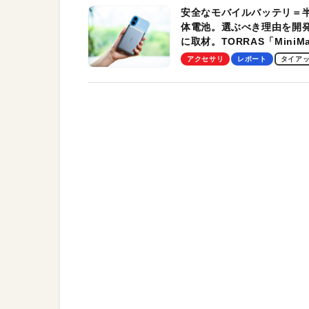
安全なモバイルバッテリ＝
体電池。選ぶべき理由を開
に取材。TORRAS「MiniM
Pro」の実機レビューも
アクセサリ
レポート
タイア