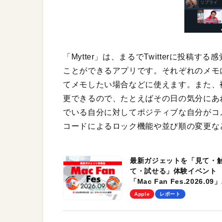
「Mytter」は、まるでTwitterに投稿す
ことができるアプリです。それぞれのメモ
てメモしたい場合などに使えます。また、
更できるので、たとえばその日の気分にあ
でいる自分に対してポジティブな自分がコ
コードによるロック機能や並び順の変更な
最新ガジェットを「見て・
て・試せる」体験イベント
「Mac Fan Fes.2026.09」
を、9月26日（土）に開催
Apple
レポート
す！