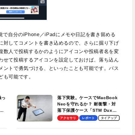
る感覚で自分のiPhone／iPadにメモや日記を書き留める
に対してコメントを書き込めるので、さらに掘り下げ
複数人で投稿するかのようにアイコンや投稿者名を変
わせて投稿するアイコンを設定しておけば、落ち込ん
メントで勇気づける、といったことも可能です。パス
ども可能です。
触っ
落下実験。ケースでMacBook
Neoを守れるか？ 耐衝撃・対
落下保護ケース「STM Dux
しま
Ultra」を検証。学生、ビジネ
アクセサリ
レポート
タイアップ
スマンのモバイルユースに最
適！