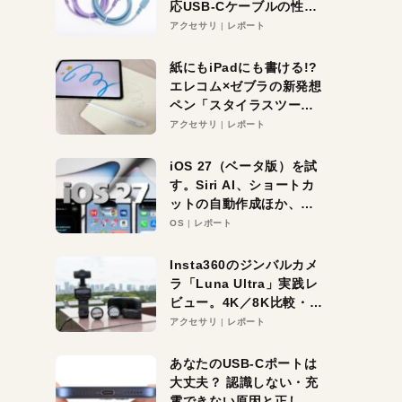
応USB-Cケーブルの性能
を検証。超コスパの1本を
アクセサリ
レポート
発見か？
紙にもiPadにも書ける!?
エレコム×ゼブラの新発想
ペン「スタイラスツーウ
ェイ」レビュー。持ち替
アクセサリ
レポート
え不要がラクすぎた！
iOS 27（ベータ版）を試
す。Siri AI、ショートカ
ットの自動作成ほか、期
待大の便利機能5選。
OS
レポート
iPhoneがAIの入り口にな
る未来はすぐそこ！
Insta360のジンバルカメ
ラ「Luna Ultra」実践レ
ビュー。4K／8K比較・ズ
ーム・夜間撮影をチェッ
アクセサリ
レポート
ク
あなたのUSB-Cポートは
大丈夫？ 認識しない・充
電できない原因と正しい