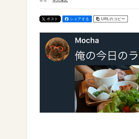
著者：
早川厚志
ポスト
シェアする
URLのコピー