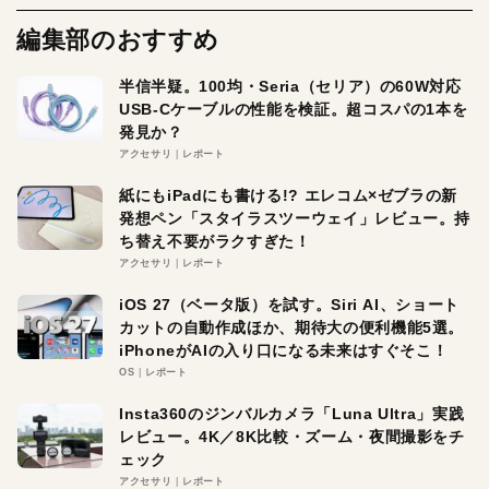
編集部のおすすめ
半信半疑。100均・Seria（セリア）の60W対応
USB-Cケーブルの性能を検証。超コスパの1本を
発見か？
アクセサリ
レポート
紙にもiPadにも書ける!? エレコム×ゼブラの新
発想ペン「スタイラスツーウェイ」レビュー。持
ち替え不要がラクすぎた！
アクセサリ
レポート
iOS 27（ベータ版）を試す。Siri AI、ショート
カットの自動作成ほか、期待大の便利機能5選。
iPhoneがAIの入り口になる未来はすぐそこ！
OS
レポート
Insta360のジンバルカメラ「Luna Ultra」実践
レビュー。4K／8K比較・ズーム・夜間撮影をチ
ェック
アクセサリ
レポート