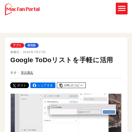
アプリ
便利技
掲載日：
2020年7月27日
Google ToDoリストを手軽に活用
著者：
早川厚志
ポスト
シェアする
URLのコピー