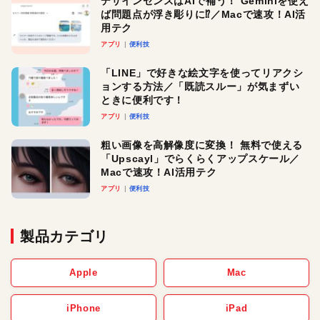
デザインセンスはAIで補う！ Geminiを使え
ば問題点が浮き彫りに⁉︎／Macで速攻！AI活
用テク
アプリ
便利技
「LINE」で好きな絵文字を使ってリアクシ
ョンする方法／「既読スルー」が気まずい
ときに便利です！
アプリ
便利技
粗い画像を高解像度に変換！ 無料で使える
「Upscayl」でらくらくアップスケール／
Macで速攻！AI活用テク
アプリ
便利技
製品カテゴリ
Apple
Mac
iPhone
iPad