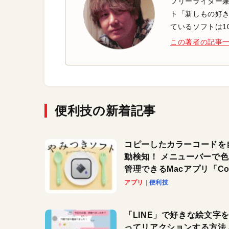
フリーライター兼
ト「新しもの好き
ているソフトは1
この著者の記事
便利技の新着記事
コピーしたカラーコードを
動検知！ メニューバーで
管理できるMacアプリ「Col
Copy Bucket」
アプリ
便利技
「LINE」で好きな絵文字
ってリアクションする方法