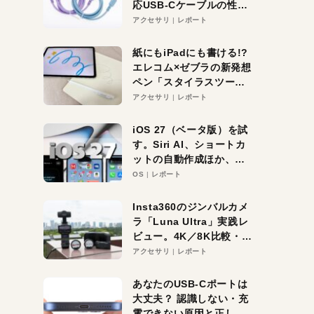
応USB-Cケーブルの性能
を検証。超コスパの1本を
アクセサリ
レポート
発見か？
紙にもiPadにも書ける!?
エレコム×ゼブラの新発想
ペン「スタイラスツーウ
ェイ」レビュー。持ち替
アクセサリ
レポート
え不要がラクすぎた！
iOS 27（ベータ版）を試
す。Siri AI、ショートカ
ットの自動作成ほか、期
待大の便利機能5選。
OS
レポート
iPhoneがAIの入り口にな
る未来はすぐそこ！
Insta360のジンバルカメ
ラ「Luna Ultra」実践レ
ビュー。4K／8K比較・ズ
ーム・夜間撮影をチェッ
アクセサリ
レポート
ク
あなたのUSB-Cポートは
大丈夫？ 認識しない・充
電できない原因と正しい