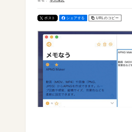
著者：
早川厚志
ポスト
シェアする
URLのコピー