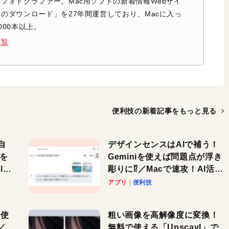
フォトグラファー。Mac用ソフトの新着情報Webサイ
のダウンロード」を27年間運営しており、Macに入っ
000本以上。
一覧
便利技の新着記事を
もっと見る
自
デザインセンスはAIで補う！
色を
Geminiを使えば問題点が浮き
or
彫りに⁉︎／Macで速攻！AI活用
テク
アプリ
便利技
を使
粗い画像を高解像度に変換！
／
無料で使える「Upscayl」で