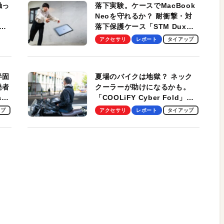
触っ
落下実験。ケースでMacBook
Neoを守れるか？ 耐衝撃・対
落下保護ケース「STM Dux
しま
Ultra」を検証。学生、ビジネ
アクセサリ
レポート
タイアップ
スマンのモバイルユースに最
適！
半固
夏場のバイクは地獄？ ネック
発者
クーラーが助けになるかも。
ag
「COOLiFY Cyber Fold」レ
ビュー。冷却の速さ、密着する
ップ
アクセサリ
レポート
タイアップ
冷却プレート、シンプルな操作
性がグッド！