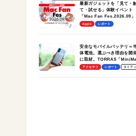
最新ガジェットを「見て・
て・試せる」体験イベント
「Mac Fan Fes.2026.09」
を、9月26日（土）に開催
Apple
レポート
す！
安全なモバイルバッテリ＝
体電池。選ぶべき理由を開
に取材。TORRAS「MiniM
Pro」の実機レビューも
アクセサリ
レポート
タイア