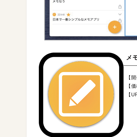
メ
【開発
【価
【U