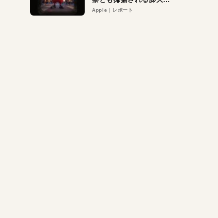
異議申し立て。対象は非
Apple
レポート
営利団体や公益団体も。
Appleロゴを“過剰”に守
る理由とは