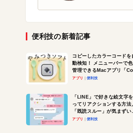
便利技の新着記事
コピーしたカラーコードを
動検知！ メニューバーで
管理できるMacアプリ「Col
Copy Bucket」
アプリ
便利技
「LINE」で好きな絵文字
ってリアクションする方法
「既読スルー」が気まずい
きに便利です！
アプリ
便利技