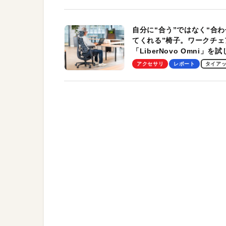
自分に“合う”ではなく“合わ
てくれる”椅子。ワークチェ
「LiberNovo Omni」を
わかったその魅力。まさか
アクセサリ
レポート
タイア
トレッチ機能も搭載