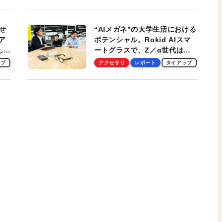
冷却プレート、シンプルな操作
性がグッド！
せ
“AIメガネ”の大学生活における
ア
ポテンシャル。Rokid AIスマ
試して
ートグラスで、Z／α世代は何
のス
を見る？ 現役学生起業家、そ
ップ
アクセサリ
レポート
タイアップ
して教授による体験会レポート
【PR】