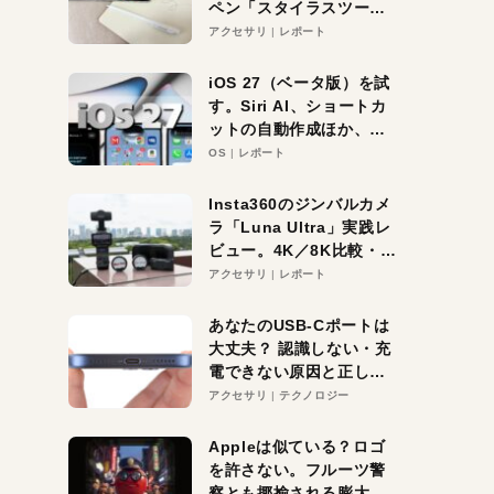
ペン「スタイラスツーウ
ェイ」レビュー。持ち替
アクセサリ
レポート
え不要がラクすぎた！
iOS 27（ベータ版）を試
す。Siri AI、ショートカ
ットの自動作成ほか、期
待大の便利機能5選。
OS
レポート
iPhoneがAIの入り口にな
る未来はすぐそこ！
Insta360のジンバルカメ
ラ「Luna Ultra」実践レ
ビュー。4K／8K比較・ズ
ーム・夜間撮影をチェッ
アクセサリ
レポート
ク
あなたのUSB-Cポートは
大丈夫？ 認識しない・充
電できない原因と正しい
対策
アクセサリ
テクノロジー
Appleは似ている？ロゴ
を許さない。フルーツ警
察とも揶揄される膨大な