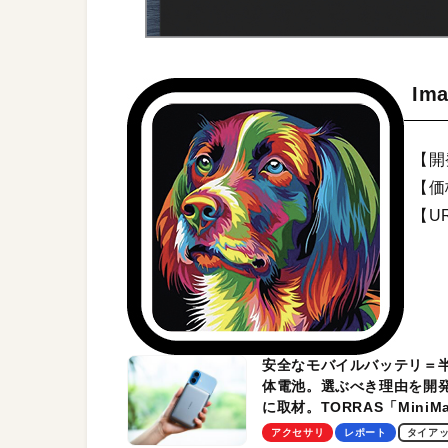
Ima
【開発
【価
【U
安全なモバイルバッテリ＝
体電池。選ぶべき理由を開
に取材。TORRAS「MiniM
Pro」の実機レビューも
アクセサリ
レポート
タイア