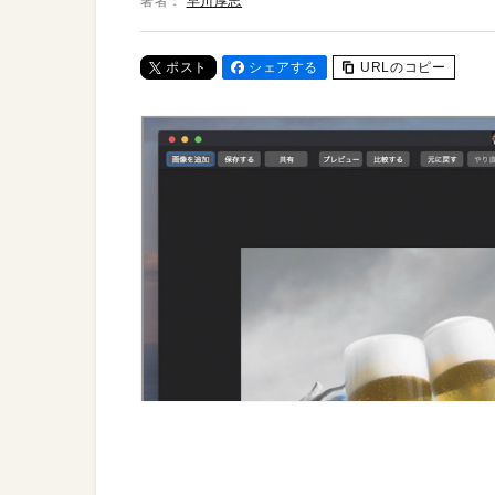
著者：
早川厚志
ポスト
シェアする
URLのコピー