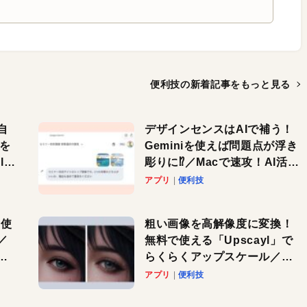
便利技の新着記事を
もっと見る
自
デザインセンスはAIで補う！
色を
Geminiを使えば問題点が浮き
or
彫りに⁉︎／Macで速攻！AI活用
テク
アプリ
便利技
を使
粗い画像を高解像度に変換！
／
無料で使える「Upscayl」で
と
らくらくアップスケール／
Macで速攻！AI活用テク
アプリ
便利技