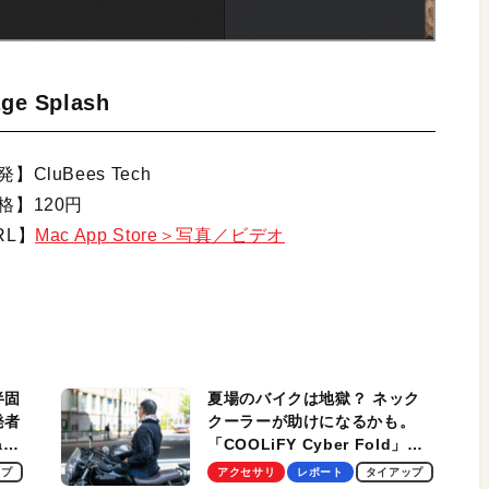
ge Splash
】CluBees Tech
格】120円
RL】
Mac App Store＞写真／ビデオ
半固
夏場のバイクは地獄？ ネック
発者
クーラーが助けになるかも。
ag
「COOLiFY Cyber Fold」レ
ビュー。冷却の速さ、密着する
ップ
アクセサリ
レポート
タイアップ