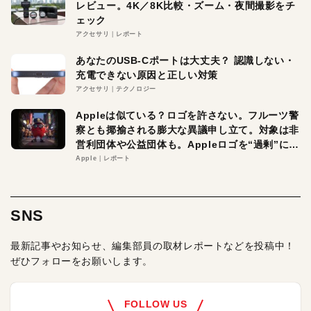
レビュー。4K／8K比較・ズーム・夜間撮影をチ
ェック
アクセサリ
レポート
あなたのUSB-Cポートは大丈夫？ 認識しない・
充電できない原因と正しい対策
アクセサリ
テクノロジー
Appleは似ている？ロゴを許さない。フルーツ警
察とも揶揄される膨大な異議申し立て。対象は非
営利団体や公益団体も。Appleロゴを“過剰”に守
る理由とは
Apple
レポート
SNS
最新記事やお知らせ、編集部員の取材レポートなどを投稿中！
ぜひフォローをお願いします。
FOLLOW US