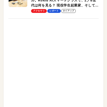
ル。Rokid AIスマートグラスで、Z／α世
代は何を見る？ 現役学生起業家、そして教
授による体験会レポート【PR】
アクセサリ
レポート
タイアップ