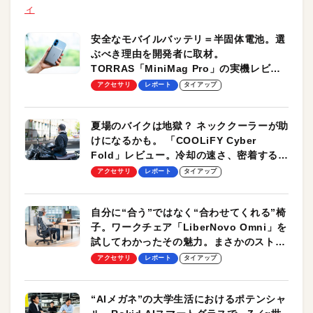
ィ
安全なモバイルバッテリ＝半固体電池。選
ぶべき理由を開発者に取材。
TORRAS「MiniMag Pro」の実機レビュ
ーも
アクセサリ
レポート
タイアップ
夏場のバイクは地獄？ ネッククーラーが助
けになるかも。 「COOLiFY Cyber
Fold」レビュー。冷却の速さ、密着する冷
却プレート、シンプルな操作性がグッド！
アクセサリ
レポート
タイアップ
自分に“合う”ではなく“合わせてくれる”椅
子。ワークチェア「LiberNovo Omni」を
試してわかったその魅力。まさかのストレ
ッチ機能も搭載
アクセサリ
レポート
タイアップ
“AIメガネ”の大学生活におけるポテンシャ