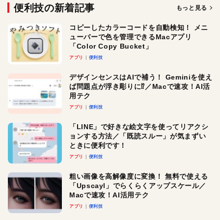
便利技の新着記事
もっと見る
コピーしたカラーコードを自動検知！ メニ
ューバーで色を管理できるMacアプリ
「Color Copy Bucket」
アプリ
便利技
デザインセンスはAIで補う！ Geminiを使え
ば問題点が浮き彫りに⁉︎／Macで速攻！AI活
用テク
アプリ
便利技
「LINE」で好きな絵文字を使ってリアクシ
ョンする方法／「既読スルー」が気まずい
ときに便利です！
アプリ
便利技
粗い画像を高解像度に変換！ 無料で使える
「Upscayl」でらくらくアップスケール／
Macで速攻！AI活用テク
アプリ
便利技