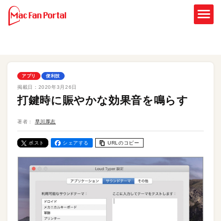
アプリ
便利技
掲載日：
2020年3月26日
打鍵時に賑やかな効果音を鳴らす
著者：
早川厚志
ポスト
シェアする
URLのコピー