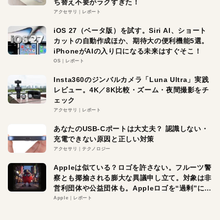
ち替え不要がラクすぎた！
アクセサリ
レポート
iOS 27（ベータ版）を試す。Siri AI、ショート
カットの自動作成ほか、期待大の便利機能5選。
iPhoneがAIの入り口になる未来はすぐそこ！
OS
レポート
Insta360のジンバルカメラ「Luna Ultra」実践
レビュー。4K／8K比較・ズーム・夜間撮影をチ
ェック
アクセサリ
レポート
あなたのUSB-Cポートは大丈夫？ 認識しない・
充電できない原因と正しい対策
アクセサリ
テクノロジー
Appleは似ている？ロゴを許さない。フルーツ警
察とも揶揄される膨大な異議申し立て。対象は非
営利団体や公益団体も。Appleロゴを“過剰”に守
る理由とは
Apple
レポート