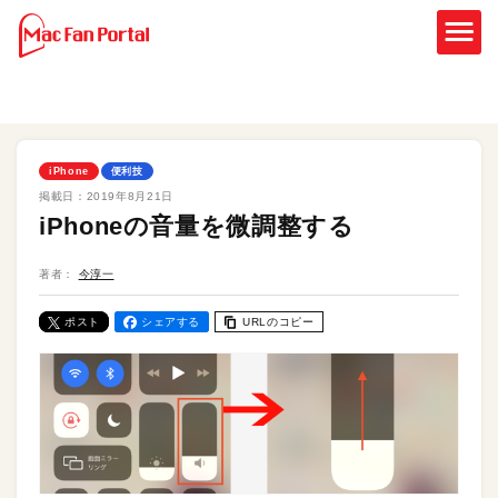
iPhone
便利技
掲載日：
2019年8月21日
iPhoneの音量を微調整する
著者：
今淳一
ポスト
シェアする
URLのコピー