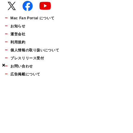
Mac Fan Portal について
お知らせ
運営会社
利用規約
個人情報の取り扱いについて
プレスリリース受付
×
×
×
お問い合わせ
広告掲載について
マイナビBOOKS
Mac Fan Portalの人気記事ランキングやおすすめ記事、編集部
員によるコラムなどをまとめたメールマガジンを毎週金曜日に
配信します。お気軽にご登録ください。
Mac Fan メールマガジン