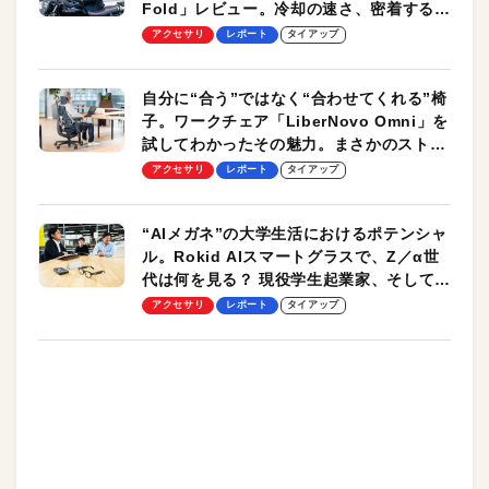
Fold」レビュー。冷却の速さ、密着する冷
却プレート、シンプルな操作性がグッド！
アクセサリ
レポート
タイアップ
自分に“合う”ではなく“合わせてくれる”椅
子。ワークチェア「LiberNovo Omni」を
試してわかったその魅力。まさかのストレ
ッチ機能も搭載
アクセサリ
レポート
タイアップ
“AIメガネ”の大学生活におけるポテンシャ
ル。Rokid AIスマートグラスで、Z／α世
代は何を見る？ 現役学生起業家、そして教
授による体験会レポート【PR】
アクセサリ
レポート
タイアップ