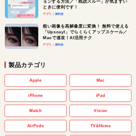
ョンする方法／「既読スルー」が気まずい
ときに便利です！
アプリ
便利技
粗い画像を高解像度に変換！ 無料で使える
「Upscayl」でらくらくアップスケール／
Macで速攻！AI活用テク
アプリ
便利技
製品カテゴリ
Apple
Mac
iPhone
iPad
Watch
Vision
AirPods
TV&Home