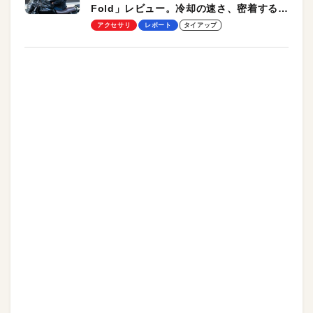
Fold」レビュー。冷却の速さ、密着する冷
却プレート、シンプルな操作性がグッド！
アクセサリ
レポート
タイアップ