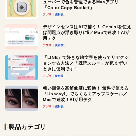
ューバーで色を管理できるMacアプリ
「Color Copy Bucket」
アプリ
便利技
デザインセンスはAIで補う！ Geminiを使え
ば問題点が浮き彫りに⁉︎／Macで速攻！AI活
用テク
アプリ
便利技
「LINE」で好きな絵文字を使ってリアクシ
ョンする方法／「既読スルー」が気まずい
ときに便利です！
アプリ
便利技
粗い画像を高解像度に変換！ 無料で使える
「Upscayl」でらくらくアップスケール／
Macで速攻！AI活用テク
アプリ
便利技
製品カテゴリ