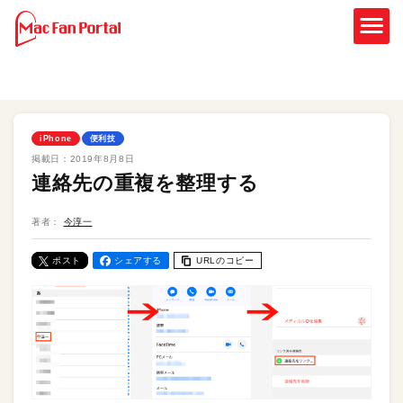
iPhone
便利技
掲載日：
2019年8月8日
連絡先の重複を整理する
著者：
今淳一
ポスト
シェアする
URLのコピー