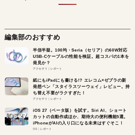
編集部のおすすめ
半信半疑。100均・Seria（セリア）の60W対応
USB-Cケーブルの性能を検証。超コスパの1本を
発見か？
アクセサリ
レポート
紙にもiPadにも書ける!? エレコム×ゼブラの新
発想ペン「スタイラスツーウェイ」レビュー。持
ち替え不要がラクすぎた！
アクセサリ
レポート
iOS 27（ベータ版）を試す。Siri AI、ショート
カットの自動作成ほか、期待大の便利機能5選。
iPhoneがAIの入り口になる未来はすぐそこ！
OS
レポート