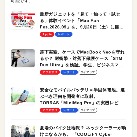
可能です。
最新ガジェットを「見て・触って・試せ
る」体験イベント「Mac Fan
Fes.2026.09」を、9月26日（土）に開催
します！
Apple
レポート
落下実験。ケースでMacBook Neoを守れ
るか？ 耐衝撃・対落下保護ケース「STM
Dux Ultra」を検証。学生、ビジネスマン
のモバイルユースに最適！
アクセサリ
レポート
タイアップ
安全なモバイルバッテリ＝半固体電池。選
ぶべき理由を開発者に取材。
TORRAS「MiniMag Pro」の実機レビュ
ーも
アクセサリ
レポート
タイアップ
夏場のバイクは地獄？ ネッククーラーが助
けになるかも。 「COOLiFY Cyber