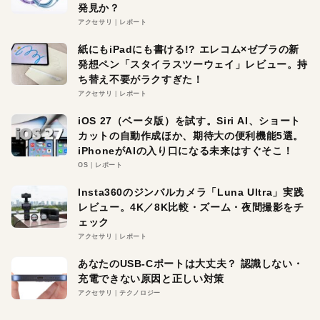
発見か？
アクセサリ
レポート
紙にもiPadにも書ける!? エレコム×ゼブラの新
発想ペン「スタイラスツーウェイ」レビュー。持
ち替え不要がラクすぎた！
アクセサリ
レポート
iOS 27（ベータ版）を試す。Siri AI、ショート
カットの自動作成ほか、期待大の便利機能5選。
iPhoneがAIの入り口になる未来はすぐそこ！
OS
レポート
Insta360のジンバルカメラ「Luna Ultra」実践
レビュー。4K／8K比較・ズーム・夜間撮影をチ
ェック
アクセサリ
レポート
あなたのUSB-Cポートは大丈夫？ 認識しない・
充電できない原因と正しい対策
アクセサリ
テクノロジー