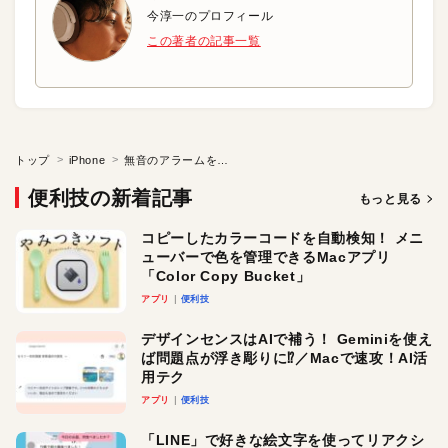
今淳一のプロフィール
この著者の記事一覧
トップ
iPhone
無音のアラームをかける
便利技の新着記事
もっと見る
コピーしたカラーコードを自動検知！ メニ
ューバーで色を管理できるMacアプリ
「Color Copy Bucket」
アプリ
便利技
デザインセンスはAIで補う！ Geminiを使え
ば問題点が浮き彫りに⁉︎／Macで速攻！AI活
用テク
アプリ
便利技
「LINE」で好きな絵文字を使ってリアクシ