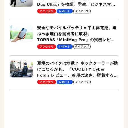
Dux Ultra」を検証。学生、ビジネスマン
のモバイルユースに最適！
アクセサリ
レポート
タイアップ
安全なモバイルバッテリ＝半固体電池。選
ぶべき理由を開発者に取材。
TORRAS「MiniMag Pro」の実機レビュ
ーも
アクセサリ
レポート
タイアップ
夏場のバイクは地獄？ ネッククーラーが助
けになるかも。 「COOLiFY Cyber
Fold」レビュー。冷却の速さ、密着する冷
却プレート、シンプルな操作性がグッド！
アクセサリ
レポート
タイアップ