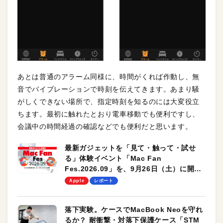
あとは普通のアラーム同様に、時間がくれば作動し、無
音でバイブレーションで時刻を伝えてきます。あまり騒
がしくできない場所で、指定時刻を知るのには大変役立
ちます。最初に触れたとおり電車移動でも便利ですし、
会議中の時間経過の確認などでも便利だと思います。
最新ガジェットを「見て・触って・試せ
る」体験イベント「Mac Fan
Fes.2026.09」を、9月26日（土）に開催
します！
Apple
レポート
落下実験。ケースでMacBook Neoを守れ
るか？ 耐衝撃・対落下保護ケース「STM