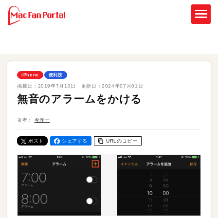
iPhone
便利技
掲載日：
2019年7月10日
更新日：
2024年07月01日
無音のアラームをかける
著者：
今淳一
ポスト
シェアする
URLのコピー