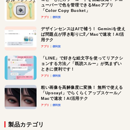
ューバーで色を管理できるMacアプリ
「Color Copy Bucket」
アプリ
便利技
デザインセンスはAIで補う！ Geminiを使え
ば問題点が浮き彫りに⁉︎／Macで速攻！AI活
用テク
アプリ
便利技
「LINE」で好きな絵文字を使ってリアクシ
ョンする方法／「既読スルー」が気まずい
ときに便利です！
アプリ
便利技
粗い画像を高解像度に変換！ 無料で使える
「Upscayl」でらくらくアップスケール／
Macで速攻！AI活用テク
アプリ
便利技
製品カテゴリ