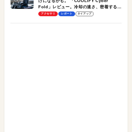
けになるかも。 「COOLiFY Cyber
Fold」レビュー。冷却の速さ、密着する冷
却プレート、シンプルな操作性がグッド！
アクセサリ
レポート
タイアップ