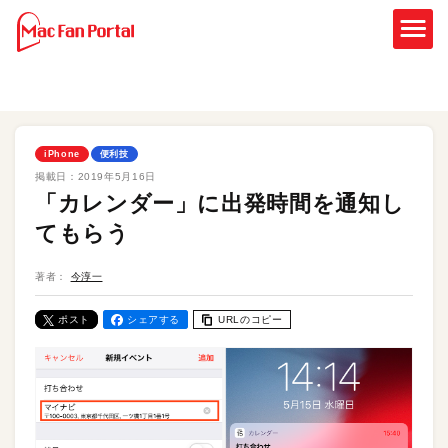
iPhone
便利技
掲載日：
2019年5月16日
「カレンダー」に出発時間を通知し
てもらう
著者：
今淳一
ポスト
シェアする
URLのコピー