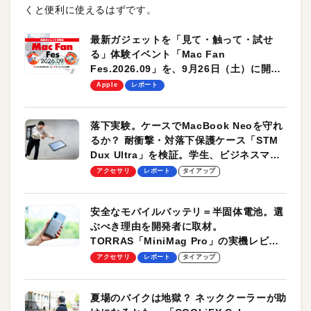
くと便利に使えるはずです。
最新ガジェットを「見て・触って・試せ
る」体験イベント「Mac Fan
Fes.2026.09」を、9月26日（土）に開催
します！
Apple
レポート
落下実験。ケースでMacBook Neoを守れ
るか？ 耐衝撃・対落下保護ケース「STM
Dux Ultra」を検証。学生、ビジネスマン
のモバイルユースに最適！
アクセサリ
レポート
タイアップ
安全なモバイルバッテリ＝半固体電池。選
ぶべき理由を開発者に取材。
TORRAS「MiniMag Pro」の実機レビュ
ーも
アクセサリ
レポート
タイアップ
夏場のバイクは地獄？ ネッククーラーが助