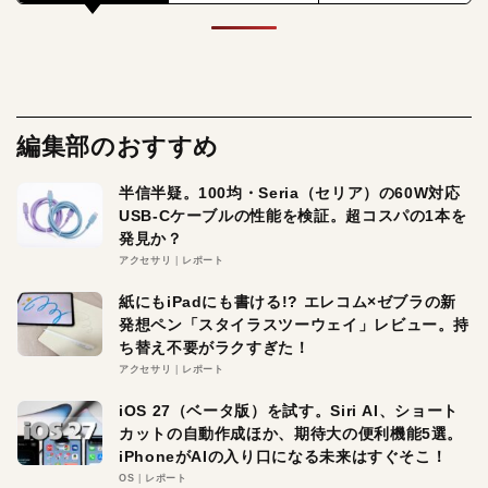
編集部のおすすめ
半信半疑。100均・Seria（セリア）の60W対応
USB-Cケーブルの性能を検証。超コスパの1本を
発見か？
アクセサリ
レポート
紙にもiPadにも書ける!? エレコム×ゼブラの新
発想ペン「スタイラスツーウェイ」レビュー。持
ち替え不要がラクすぎた！
アクセサリ
レポート
iOS 27（ベータ版）を試す。Siri AI、ショート
カットの自動作成ほか、期待大の便利機能5選。
iPhoneがAIの入り口になる未来はすぐそこ！
OS
レポート