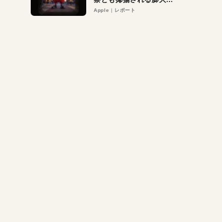
異議申し立て。対象は非
Apple
レポート
営利団体や公益団体も。
Appleロゴを“過剰”に守
る理由とは