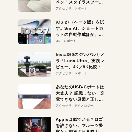
ペン「スタイラスツーウ
ェイ」レビュー。持ち替
アクセサリ
レポート
え不要がラクすぎた！
iOS 27（ベータ版）を試
す。Siri AI、ショートカ
ットの自動作成ほか、期
待大の便利機能5選。
OS
レポート
iPhoneがAIの入り口にな
る未来はすぐそこ！
Insta360のジンバルカメ
ラ「Luna Ultra」実践レ
ビュー。4K／8K比較・ズ
ーム・夜間撮影をチェッ
アクセサリ
レポート
ク
あなたのUSB-Cポートは
大丈夫？ 認識しない・充
電できない原因と正しい
対策
アクセサリ
テクノロジー
Appleは似ている？ロゴ
を許さない。フルーツ警
察とも揶揄される膨大な