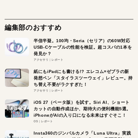
編集部のおすすめ
半信半疑。100均・Seria（セリア）の60W対応
USB-Cケーブルの性能を検証。超コスパの1本を
発見か？
アクセサリ
レポート
紙にもiPadにも書ける!? エレコム×ゼブラの新
発想ペン「スタイラスツーウェイ」レビュー。持
ち替え不要がラクすぎた！
アクセサリ
レポート
iOS 27（ベータ版）を試す。Siri AI、ショート
カットの自動作成ほか、期待大の便利機能5選。
iPhoneがAIの入り口になる未来はすぐそこ！
OS
レポート
Insta360のジンバルカメラ「Luna Ultra」実践