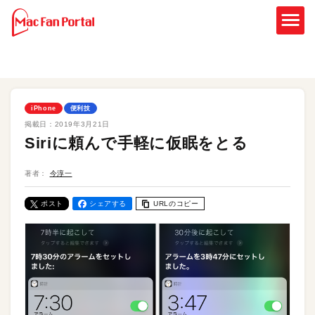
iPhone
便利技
掲載日：
2019年3月21日
Siriに頼んで手軽に仮眠をとる
著者：
今淳一
ポスト
シェアする
URLのコピー