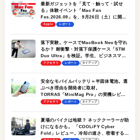
最新ガジェットを「見て・触って・試せ
る」体験イベント「Mac Fan
Fes.2026.09」を、9月26日（土）に開催
します！
Apple
レポート
落下実験。ケースでMacBook Neoを守れ
るか？ 耐衝撃・対落下保護ケース「STM
Dux Ultra」を検証。学生、ビジネスマン
のモバイルユースに最適！
アクセサリ
レポート
タイアップ
安全なモバイルバッテリ＝半固体電池。選
ぶべき理由を開発者に取材。
TORRAS「MiniMag Pro」の実機レビュ
ーも
アクセサリ
レポート
タイアップ
夏場のバイクは地獄？ ネッククーラーが助
けになるかも。 「COOLiFY Cyber
Fold」レビュー。冷却の速さ、密着する冷
却プレート、シンプルな操作性がグッド！