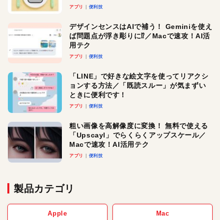
アプリ
便利技
デザインセンスはAIで補う！ Geminiを使え
ば問題点が浮き彫りに⁉︎／Macで速攻！AI活
用テク
アプリ
便利技
「LINE」で好きな絵文字を使ってリアクシ
ョンする方法／「既読スルー」が気まずい
ときに便利です！
アプリ
便利技
粗い画像を高解像度に変換！ 無料で使える
「Upscayl」でらくらくアップスケール／
Macで速攻！AI活用テク
アプリ
便利技
製品カテゴリ
Apple
Mac