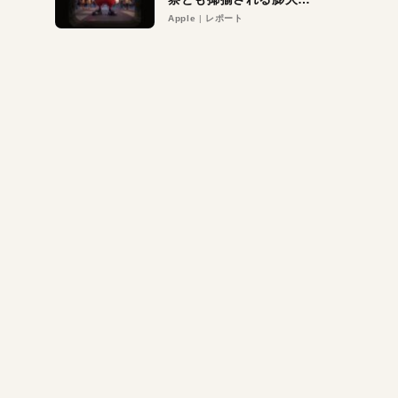
異議申し立て。対象は非
Apple
レポート
営利団体や公益団体も。
Appleロゴを“過剰”に守
る理由とは