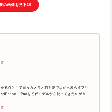
事の画像を見る
1枚
一覧
中を拠点として日々カメラと猫を愛でながら暮らすフリ
やiPhone、iPadを初代モデルから使ってきたのが自
一覧