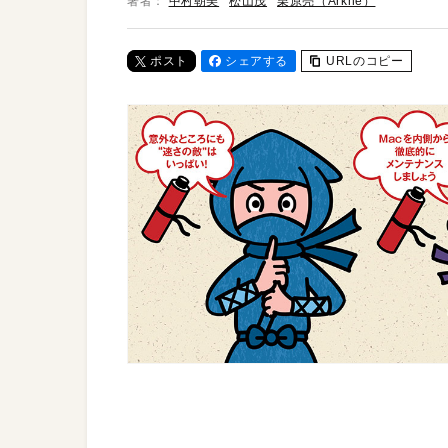
著者：
中村朝美
松山茂
栗原亮（Arkhē）
ポスト
シェアする
URLのコピー