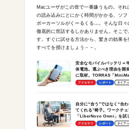
Macユーザがこの世で一番嫌うもの。それは
の読み込みにとにかく時間がかかる、ソフ
ボーカーソルがくーるくる…。そんな日々
徹底的に世話するしかありません。そこで
す。すぐに試せる方法から、驚きの効果を
すべてを授けましょう－－。
安全なモバイルバッテリ＝
体電池。選ぶべき理由を開
に取材。TORRAS「MiniM
Pro」の実機レビューも
アクセサリ
レポート
タイア
自分に“合う”ではなく“合わ
てくれる”椅子。ワークチェ
「LiberNovo Omni」を
わかったその魅力。まさか
アクセサリ
レポート
タイア
トレッチ機能も搭載