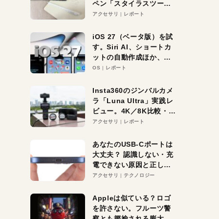
ペン「スタイラスツーウ
ェイ」レビュー。持ち替
アクセサリ
レポート
え不要がラクすぎた！
iOS 27（ベータ版）を試
す。Siri AI、ショートカ
ットの自動作成ほか、期
待大の便利機能5選。
OS
レポート
iPhoneがAIの入り口にな
る未来はすぐそこ！
Insta360のジンバルカメ
ラ「Luna Ultra」実践レ
ビュー。4K／8K比較・ズ
ーム・夜間撮影をチェッ
アクセサリ
レポート
ク
あなたのUSB-Cポートは
大丈夫？ 認識しない・充
電できない原因と正しい
対策
アクセサリ
テクノロジー
Appleは似ている？ロゴ
を許さない。フルーツ警
察とも揶揄される膨大な