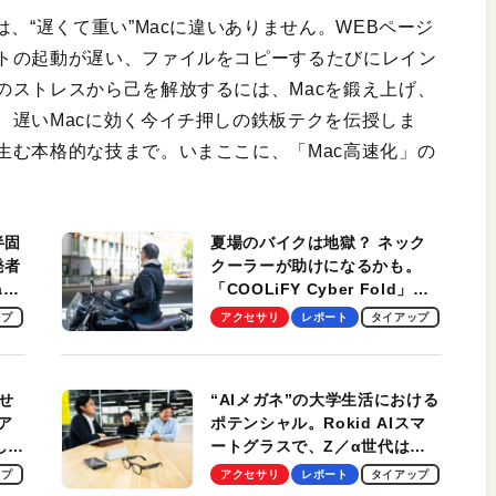
、“遅くて重い”Macに違いありません。WEBページ
トの起動が遅い、ファイルをコピーするたびにレイン
のストレスから己を解放するには、Macを鍛え上げ、
、遅いMacに効く今イチ押しの鉄板テクを伝授しま
生む本格的な技まで。いまここに、「Mac高速化」の
半固
夏場のバイクは地獄？ ネック
発者
クーラーが助けになるかも。
ag
「COOLiFY Cyber Fold」レ
ビュー。冷却の速さ、密着する
ップ
アクセサリ
レポート
タイアップ
冷却プレート、シンプルな操作
性がグッド！
せ
“AIメガネ”の大学生活における
ア
ポテンシャル。Rokid AIスマ
試して
ートグラスで、Z／α世代は何
のス
を見る？ 現役学生起業家、そ
ップ
アクセサリ
レポート
タイアップ
して教授による体験会レポート