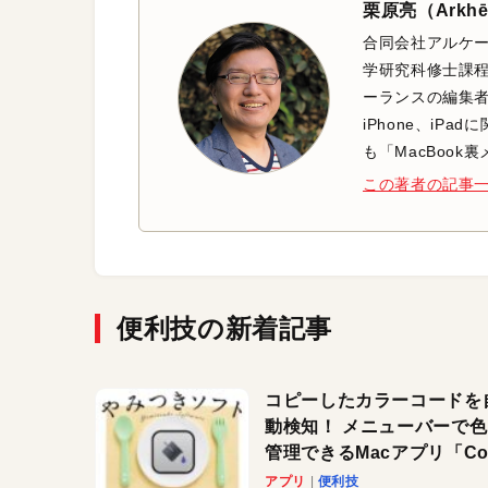
栗原亮（Arkh
合同会社アルケー
学研究科修士課程
ーランスの編集者
iPhone、iP
も「MacBoo
この著者の記事
便利技の新着記事
コピーしたカラーコードを
動検知！ メニューバーで
管理できるMacアプリ「Col
Copy Bucket」
アプリ
便利技