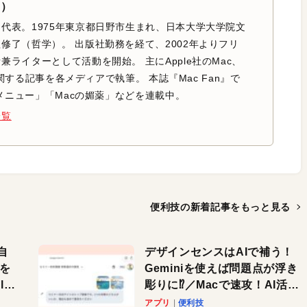
ē）
代表。1975年東京都日野市生まれ、日本大学大学院文
修了（哲学）。 出版社勤務を経て、2002年よりフリ
兼ライターとして活動を開始。 主にApple社のMac、
adに関する記事を各メディアで執筆。 本誌『Mac Fan』で
k裏メニュー」「Macの媚薬」などを連載中。
一覧
便利技の新着記事を
もっと見る
自
デザインセンスはAIで補う！
色を
Geminiを使えば問題点が浮き
or
彫りに⁉︎／Macで速攻！AI活用
テク
アプリ
便利技