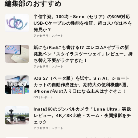
編集部のおすすめ
半信半疑。100均・Seria（セリア）の60W対応
USB-Cケーブルの性能を検証。超コスパの1本を
発見か？
アクセサリ
レポート
紙にもiPadにも書ける!? エレコム×ゼブラの新
発想ペン「スタイラスツーウェイ」レビュー。持
ち替え不要がラクすぎた！
アクセサリ
レポート
iOS 27（ベータ版）を試す。Siri AI、ショート
カットの自動作成ほか、期待大の便利機能5選。
iPhoneがAIの入り口になる未来はすぐそこ！
OS
レポート
Insta360のジンバルカメラ「Luna Ultra」実践
レビュー。4K／8K比較・ズーム・夜間撮影をチ
ェック
アクセサリ
レポート