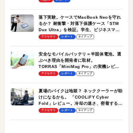
落下実験。ケースでMacBook Neoを守れ
るか？ 耐衝撃・対落下保護ケース「STM
Dux Ultra」を検証。学生、ビジネスマン
のモバイルユースに最適！
アクセサリ
レポート
タイアップ
安全なモバイルバッテリ＝半固体電池。選
ぶべき理由を開発者に取材。
TORRAS「MiniMag Pro」の実機レビュ
ーも
アクセサリ
レポート
タイアップ
夏場のバイクは地獄？ ネッククーラーが助
けになるかも。 「COOLiFY Cyber
Fold」レビュー。冷却の速さ、密着する冷
却プレート、シンプルな操作性がグッド！
アクセサリ
レポート
タイアップ