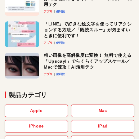
用テク
アプリ
便利技
「LINE」で好きな絵文字を使ってリアクシ
ョンする方法／「既読スルー」が気まずい
ときに便利です！
アプリ
便利技
粗い画像を高解像度に変換！ 無料で使える
「Upscayl」でらくらくアップスケール／
Macで速攻！AI活用テク
アプリ
便利技
製品カテゴリ
Apple
Mac
iPhone
iPad