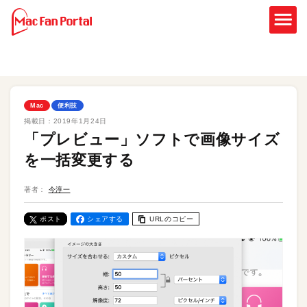
Mac
便利技
掲載日：
2019年1月24日
「プレビュー」ソフトで画像サイズ
を一括変更する
著者：
今淳一
ポスト
シェアする
URLのコピー