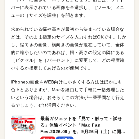
バーに表示されている画像を全選択し、［ツール］メニ
ューの［サイズを調整］を開きます。
求められている幅や高さが最初から決まっている場合な
どは、そのまま指定のサイズを入力すればOKです。しか
し、縦向きの画像、横向きの画像が混在していて、全体
的に縮小したいのであれば、幅・高さの設定の隣にある
［ピクセル］を［パーセント］に変更して、どの程度縮
小するか指定してあげるのが便利です。
iPhoneの画像をWEB向けに小さくする方法はほかにも
色々とありますが、Macを経由して手軽に一括処理した
いという場合は、おそらくこの方法が一番手間なく行え
るでしょう。ぜひ活用ください。
最新ガジェットを「見て・触って・試せ
る」体験イベント「Mac Fan
Fes.2026.09」を、9月26日（土）に開催
します！
Apple
レポート