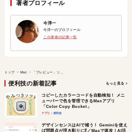
著者プロフィール
今淳一
今淳一のプロフィール
この著者の記事一覧
トップ
Mac
「プレビュー」ソフトで画像サイズを一括変更する
便利技の新着記事
もっと見る
コピーしたカラーコードを自動検知！ メニ
ューバーで色を管理できるMacアプリ
「Color Copy Bucket」
アプリ
便利技
デザインセンスはAIで補う！ Geminiを使え
ば問題点が浮き彫りに⁉︎／Macで速攻！AI活