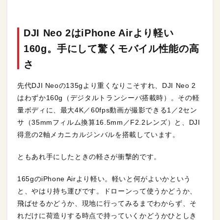
DJI Neo 2はiPhone Airより軽い
160g。手にして驚くモバイル性能の高
さ
先代DJI Neoの135gより重くなりこそすれ、DJI Neo 2
はわずか160g（デジタルトランシーバ搭載時）。その軽
量ボディに、最大4K／60fps動画が撮影できる1／2セン
サ（35mmフィルム換算16.5mm／F2.2レンズ）と、DJI
得意の2軸メカニカルジンバルを搭載しています。
ともあれ手にしたときの軽さが衝撃的です。
165gのiPhone Airより軽い。軽いと何がよいかという
と、やはり持ち運びです。ドローンって使うかどうか、
飛ばせるかどうか、現地に行ってみるまでわからず、そ
れだけに荷造りする時点で持っていくかどうかひとしき