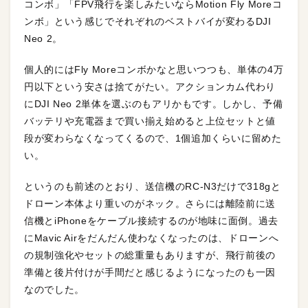
コンボ」「FPV飛行を楽しみたいならMotion Fly Moreコ
ンボ」という感じでそれぞれのベストバイが変わるDJI
Neo 2。
個人的にはFly Moreコンボかなと思いつつも、単体の4万
円以下という安さは捨てがたい。アクションカム代わり
にDJI Neo 2単体を選ぶのもアリかもです。しかし、予備
バッテリや充電器まで買い揃え始めると上位セットと値
段が変わらなくなってくるので、1個追加くらいに留めた
い。
というのも前述のとおり、送信機のRC-N3だけで318gと
ドローン本体より重いのがネック。さらには離陸前に送
信機とiPhoneをケーブル接続するのが地味に面倒。過去
にMavic Airをだんだん使わなくなったのは、ドローンへ
の規制強化やセットの総重量もありますが、飛行前後の
準備と後片付けが手間だと感じるようになったのも一因
なのでした。