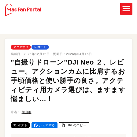
アクセサリ
レポート
掲載日：
2025年12月12日
更新日：
2026年04月15日
”自撮りドローン”DJI Neo ２、レビ
ュー。アクションカムに比肩するお
手頃価格と使い勝手の良さ。アクテ
ィビティ用カメラ選びは、ますます
悩ましい…！
著者：
熊山准
ポスト
シェアする
URLのコピー