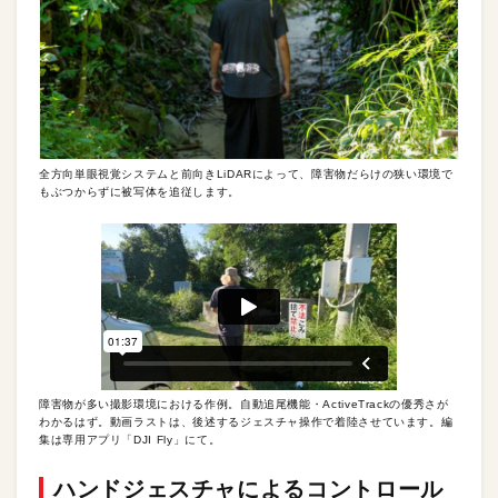
全方向単眼視覚システムと前向きLiDARによって、障害物だらけの狭い環境で
もぶつからずに被写体を追従します。
障害物が多い撮影環境における作例。自動追尾機能・ActiveTrackの優秀さが
わかるはず。動画ラストは、後述するジェスチャ操作で着陸させています。編
集は専用アプリ「DJI Fly」にて。
ハンドジェスチャによるコントロール