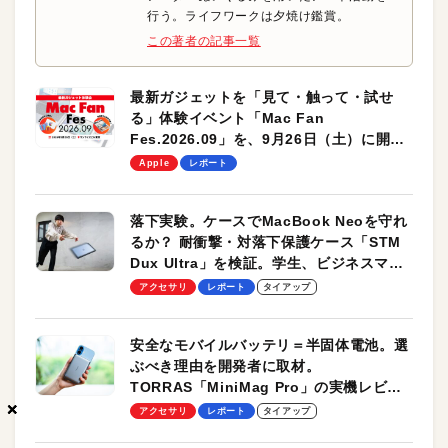
行う。ライフワークは夕焼け鑑賞。
この著者の記事一覧
最新ガジェットを「見て・触って・試せ
る」体験イベント「Mac Fan
Fes.2026.09」を、9月26日（土）に開催
します！
Apple
レポート
落下実験。ケースでMacBook Neoを守れ
るか？ 耐衝撃・対落下保護ケース「STM
Dux Ultra」を検証。学生、ビジネスマン
のモバイルユースに最適！
アクセサリ
レポート
タイアップ
安全なモバイルバッテリ＝半固体電池。選
ぶべき理由を開発者に取材。
TORRAS「MiniMag Pro」の実機レビュ
×
×
×
ーも
アクセサリ
レポート
タイアップ