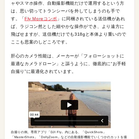
ャやスマホ操作、自動撮影機能だけで運用するという方
は、思い切ってトランシーバを外してしまうのも手で
す。「
Fly Moreコンボ
」に同梱されている送信機があれ
ば、ラジコン然とした細やかな操作ができ、より遠方に
飛ばせますが、送信機だけでも318gと本体より重いので
ここも思案のしどころです。
肝心のカメラ性能は、メーカーが「フォローショットに
最適なカメラドローン」と謳うように、徹底的に“お手軽
自撮り”に最適化されています。
自撮りの例。専用アプリ「DJI Fly」内にある、「QuickShots」
「MasterShots」「DollyZoom」などの自動撮影機能でいくつかのカットを撮