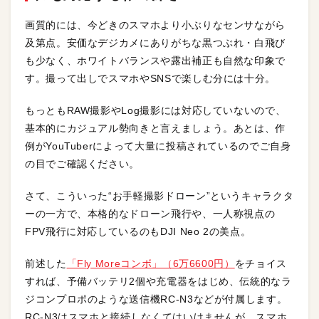
画質的には、今どきのスマホより小ぶりなセンサながら
及第点。安価なデジカメにありがちな黒つぶれ・白飛び
も少なく、ホワイトバランスや露出補正も自然な印象で
す。撮って出しでスマホやSNSで楽しむ分には十分。
もっともRAW撮影やLog撮影には対応していないので、
基本的にカジュアル勢向きと言えましょう。あとは、作
例がYouTuberによって大量に投稿されているのでご自身
の目でご確認ください。
さて、こういった“お手軽撮影ドローン”というキャラクタ
ーの一方で、本格的なドローン飛行や、一人称視点の
FPV飛行に対応しているのもDJI Neo 2の美点。
前述した
「Fly Moreコンボ」（6万6600円）
をチョイス
すれば、予備バッテリ2個や充電器をはじめ、伝統的なラ
ジコンプロポのような送信機RC-N3などが付属します。
RC-N3はスマホと接続しなくてはいけませんが、スマホ