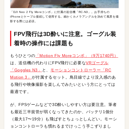
「DJI Neo 2 Fly Moreコンボ」に付属の送信機「RC-N3」。お手持ちの
iPhoneとケーブル接続して使用する。細かくカメラアングルを決めて風景を撮
影する際には必須。
FPV飛行は3D酔いに注意。ゴーグル装
着時の操作には課題も
もうひとつの
「Motion Fly Moreコンボ」（9万1740円）
は、送信機の代わりにFPV飛行に必要な
VRゴーグル
「Goggles N3」
と、
モーションコントローラー「RC
Motion 3」
が付属するセット。鳥目線でより没入感のあ
る飛行や映像撮影を楽しんでみたいという方にとっては
最適です。
が、FPSゲームなどで3D酔いしやすい方は要注意。筆者
も最近三半規管が弱くなってきたのか、バッテリ1個分
（最大17〜19分）も飛ばすとちょっとしんどい。モーシ
ョンコントローラも慣れるまでけっこう手こずりまし