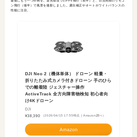
最後にもう一つ作例を。逆光環境でのFPV飛行（前半）と、日没間際のリモコ
ン飛行（後半）で風景を撮影しました。露出補正やオートホワイトバランスの
性能に注目。
DJI Neo 2（機体単体） ドローン 軽量・
折りたたみ式カメラ付きドローン 手のひら
での離着陸 ジェスチャー操作
ActiveTrack 全方向障害物検知 初心者向
け4Kドローン
DJI
¥38,390
（2026/04/15 17:55時点 | Amazon調べ）
Amazon