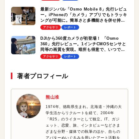
最新ジンバル「Osmo Mobile 8」先行レビュ
ー。iPhoneの「カメラ」アプリでもトラッキ
ングが可能に。簡単さと多機能さを併せ持
ち、初心者から玄人までおすすめ！
アクセサリ
レポート
DJIから360度カメラが初登場！ 「Osmo
360」先行レビュー。1インチCMOSセンサと
同等の画質を実現。暗所も得意で、いつでも
どこでも頼れる1台
アクセサリ
レポート
著者プロフィール
熊山准
1974年、徳島県生まれ。北海道・沖縄の大
学生活からリクルートを経て、2004年
「R25」のライターとして独立。IT、ガジ
ェット、恋愛、旅、インタビューなどさま
ざまな分野・媒体での執筆のほか、自らの
アバターぬいぐるみを用いたアート活動を