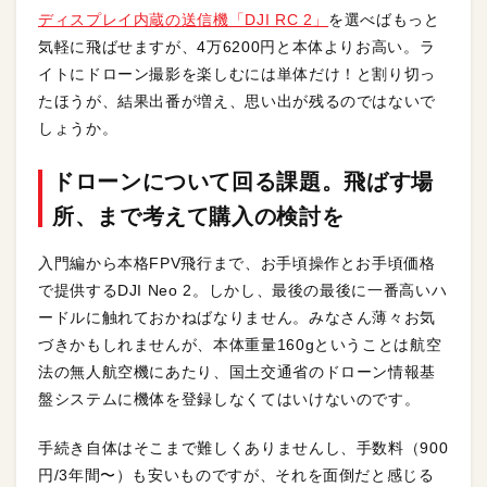
ディスプレイ内蔵の送信機「DJI RC 2」
を選べばもっと
気軽に飛ばせますが、4万6200円と本体よりお高い。ラ
イトにドローン撮影を楽しむには単体だけ！と割り切っ
たほうが、結果出番が増え、思い出が残るのではないで
しょうか。
ドローンについて回る課題。飛ばす場
所、まで考えて購入の検討を
入門編から本格FPV飛行まで、お手頃操作とお手頃価格
で提供するDJI Neo 2。しかし、最後の最後に一番高いハ
ードルに触れておかねばなりません。みなさん薄々お気
づきかもしれませんが、本体重量160gということは航空
法の無人航空機にあたり、国土交通省のドローン情報基
盤システムに機体を登録しなくてはいけないのです。
手続き自体はそこまで難しくありませんし、手数料（900
円/3年間〜）も安いものですが、それを面倒だと感じる