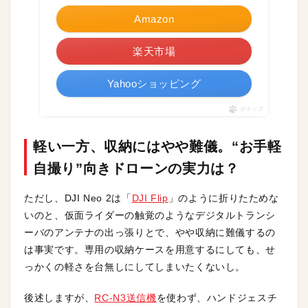
Amazon
楽天市場
Yahooショッピング
ポチップ
軽い一方、収納にはやや難儀。“お手軽
自撮り”向きドローンの実力は？
ただし、DJI Neo 2は「
DJI Flip
」のように折りたためな
いのと、仮面ライダーの触覚のようなデジタルトランシ
ーバのアンテナの出っ張りとで、やや収納に難儀するの
は事実です。専用の収納ケースを用意するにしても、せ
っかくの軽さを台無しにしてしまいたくないし。
後述しますが、
RC-N3送信機
を使わず、ハンドジェスチ