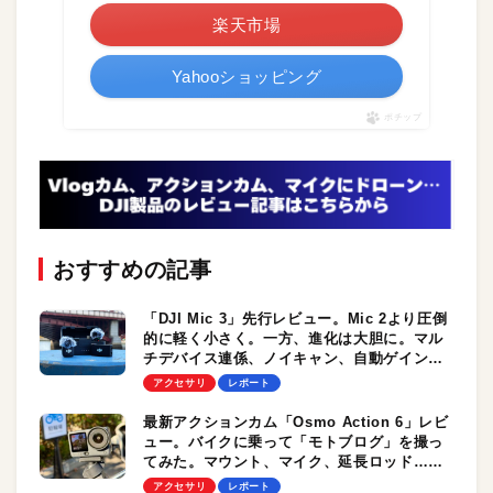
楽天市場
Yahooショッピング
ポチップ
おすすめの記事
「DJI Mic 3」先行レビュー。Mic 2より圧倒
的に軽く小さく。一方、進化は大胆に。マル
チデバイス連係、ノイキャン、自動ゲイン調
整ほか。プロの現場でも活躍必至の
アクセサリ
レポート
Bluetoothマイク誕生！
最新アクションカム「Osmo Action 6」レビ
ュー。バイクに乗って「モトブログ」を撮っ
てみた。マウント、マイク、延長ロッド…お
すすめアクセサリもまとめてチェック！
アクセサリ
レポート