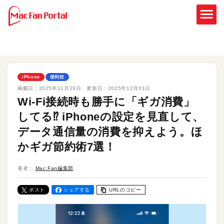
iPhone
便利技
掲載日：
2025年11月29日
更新日：
2025年12月01日
Wi-Fi接続時も勝手に「ギガ消費」
してる⁉︎ iPhoneの設定を見直して、
データ通信量の消費を抑えよう。ほ
かギガ節約術7選！
著者：
Mac Fan編集部
ポスト
シェアする
URLのコピー