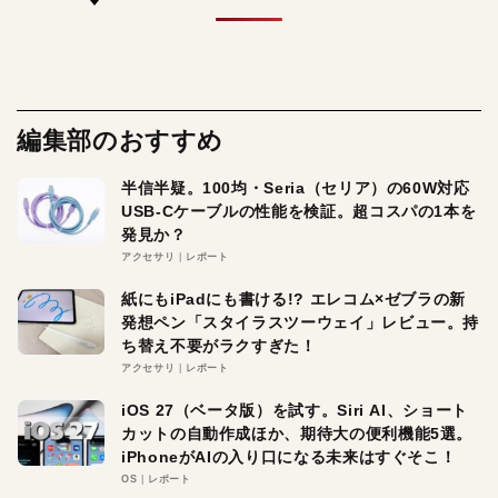
編集部のおすすめ
半信半疑。100均・Seria（セリア）の60W対応
USB-Cケーブルの性能を検証。超コスパの1本を
発見か？
アクセサリ
レポート
紙にもiPadにも書ける!? エレコム×ゼブラの新
発想ペン「スタイラスツーウェイ」レビュー。持
ち替え不要がラクすぎた！
アクセサリ
レポート
iOS 27（ベータ版）を試す。Siri AI、ショート
カットの自動作成ほか、期待大の便利機能5選。
iPhoneがAIの入り口になる未来はすぐそこ！
OS
レポート