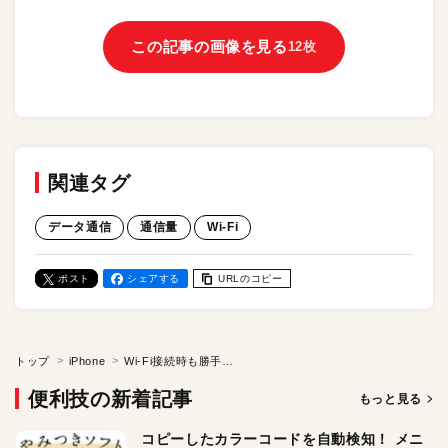
この記事の画像を見る
12枚
関連タグ
データ通信
通信量
Wi-Fi
ポスト
シェアする
URLのコピー
トップ
iPhone
Wi-Fi接続時も勝手に「ギガ消費」してる⁉︎ iPhoneの設定を見直して、データ通信量の消費を抑えよう。ほかギガ節約術7選！
便利技の新着記事
もっと見る
コピーしたカラーコードを自動検知！ メニ