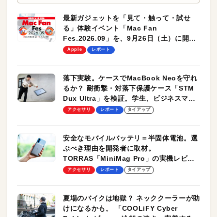
最新ガジェットを「見て・触って・試せ
る」体験イベント「Mac Fan
Fes.2026.09」を、9月26日（土）に開催
します！
Apple
レポート
落下実験。ケースでMacBook Neoを守れ
るか？ 耐衝撃・対落下保護ケース「STM
Dux Ultra」を検証。学生、ビジネスマン
のモバイルユースに最適！
アクセサリ
レポート
タイアップ
安全なモバイルバッテリ＝半固体電池。選
ぶべき理由を開発者に取材。
TORRAS「MiniMag Pro」の実機レビュ
ーも
アクセサリ
レポート
タイアップ
夏場のバイクは地獄？ ネッククーラーが助
けになるかも。 「COOLiFY Cyber