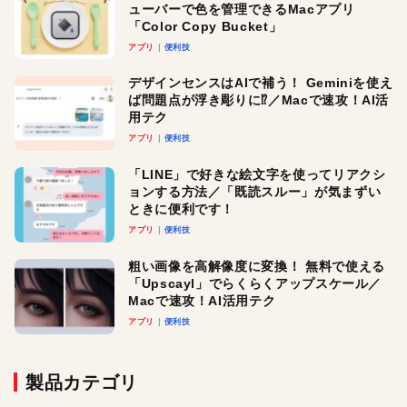
ューバーで色を管理できるMacアプリ
「Color Copy Bucket」
アプリ
便利技
デザインセンスはAIで補う！ Geminiを使え
ば問題点が浮き彫りに⁉︎／Macで速攻！AI活
用テク
アプリ
便利技
「LINE」で好きな絵文字を使ってリアクシ
ョンする方法／「既読スルー」が気まずい
ときに便利です！
アプリ
便利技
粗い画像を高解像度に変換！ 無料で使える
「Upscayl」でらくらくアップスケール／
Macで速攻！AI活用テク
アプリ
便利技
製品カテゴリ