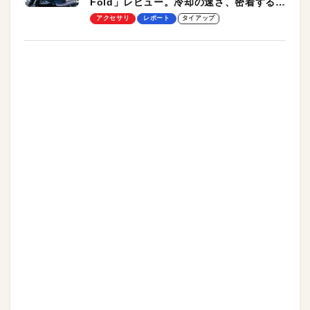
Fold」レビュー。冷却の速さ、密着する冷
却プレート、シンプルな操作性がグッド！
アクセサリ
レポート
タイアップ