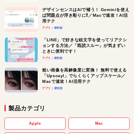
デザインセンスはAIで補う！ Geminiを使え
ば問題点が浮き彫りに⁉︎／Macで速攻！AI活
用テク
アプリ
便利技
「LINE」で好きな絵文字を使ってリアクシ
ョンする方法／「既読スルー」が気まずい
ときに便利です！
アプリ
便利技
粗い画像を高解像度に変換！ 無料で使える
「Upscayl」でらくらくアップスケール／
Macで速攻！AI活用テク
アプリ
便利技
製品カテゴリ
Apple
Mac