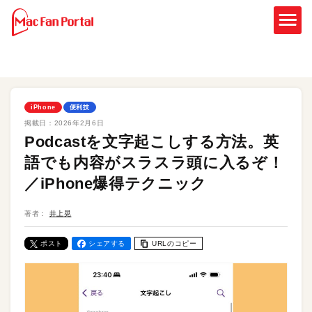
iPhone
便利技
掲載日：
2026年2月6日
Podcastを文字起こしする方法。英
語でも内容がスラスラ頭に入るぞ！
／iPhone爆得テクニック
著者：
井上晃
ポスト
シェアする
URLのコピー