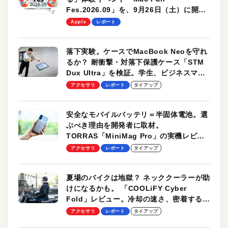
Fes.2026.09」を、9月26日（土）に開催
します！
Apple
レポート
落下実験。ケースでMacBook Neoを守れ
るか？ 耐衝撃・対落下保護ケース「STM
Dux Ultra」を検証。学生、ビジネスマン
のモバイルユースに最適！
アクセサリ
レポート
タイアップ
安全なモバイルバッテリ＝半固体電池。選
ぶべき理由を開発者に取材。
TORRAS「MiniMag Pro」の実機レビュ
ーも
アクセサリ
レポート
タイアップ
夏場のバイクは地獄？ ネッククーラーが助
けになるかも。 「COOLiFY Cyber
Fold」レビュー。冷却の速さ、密着する冷
却プレート、シンプルな操作性がグッド！
アクセサリ
レポート
タイアップ