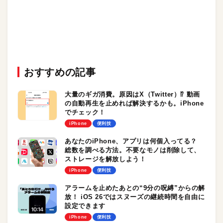
おすすめの記事
大量のギガ消費。原因はX（Twitter）⁉︎ 動画
の自動再生を止めれば解決するかも。iPhone
でチェック！
iPhone
便利技
あなたのiPhone、アプリは何個入ってる？
総数を調べる方法。不要なモノは削除して、
ストレージを解放しよう！
iPhone
便利技
アラームを止めたあとの“9分の呪縛”からの解
放！ iOS 26ではスヌーズの継続時間を自由に
設定できます
iPhone
便利技