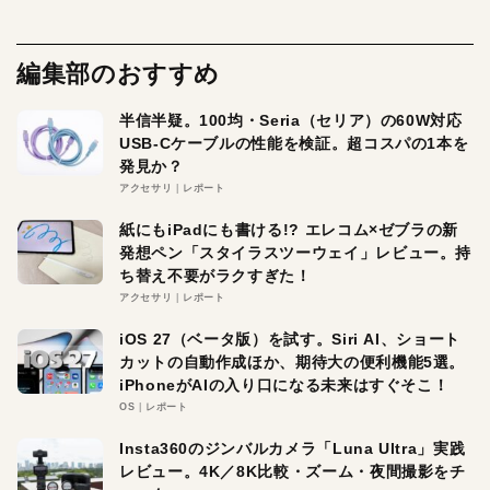
編集部のおすすめ
半信半疑。100均・Seria（セリア）の60W対応
USB-Cケーブルの性能を検証。超コスパの1本を
発見か？
アクセサリ
レポート
紙にもiPadにも書ける!? エレコム×ゼブラの新
発想ペン「スタイラスツーウェイ」レビュー。持
ち替え不要がラクすぎた！
アクセサリ
レポート
iOS 27（ベータ版）を試す。Siri AI、ショート
カットの自動作成ほか、期待大の便利機能5選。
iPhoneがAIの入り口になる未来はすぐそこ！
OS
レポート
Insta360のジンバルカメラ「Luna Ultra」実践
レビュー。4K／8K比較・ズーム・夜間撮影をチ