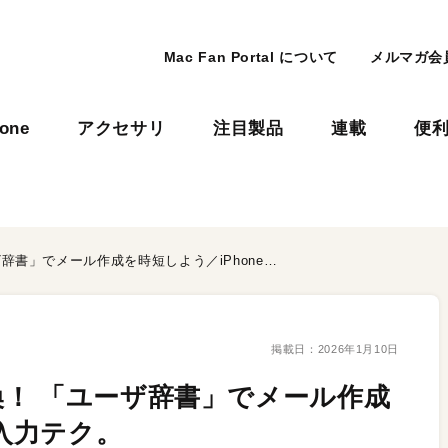
Mac Fan Portal について
メルマガ会
hone
アクセサリ
注目製品
連載
便
よく使うワードを一発変換！ 「ユーザ辞書」でメール作成を時短しよう／iPhoneの入力テク。
掲載日：
2026年1月10日
！ 「ユーザ辞書」でメール作成
の入力テク。