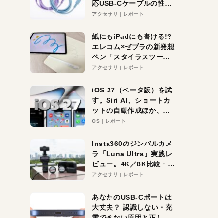
応USB-Cケーブルの性能
を検証。超コスパの1本を
アクセサリ
レポート
発見か？
紙にもiPadにも書ける!?
エレコム×ゼブラの新発想
ペン「スタイラスツーウ
ェイ」レビュー。持ち替
アクセサリ
レポート
え不要がラクすぎた！
iOS 27（ベータ版）を試
す。Siri AI、ショートカ
ットの自動作成ほか、期
待大の便利機能5選。
OS
レポート
iPhoneがAIの入り口にな
る未来はすぐそこ！
Insta360のジンバルカメ
ラ「Luna Ultra」実践レ
ビュー。4K／8K比較・ズ
ーム・夜間撮影をチェッ
アクセサリ
レポート
ク
あなたのUSB-Cポートは
大丈夫？ 認識しない・充
電できない原因と正しい