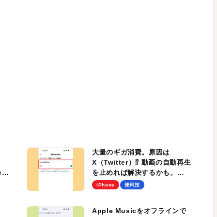
大量のギガ消費。原因は
X（Twitter）⁉︎ 動画の自動再生
deが
を止めれば解決するかも。
iPhoneでチェック！
iPhone
便利技
Apple Musicをオフラインで