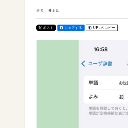
著者：
井上晃
ポスト
シェアする
URLのコピー