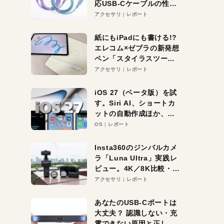
応USB-Cケーブルの性能
を検証。超コスパの1本を
アクセサリ
レポート
発見か？
紙にもiPadにも書ける!?
エレコム×ゼブラの新発想
ペン「スタイラスツーウ
ェイ」レビュー。持ち替
アクセサリ
レポート
え不要がラクすぎた！
iOS 27（ベータ版）を試
す。Siri AI、ショートカ
ットの自動作成ほか、期
待大の便利機能5選。
OS
レポート
iPhoneがAIの入り口にな
る未来はすぐそこ！
Insta360のジンバルカメ
ラ「Luna Ultra」実践レ
ビュー。4K／8K比較・ズ
ーム・夜間撮影をチェッ
アクセサリ
レポート
ク
あなたのUSB-Cポートは
大丈夫？ 認識しない・充
電できない原因と正しい