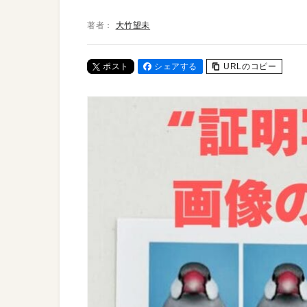
著者：
大竹望未
ポスト
シェアする
URLのコピー