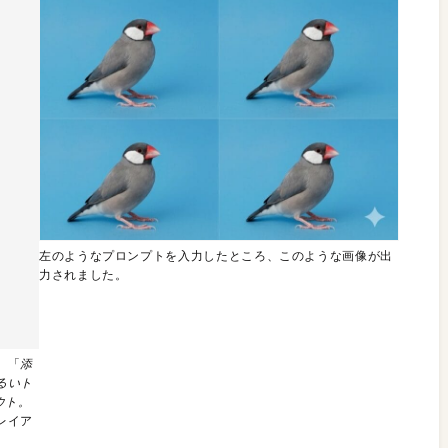
左のようなプロンプトを入力したところ、このような画像が出
力されました。
。「
添
るいト
ウト。
レイア
。