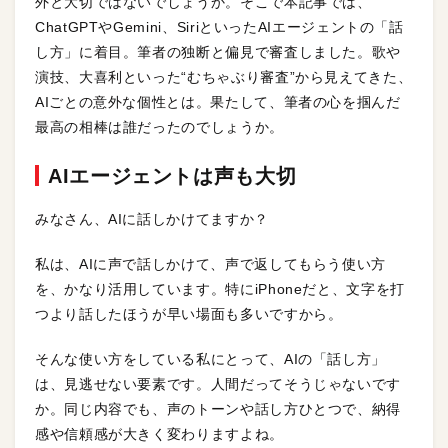
外と大切ではないでしょうか。そこで本記事では、
ChatGPTやGemini、SiriといったAIエージェントの「話
し方」に着目。筆者の独断と偏見で審査しました。歌や
演技、大喜利といった“むちゃぶり審査”から見えてきた、
AIごとの意外な個性とは。果たして、筆者の心を掴んだ
最高の相棒は誰だったのでしょうか。
AIエージェントは声も大切
みなさん、AIに話しかけてますか？
私は、AIに声で話しかけて、声で返してもらう使い方
を、かなり活用しています。特にiPhoneだと、文字を打
つより話したほうが早い場面も多いですから。
そんな使い方をしている私にとって、AIの「話し方」
は、見逃せない要素です。人間だってそうじゃないです
か。同じ内容でも、声のトーンや話し方ひとつで、納得
感や信頼感が大きく変わりますよね。