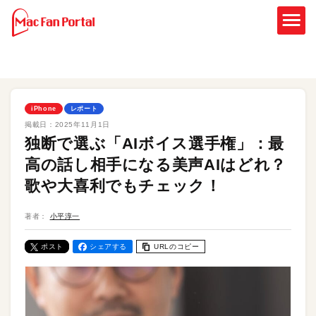
iPhone
レポート
掲載日：
2025年11月1日
独断で選ぶ「AIボイス選手権」：最
高の話し相手になる美声AIはどれ？
歌や大喜利でもチェック！
著者：
小平淳一
ポスト
シェアする
URLのコピー