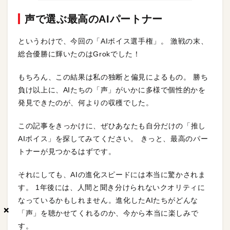
声で選ぶ最高のAIパートナー
というわけで、今回の「AIボイス選手権」。 激戦の末、
総合優勝に輝いたのはGrokでした！
もちろん、この結果は私の独断と偏見によるもの。 勝ち
負け以上に、AIたちの「声」がいかに多様で個性的かを
発見できたのが、何よりの収穫でした。
この記事をきっかけに、ぜひあなたも自分だけの「推し
AIボイス」を探してみてください。 きっと、最高のパー
トナーが見つかるはずです。
それにしても、AIの進化スピードには本当に驚かされま
す。 1年後には、人間と聞き分けられないクオリティに
なっているかもしれません。進化したAIたちがどんな
×
×
×
「声」を聴かせてくれるのか、今から本当に楽しみで
す。