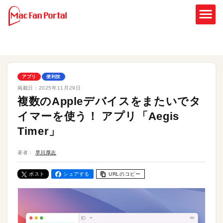
アプリ
便利技
掲載日：
2025年11月29日
複数のAppleデバイスをまたいでタ
イマーを使う！ アプリ「Aegis
Timer」
著者：
早川厚志
ポスト
シェアする
URLのコピー