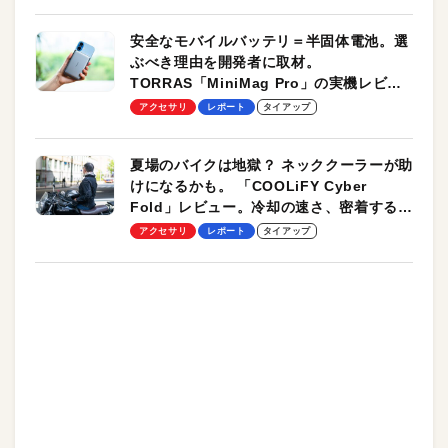
安全なモバイルバッテリ＝半固体電池。選
ぶべき理由を開発者に取材。
TORRAS「MiniMag Pro」の実機レビュ
ーも
アクセサリ
レポート
タイアップ
夏場のバイクは地獄？ ネッククーラーが助
けになるかも。 「COOLiFY Cyber
Fold」レビュー。冷却の速さ、密着する冷
却プレート、シンプルな操作性がグッド！
アクセサリ
レポート
タイアップ