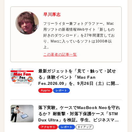
早川厚志
フリーライター兼フォトグラファー。Mac
用ソフトの新着情報Webサイト「新しもの
好きのダウンロード」を27年間運営してお
り、Macに入っているソフトは1000本以
上。
この著者の記事一覧
最新ガジェットを「見て・触って・試せ
る」体験イベント「Mac Fan
Fes.2026.09」を、9月26日（土）に開催
します！
Apple
レポート
落下実験。ケースでMacBook Neoを守れ
るか？ 耐衝撃・対落下保護ケース「STM
Dux Ultra」を検証。学生、ビジネスマン
のモバイルユースに最適！
アクセサリ
レポート
タイアップ