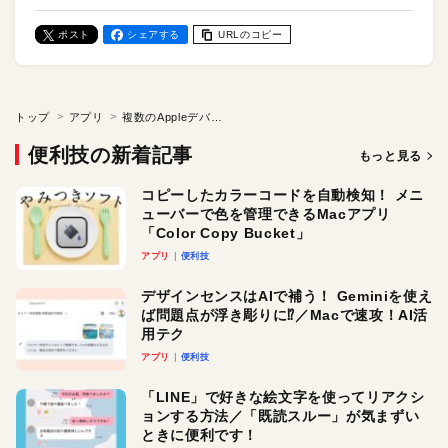
ポスト
シェアする
URLのコピー
トップ
アプリ
複数のAppleデバイスをまたいでタイマーを使う！ アプリ「Aegis Timer」
便利技の新着記事
もっと見る
コピーしたカラーコードを自動検知！ メニ
ューバーで色を管理できるMacアプリ
「Color Copy Bucket」
アプリ
便利技
デザインセンスはAIで補う！ Geminiを使え
ば問題点が浮き彫りに⁉︎／Macで速攻！AI活
用テク
アプリ
便利技
「LINE」で好きな絵文字を使ってリアクシ
ョンする方法／「既読スルー」が気まずい
ときに便利です！