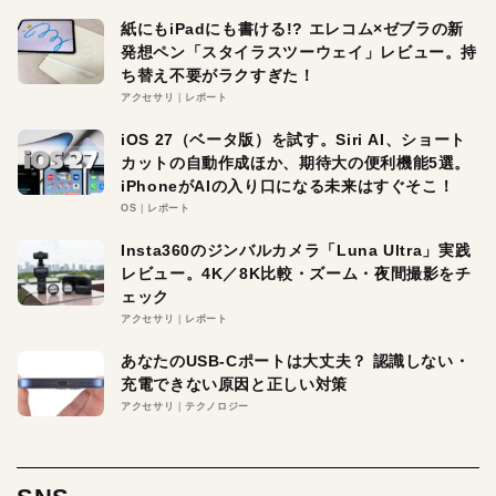
紙にもiPadにも書ける!? エレコム×ゼブラの新
発想ペン「スタイラスツーウェイ」レビュー。持
ち替え不要がラクすぎた！
アクセサリ
レポート
iOS 27（ベータ版）を試す。Siri AI、ショート
カットの自動作成ほか、期待大の便利機能5選。
iPhoneがAIの入り口になる未来はすぐそこ！
OS
レポート
Insta360のジンバルカメラ「Luna Ultra」実践
レビュー。4K／8K比較・ズーム・夜間撮影をチ
ェック
アクセサリ
レポート
あなたのUSB-Cポートは大丈夫？ 認識しない・
充電できない原因と正しい対策
アクセサリ
テクノロジー