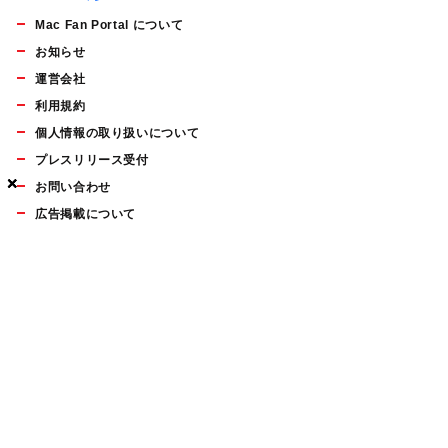
Mac Fan Portal について
お知らせ
運営会社
利用規約
個人情報の取り扱いについて
プレスリリース受付
×
×
×
お問い合わせ
広告掲載について
マイナビBOOKS
Mac Fan Portalの人気記事ランキングやおすすめ記事、編集部
員によるコラムなどをまとめたメールマガジンを毎週金曜日に
配信します。お気軽にご登録ください。
Mac Fan メールマガジン