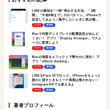
LINEの通知を“一時”停止する方法。「1時
間」「午前8時まで」の2パターン。iPhoneで
設定してみよう／集中したいときに気が散ら
ない！
アプリ
便利技
Macで外部ディスプレイの配置設定がめんど
くさい！ アプリ「Display Arranger」でスム
ースに変更しよう
アプリ
便利技
Macの画面をエフェクトで華やかに演出！ ア
プリ「effects desktop」
アプリ
便利技
LINEをFace IDでロック。iPhoneをちょっと
誰かに貸すときもトーク画面は覗かれない！
InstagramやXでも使えるよ
アプリ
便利技
著者プロフィール