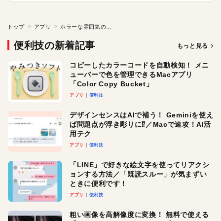
トップ
アプリ
ホラーな雰囲気のタイマー！？ Macアプリ「Howler Timer」
便利技の新着記事
もっと見る
コピーしたカラーコードを自動検知！ メニ
ューバーで色を管理できるMacアプリ
「Color Copy Bucket」
アプリ
便利技
デザインセンスはAIで補う！ Geminiを使え
ば問題点が浮き彫りに⁉︎／Macで速攻！AI活
用テク
アプリ
便利技
「LINE」で好きな絵文字を使ってリアクシ
ョンする方法／「既読スルー」が気まずい
ときに便利です！
アプリ
便利技
粗い画像を高解像度に変換！ 無料で使える