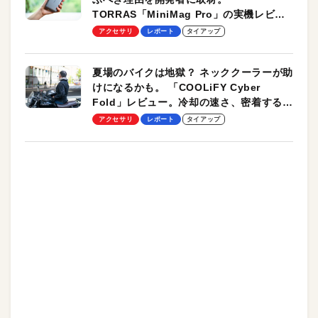
TORRAS「MiniMag Pro」の実機レビュ
ーも
アクセサリ
レポート
タイアップ
夏場のバイクは地獄？ ネッククーラーが助
けになるかも。 「COOLiFY Cyber
Fold」レビュー。冷却の速さ、密着する冷
却プレート、シンプルな操作性がグッド！
アクセサリ
レポート
タイアップ