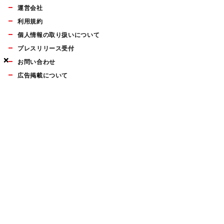
運営会社
利用規約
個人情報の取り扱いについて
プレスリリース受付
×
×
×
お問い合わせ
広告掲載について
マイナビBOOKS
Mac Fan Portalの人気記事ランキングやおすすめ記事、編集部
員によるコラムなどをまとめたメールマガジンを毎週金曜日に
配信します。お気軽にご登録ください。
Mac Fan メールマガジン
無料登録はこちら