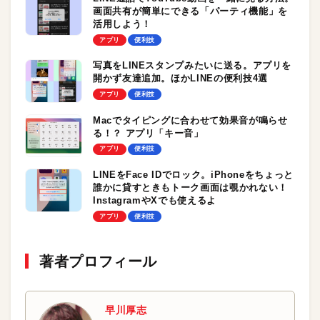
画面共有が簡単にできる「パーティ機能」を
活用しよう！
アプリ
便利技
写真をLINEスタンプみたいに送る。アプリを
開かず友達追加。ほかLINEの便利技4選
アプリ
便利技
Macでタイピングに合わせて効果音が鳴らせ
る！？ アプリ「キー音」
アプリ
便利技
LINEをFace IDでロック。iPhoneをちょっと
誰かに貸すときもトーク画面は覗かれない！
InstagramやXでも使えるよ
アプリ
便利技
著者プロフィール
早川厚志