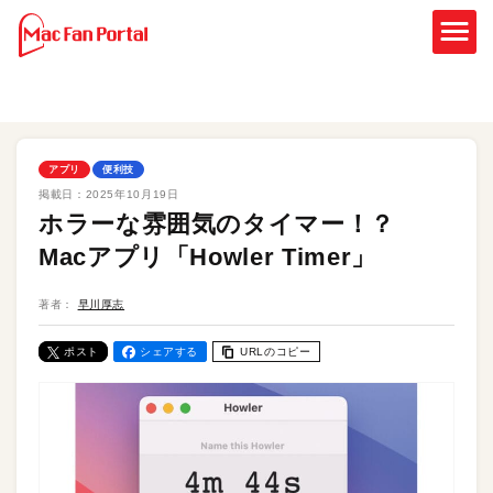
アプリ
便利技
掲載日：
2025年10月19日
ホラーな雰囲気のタイマー！？
Macアプリ「Howler Timer」
著者：
早川厚志
ポスト
シェアする
URLのコピー