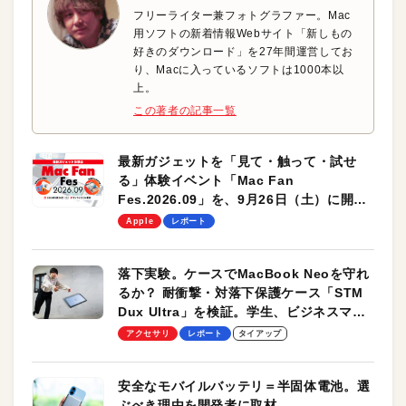
フリーライター兼フォトグラファー。Mac
用ソフトの新着情報Webサイト「新しもの
好きのダウンロード」を27年間運営してお
り、Macに入っているソフトは1000本以
上。
この著者の記事一覧
最新ガジェットを「見て・触って・試せ
る」体験イベント「Mac Fan
Fes.2026.09」を、9月26日（土）に開催
します！
Apple
レポート
落下実験。ケースでMacBook Neoを守れ
るか？ 耐衝撃・対落下保護ケース「STM
Dux Ultra」を検証。学生、ビジネスマン
のモバイルユースに最適！
アクセサリ
レポート
タイアップ
安全なモバイルバッテリ＝半固体電池。選
ぶべき理由を開発者に取材。