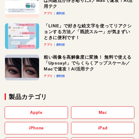
ば問題点が浮き彫りに⁉︎／Macで速攻！AI活
用テク
アプリ
便利技
「LINE」で好きな絵文字を使ってリアクシ
ョンする方法／「既読スルー」が気まずい
ときに便利です！
アプリ
便利技
粗い画像を高解像度に変換！ 無料で使える
「Upscayl」でらくらくアップスケール／
Macで速攻！AI活用テク
アプリ
便利技
製品カテゴリ
Apple
Mac
iPhone
iPad