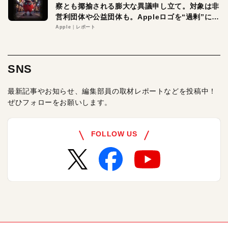
察とも揶揄される膨大な異議申し立て。対象は非
営利団体や公益団体も。Appleロゴを“過剰”に守
る理由とは
Apple
レポート
SNS
最新記事やお知らせ、編集部員の取材レポートなどを投稿中！
ぜひフォローをお願いします。
FOLLOW US