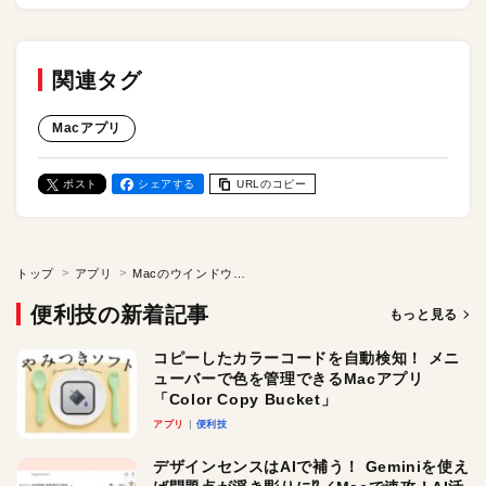
関連タグ
Macアプリ
ポスト
シェアする
URLのコピー
トップ
アプリ
Macのウインドウの切り替えを快適に！ アプリ「iDock」
便利技の新着記事
もっと見る
コピーしたカラーコードを自動検知！ メニ
ューバーで色を管理できるMacアプリ
「Color Copy Bucket」
アプリ
便利技
デザインセンスはAIで補う！ Geminiを使え