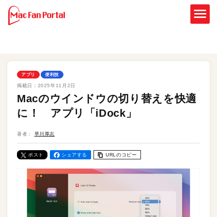
アプリ
便利技
掲載日：
2025年11月2日
Macのウインドウの切り替えを快適
に！ アプリ「iDock」
著者：
早川厚志
ポスト
シェアする
URLのコピー