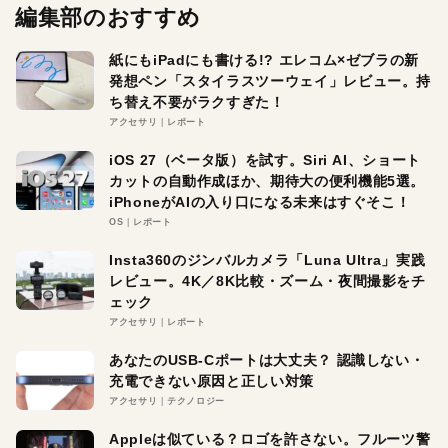
編集部のおすすめ
紙にもiPadにも書ける!? エレコム×ゼブラの新
発想ペン「スタイラスツーウェイ」レビュー。持
ち替え不要がラクすぎた！
アクセサリ
レポート
iOS 27（ベータ版）を試す。Siri AI、ショート
カットの自動作成ほか、期待大の便利機能5選。
iPhoneがAIの入り口になる未来はすぐそこ！
OS
レポート
Insta360のジンバルカメラ「Luna Ultra」実践
レビュー。4K／8K比較・ズーム・夜間撮影をチ
ェック
アクセサリ
レポート
あなたのUSB-Cポートは大丈夫？ 認識しない・
充電できない原因と正しい対策
アクセサリ
テクノロジー
Appleは似ている？ロゴを許さない。フルーツ警