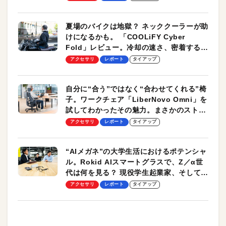
夏場のバイクは地獄？ ネッククーラーが助
けになるかも。 「COOLiFY Cyber
Fold」レビュー。冷却の速さ、密着する冷
却プレート、シンプルな操作性がグッド！
アクセサリ
レポート
タイアップ
自分に“合う”ではなく“合わせてくれる”椅
子。ワークチェア「LiberNovo Omni」を
試してわかったその魅力。まさかのストレ
ッチ機能も搭載
アクセサリ
レポート
タイアップ
“AIメガネ”の大学生活におけるポテンシャ
ル。Rokid AIスマートグラスで、Z／α世
代は何を見る？ 現役学生起業家、そして教
授による体験会レポート【PR】
アクセサリ
レポート
タイアップ