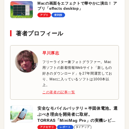
Macの画面をエフェクトで華やかに演出！ ア
プリ「effects desktop」
アプリ
便利技
著者プロフィール
早川厚志
フリーライター兼フォトグラファー。Mac
用ソフトの新着情報Webサイト「新しもの
好きのダウンロード」を27年間運営してお
り、Macに入っているソフトは1000本以
上。
この著者の記事一覧
安全なモバイルバッテリ＝半固体電池。選
ぶべき理由を開発者に取材。
TORRAS「MiniMag Pro」の実機レビュ
ーも
アクセサリ
レポート
タイアップ