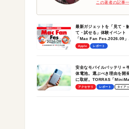
この著者の記事
最新ガジェットを「見て・
て・試せる」体験イベント
「Mac Fan Fes.2026.09」
を、9月26日（土）に開催
Apple
レポート
す！
安全なモバイルバッテリ＝
体電池。選ぶべき理由を開
に取材。TORRAS「MiniM
Pro」の実機レビューも
アクセサリ
レポート
タイア