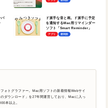
アプリ
便利技
ーバ
ド派手な音と画。ド派手に予定
y
を通知するMac用リマインダー
ソフト「Smart Reminder」
アプリ
便利技
フォトグラファー。Mac用ソフトの新着情報Webサイ
のダウンロード」を27年間運営しており、Macに入っ
000本以上。