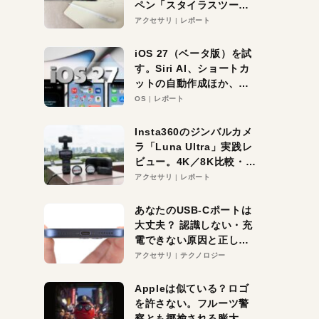
ペン「スタイラスツーウ
ェイ」レビュー。持ち替
アクセサリ
レポート
え不要がラクすぎた！
iOS 27（ベータ版）を試
す。Siri AI、ショートカ
ットの自動作成ほか、期
待大の便利機能5選。
OS
レポート
iPhoneがAIの入り口にな
る未来はすぐそこ！
Insta360のジンバルカメ
ラ「Luna Ultra」実践レ
ビュー。4K／8K比較・ズ
ーム・夜間撮影をチェッ
アクセサリ
レポート
ク
あなたのUSB-Cポートは
大丈夫？ 認識しない・充
電できない原因と正しい
対策
アクセサリ
テクノロジー
Appleは似ている？ロゴ
を許さない。フルーツ警
察とも揶揄される膨大な