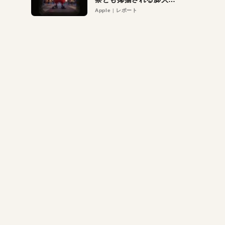
異議申し立て。対象は非
Apple
レポート
営利団体や公益団体も。
Appleロゴを“過剰”に守
る理由とは