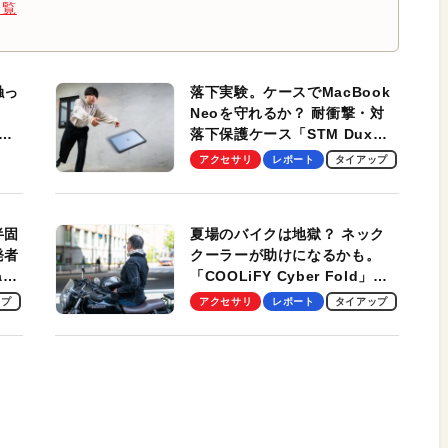
一覧
触っ
落下実験。ケースでMacBook
Neoを守れるか？ 耐衝撃・対
落下保護ケース「STM Dux
しま
Ultra」を検証。学生、ビジネ
アクセサリ
レポート
タイアップ
スマンのモバイルユースに最
適！
半固
夏場のバイクは地獄？ ネック
発者
クーラーが助けになるかも。
ag
「COOLiFY Cyber Fold」レ
ビュー。冷却の速さ、密着する
ップ
アクセサリ
レポート
タイアップ
冷却プレート、シンプルな操作
性がグッド！