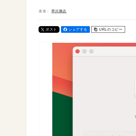
著者：
早川厚志
ポスト
シェアする
URLのコピー