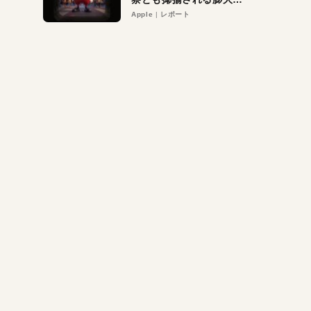
異議申し立て。対象は非
Apple
レポート
営利団体や公益団体も。
Appleロゴを“過剰”に守
る理由とは