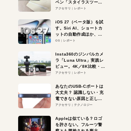
ペン「スタイラスツーウ
ェイ」レビュー。持ち替
アクセサリ
レポート
え不要がラクすぎた！
iOS 27（ベータ版）を試
す。Siri AI、ショートカ
ットの自動作成ほか、期
待大の便利機能5選。
OS
レポート
iPhoneがAIの入り口にな
る未来はすぐそこ！
Insta360のジンバルカメ
ラ「Luna Ultra」実践レ
ビュー。4K／8K比較・ズ
ーム・夜間撮影をチェッ
アクセサリ
レポート
ク
あなたのUSB-Cポートは
大丈夫？ 認識しない・充
電できない原因と正しい
対策
アクセサリ
テクノロジー
Appleは似ている？ロゴ
を許さない。フルーツ警
察とも揶揄される膨大な