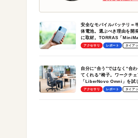
安全なモバイルバッテリ＝
体電池。選ぶべき理由を開
に取材。TORRAS「MiniM
Pro」の実機レビューも
アクセサリ
レポート
タイア
自分に“合う”ではなく“合わ
てくれる”椅子。ワークチェ
「LiberNovo Omni」を
わかったその魅力。まさか
アクセサリ
レポート
タイア
トレッチ機能も搭載