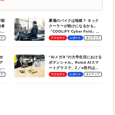
半固
夏場のバイクは地獄？ ネック
発者
クーラーが助けになるかも。
ag
「COOLiFY Cyber Fold」レ
ビュー。冷却の速さ、密着する
ップ
アクセサリ
レポート
タイアップ
冷却プレート、シンプルな操作
性がグッド！
せ
“AIメガネ”の大学生活における
ア
ポテンシャル。Rokid AIスマ
試して
ートグラスで、Z／α世代は何
のス
を見る？ 現役学生起業家、そ
ップ
アクセサリ
レポート
タイアップ
して教授による体験会レポート
【PR】