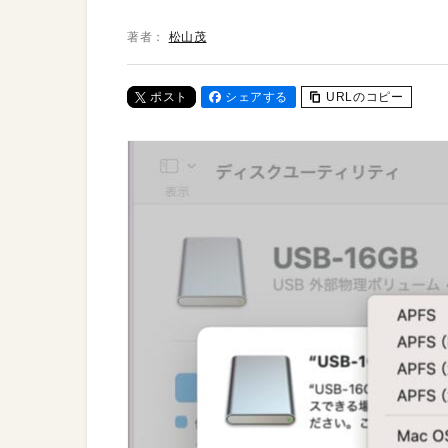
著者：
松山茂
ポスト
シェアする
URLのコピー