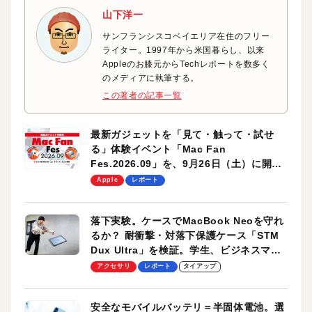
山下洋一
サンフランシスコベイエリア在住のフリー
ライター。1997年から米国暮らし、以来
Appleのお膝元からTechレポートを数多く
のメディアに執筆する。
この著者の記事一覧
最新ガジェットを「見て・触って・試せ
る」体験イベント「Mac Fan
Fes.2026.09」を、9月26日（土）に開催
します！
Apple
レポート
落下実験。ケースでMacBook Neoを守れ
るか？ 耐衝撃・対落下保護ケース「STM
Dux Ultra」を検証。学生、ビジネスマン
のモバイルユースに最適！
アクセサリ
レポート
タイアップ
安全なモバイルバッテリ＝半固体電池。選