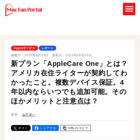
Appleサービス
レポート
掲載日：
2025年8月19日
更新日：
2025年08月20日
新プラン「AppleCare One」とは？
アメリカ在住ライターが契約してわ
かったこと。複数デバイス保証。4
年以内ならいつでも追加可能。その
ほかメリットと注意点は？
著者：
山下洋一
ポスト
シェアする
URLのコピー