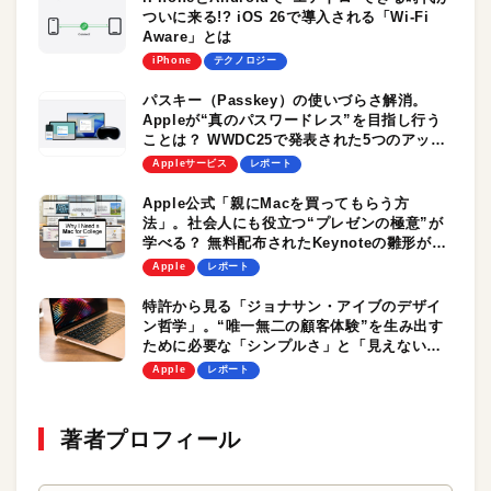
ついに来る!? iOS 26で導入される「Wi-Fi
Aware」とは
iPhone
テクノロジー
パスキー（Passkey）の使いづらさ解消。
Appleが“真のパスワードレス”を目指し行う
ことは？ WWDC25で発表された5つのアップ
デートを読み解く
Appleサービス
レポート
Apple公式「親にMacを買ってもらう方
法」。社会人にも役立つ“プレゼンの極意”が
学べる？ 無料配布されたKeynoteの雛形が面
白い
Apple
レポート
特許から見る「ジョナサン・アイブのデザイ
ン哲学」。“唯一無二の顧客体験”を生み出す
ために必要な「シンプルさ」と「見えない機
能」とは？
Apple
レポート
著者プロフィール