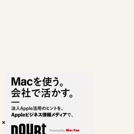
×
×
×