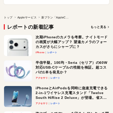
トップ
Appleサービス
新プラン「AppleCare One」とは？ アメリカ在住ライターが契約してわかったこと。複数デバイス保証。4年以内ならいつでも追加可能。そのほかメリットと注意点は？
レポートの新着記事
もっと見る
次期iPhoneのカメラを考察。ナイトモード
の画質が大幅アップ？ 望遠カメラのフォー
カスがさらにシャープに？
iPhone
レポート
半信半疑。100均・Seria（セリア）の60W
対応USB-Cケーブルの性能を検証。超コス
パの1本を発見か？
アクセサリ
レポート
iPhoneとAirPodsを同時に急速充電できる
2-in-1ワイヤレス充電スタンド「Twelve
South HiRise 2 Deluxe」が登場。省スペ
ースでおしゃれに充電したい人にオスス
アクセサリ
レポート
メ！