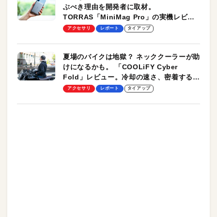
ぶべき理由を開発者に取材。
TORRAS「MiniMag Pro」の実機レビュ
ーも
アクセサリ
レポート
タイアップ
夏場のバイクは地獄？ ネッククーラーが助
けになるかも。 「COOLiFY Cyber
Fold」レビュー。冷却の速さ、密着する冷
却プレート、シンプルな操作性がグッド！
アクセサリ
レポート
タイアップ