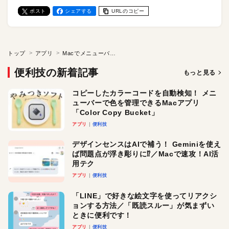
ポスト
シェアする
URLのコピー
トップ
アプリ
Macでメニューバーから絵文字を呼び出す！ アプリ「Emoji Picker」
便利技の新着記事
もっと見る
コピーしたカラーコードを自動検知！ メニ
ューバーで色を管理できるMacアプリ
「Color Copy Bucket」
アプリ
便利技
デザインセンスはAIで補う！ Geminiを使え
ば問題点が浮き彫りに⁉︎／Macで速攻！AI活
用テク
アプリ
便利技
「LINE」で好きな絵文字を使ってリアクシ
ョンする方法／「既読スルー」が気まずい
ときに便利です！
アプリ
便利技