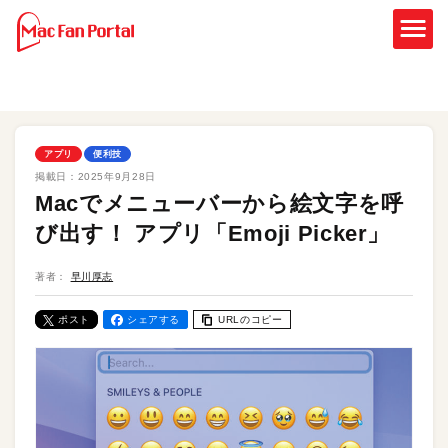
アプリ
便利技
掲載日：
2025年9月28日
Macでメニューバーから絵文字を呼
び出す！ アプリ「Emoji Picker」
著者：
早川厚志
ポスト
シェアする
URLのコピー