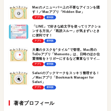
Macのメニューバー上の不要なアイコンを隠
す！／Macアプリ「Hidden Bar」
アプリ
便利技
「LINE」で好きな絵文字を使ってリアクショ
ンする方法／「既読スルー」が気まずいとき
に便利です！
アプリ
便利技
大量のタスクを“タイル”で管理。Mac用の
ToDoアプリ「Memento」は、日時のほか位
置情報をトリガーにするなど豊富なリマイン
ダー機能が魅力！
アプリ
便利技
Safariのブックマークをスッキリ整理する！
／Macアプリ「Bookmark Manager for
Safari」
アプリ
便利技
著者プロフィール