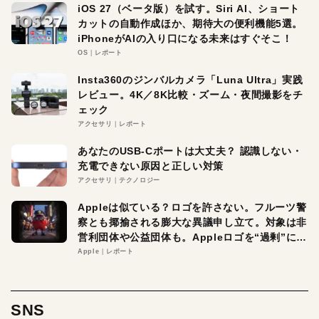
iOS 27（ベータ版）を試す。Siri AI、ショート
カットの自動作成ほか、期待大の便利機能5選。
iPhoneがAIの入り口になる未来はすぐそこ！
OS
レポート
Insta360のジンバルカメラ「Luna Ultra」実践
レビュー。4K／8K比較・ズーム・夜間撮影をチ
ェック
アクセサリ
レポート
あなたのUSB-Cポートは大丈夫？ 認識しない・
充電できない原因と正しい対策
アクセサリ
テクノロジー
Appleは似ている？ロゴを許さない。フルーツ警
察とも揶揄される膨大な異議申し立て。対象は非
営利団体や公益団体も。Appleロゴを“過剰”に守
る理由とは
Apple
レポート
SNS