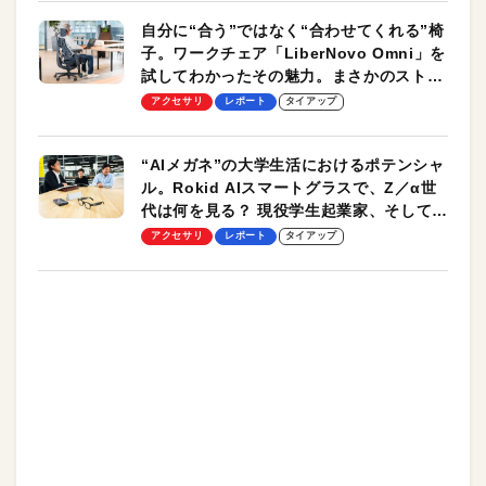
自分に“合う”ではなく“合わせてくれる”椅
子。ワークチェア「LiberNovo Omni」を
試してわかったその魅力。まさかのストレ
ッチ機能も搭載
アクセサリ
レポート
タイアップ
“AIメガネ”の大学生活におけるポテンシャ
ル。Rokid AIスマートグラスで、Z／α世
代は何を見る？ 現役学生起業家、そして教
授による体験会レポート【PR】
アクセサリ
レポート
タイアップ