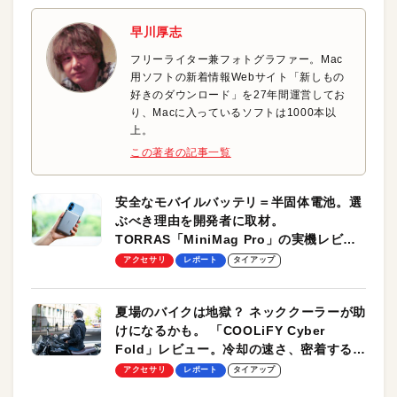
早川厚志
フリーライター兼フォトグラファー。Mac
用ソフトの新着情報Webサイト「新しもの
好きのダウンロード」を27年間運営してお
り、Macに入っているソフトは1000本以
上。
この著者の記事一覧
安全なモバイルバッテリ＝半固体電池。選
ぶべき理由を開発者に取材。
TORRAS「MiniMag Pro」の実機レビュ
ーも
アクセサリ
レポート
タイアップ
夏場のバイクは地獄？ ネッククーラーが助
けになるかも。 「COOLiFY Cyber
Fold」レビュー。冷却の速さ、密着する冷
却プレート、シンプルな操作性がグッド！
アクセサリ
レポート
タイアップ