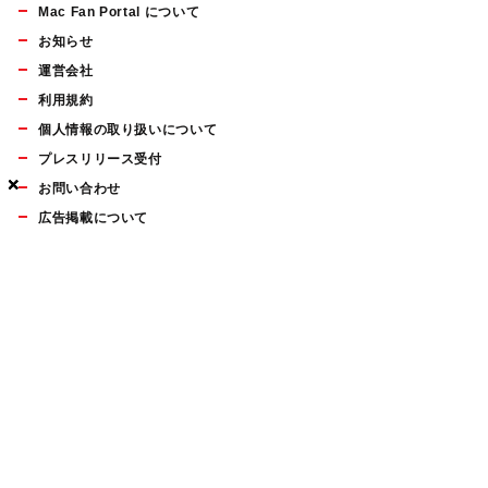
Mac Fan Portal について
お知らせ
運営会社
利用規約
個人情報の取り扱いについて
プレスリリース受付
×
×
×
お問い合わせ
広告掲載について
マイナビBOOKS
Mac Fan Portalの人気記事ランキングやおすすめ記事、編集部
員によるコラムなどをまとめたメールマガジンを毎週金曜日に
配信します。お気軽にご登録ください。
Mac Fan メールマガジン
無料登録はこちら