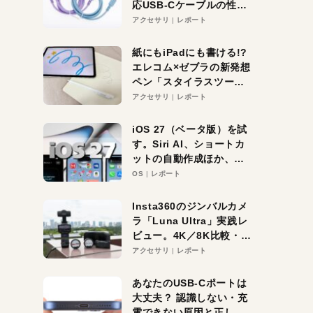
応USB-Cケーブルの性能
を検証。超コスパの1本を
アクセサリ
レポート
発見か？
紙にもiPadにも書ける!?
エレコム×ゼブラの新発想
ペン「スタイラスツーウ
ェイ」レビュー。持ち替
アクセサリ
レポート
え不要がラクすぎた！
iOS 27（ベータ版）を試
す。Siri AI、ショートカ
ットの自動作成ほか、期
待大の便利機能5選。
OS
レポート
iPhoneがAIの入り口にな
る未来はすぐそこ！
Insta360のジンバルカメ
ラ「Luna Ultra」実践レ
ビュー。4K／8K比較・ズ
ーム・夜間撮影をチェッ
アクセサリ
レポート
ク
あなたのUSB-Cポートは
大丈夫？ 認識しない・充
電できない原因と正しい