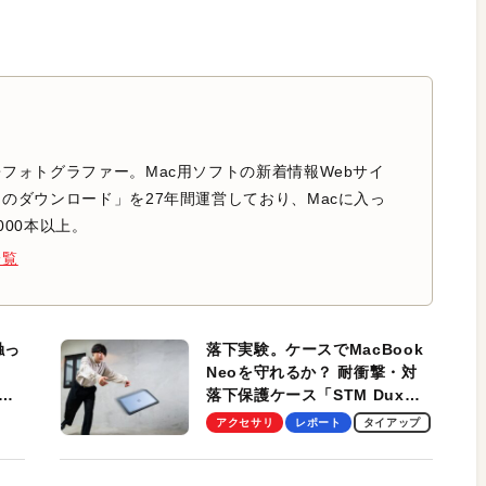
フォトグラファー。Mac用ソフトの新着情報Webサイ
のダウンロード」を27年間運営しており、Macに入っ
000本以上。
一覧
触っ
落下実験。ケースでMacBook
Neoを守れるか？ 耐衝撃・対
落下保護ケース「STM Dux
しま
Ultra」を検証。学生、ビジネ
アクセサリ
レポート
タイアップ
スマンのモバイルユースに最
適！