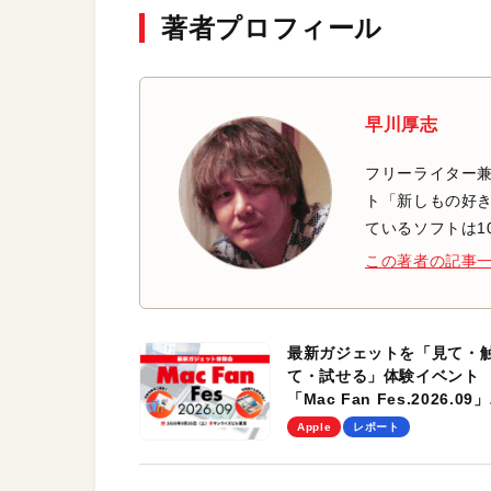
著者プロフィール
早川厚志
フリーライター兼
ト「新しもの好き
ているソフトは1
この著者の記事
最新ガジェットを「見て・
て・試せる」体験イベント
「Mac Fan Fes.2026.09」
を、9月26日（土）に開催
Apple
レポート
す！