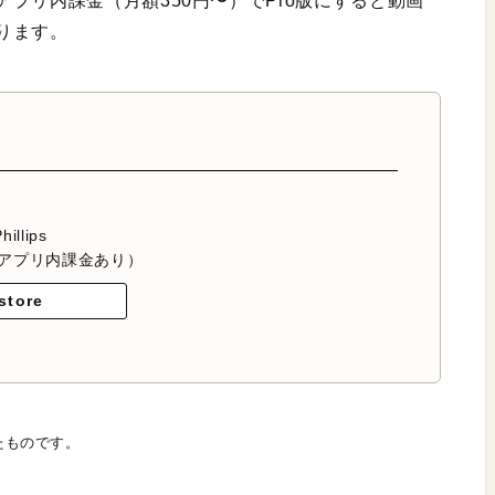
プリ内課金（月額350円〜）でPro版にすると動画
ります。
hillips
アプリ内課金あり）
store
たものです。