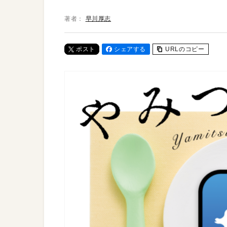
著者：
早川厚志
ポスト
シェアする
URLのコピー