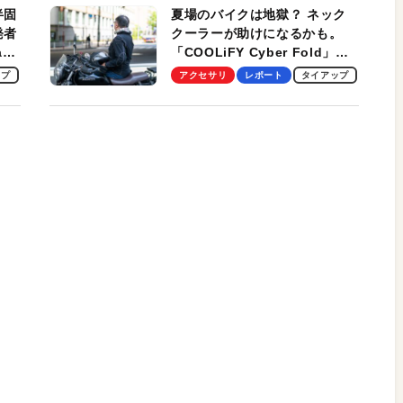
半固
夏場のバイクは地獄？ ネック
発者
クーラーが助けになるかも。
ag
「COOLiFY Cyber Fold」レ
ビュー。冷却の速さ、密着する
ップ
アクセサリ
レポート
タイアップ
冷却プレート、シンプルな操作
性がグッド！