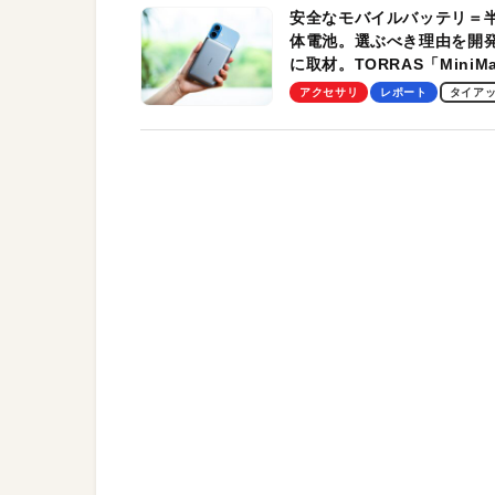
安全なモバイルバッテリ＝
体電池。選ぶべき理由を開
に取材。TORRAS「MiniM
Pro」の実機レビューも
アクセサリ
レポート
タイア