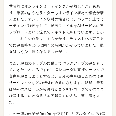
世間的にオンラインミーティングが定着したこともあ
り、筆者のようなライターもオンライン取材の機会が増
えました。オンライン取材の場合には、パソコン上でミ
ーティング録画をして、動画ファイルをAIサービスにア
ップロードという流れでテキスト化をしています。しか
し、これらの作業は手間もかかり、テキスト化の完了ま
でに録画時間とほぼ同等の時間がかかっていました（最
近はもう少し速くなりましたが）。
また、録画のトラブルに備えてバックアップの録音もし
ておきたいところですが、ICレコーダに直接ケーブルで
音声を録音しようとすると、自分の声を撮るためのミキ
サーやマイクなどの機材が必要になります。結局、筆者
はMacのスピーカから流れる音をICレコーダでそのまま
録音する、いわゆる「エア録音」の方法に落ち着きまし
た。
この一連の作業がRecDotを使えば、リアルタイムで録音