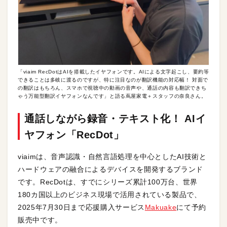
「viaim RecDotはAIを搭載したイヤフォンです。AIによる文字起こし、要約等
できることは多岐に渡るのですが、特に注目なのが翻訳機能の対応幅！ 対面で
の翻訳はもちろん、スマホで視聴中の動画の音声や、通話の内容も翻訳できち
ゃう万能型翻訳イヤフォンなんです」と語る蔦屋家電＋スタッフの奈良さん。
通話しながら録音・テキスト化！ AIイ
ヤフォン「RecDot」
viaimは、音声認識・自然言語処理を中心としたAI技術と
ハードウェアの融合によるデバイスを開発するブランド
です。RecDotは、すでにシリーズ累計100万台、世界
180カ国以上のビジネス現場で活用されている製品で、
2025年7月30日まで応援購入サービス
Makuake
にて予約
販売中です。