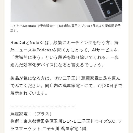
こちらも
Makuake
で予約販売中（Mac版の専用アプリは7月末より提供開始予
定）。
RecDotとNoteKitは、頻繁にミーティングを行う方、海
外ニュースやPodcastを聞く方にとって、AIサービスを
「意識的に使う」という段差を取り除いてくれる、一歩
進んだ効率化デバイスになると言えるでしょう。
製品が気になる方は、ぜひ二子玉川 蔦屋家電に足を運ん
でみてください。同店内の蔦屋家電＋にて、7月30日まで
展示されています。
＝＝＝＝＝＝＝＝＝＝＝＝＝＝＝
蔦屋家電＋（プラス）
住所：東京都世田谷区玉川1-14-1 二子玉川ライズS.C. テ
ラスマーケット 二子玉川 蔦屋家電 1階