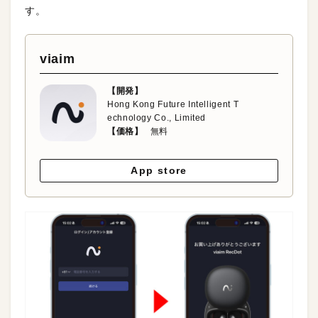
す。
viaim
【開発】
Hong Kong Future Intelligent T
echnology Co., Limited
【価格】
無料
App store