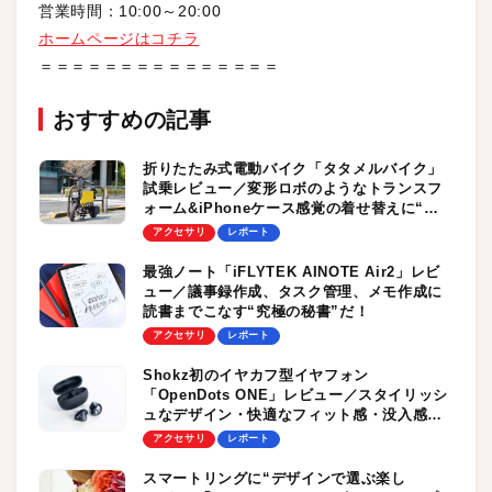
営業時間：10:00～20:00
ホームページはコチラ
＝＝＝＝＝＝＝＝＝＝＝＝＝＝＝
おすすめの記事
折りたたみ式電動バイク「タタメルバイク」
試乗レビュー／変形ロボのようなトランスフ
ォーム&iPhoneケース感覚の着せ替えに“ロ
マン”を感じた
アクセサリ
レポート
最強ノート「iFLYTEK AINOTE Air2」レビ
ュー／議事録作成、タスク管理、メモ作成に
読書までこなす“究極の秘書”だ！
アクセサリ
レポート
Shokz初のイヤカフ型イヤフォン
「OpenDots ONE」レビュー／スタイリッシ
ュなデザイン・快適なフィット感・没入感の
あるサウンドが魅力の「オールラウンドモデ
アクセサリ
レポート
ル」が登場！
スマートリングに“デザインで選ぶ楽し