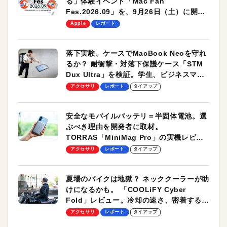
る」体験イベント「Mac Fan
Fes.2026.09」を、9月26日（土）に開催
します！
Apple
レポート
落下実験。ケースでMacBook Neoを守れ
るか？ 耐衝撃・対落下保護ケース「STM
Dux Ultra」を検証。学生、ビジネスマン
のモバイルユースに最適！
アクセサリ
レポート
タイアップ
安全なモバイルバッテリ＝半固体電池。選
ぶべき理由を開発者に取材。
TORRAS「MiniMag Pro」の実機レビュ
ーも
アクセサリ
レポート
タイアップ
夏場のバイクは地獄？ ネッククーラーが助
けになるかも。 「COOLiFY Cyber
Fold」レビュー。冷却の速さ、密着する冷
却プレート、シンプルな操作性がグッド！
アクセサリ
レポート
タイアップ