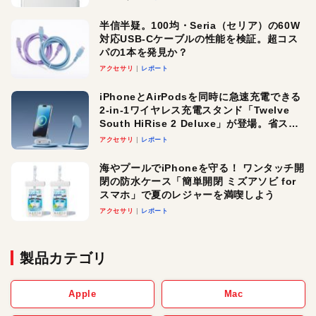
半信半疑。100均・Seria（セリア）の60W
対応USB-Cケーブルの性能を検証。超コス
パの1本を発見か？
アクセサリ
レポート
iPhoneとAirPodsを同時に急速充電できる
2-in-1ワイヤレス充電スタンド「Twelve
South HiRise 2 Deluxe」が登場。省スペ
ースでおしゃれに充電したい人にオスス
アクセサリ
レポート
メ！
海やプールでiPhoneを守る！ ワンタッチ開
閉の防水ケース「簡単開閉 ミズアソビ for
スマホ」で夏のレジャーを満喫しよう
アクセサリ
レポート
製品カテゴリ
Apple
Mac