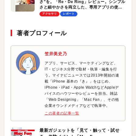
さ”を。「Re・De Ring」レビュー。シンプル
さと細やかさを両立した、専用アプリの使い
勝手もステキ！
アクセサリ
レポート
著者プロフィール
笠井美史乃
アプリ、サービス、マーケティングなど、
IT・ビジネス分野で取材・執筆・編集を行
う。マイナビニュースでは2013年開始の連
載「iPhone 基本の『き』」をはじめ、
iPhone・iPad・Apple WatchなどAppleデ
バイスのハウツーやレビューを担当。雑誌
「Web Designing」「Mac Fan」、その他
企業オウンドメディアなどで執筆中。
この著者の記事一覧
最新ガジェットを「見て・触って・試せ