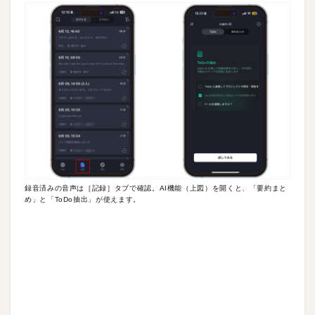
録音済みの音声は［記録］タブで確認。AI機能（上図）を開くと、「要約まと
め」と「ToDo抽出」が使えます。