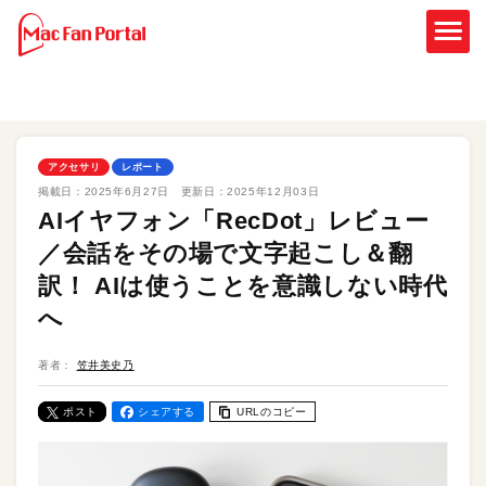
アクセサリ
レポート
掲載日：
2025年6月27日
更新日：
2025年12月03日
AIイヤフォン「RecDot」レビュー
／会話をその場で文字起こし＆翻
訳！ AIは使うことを意識しない時代
へ
著者：
笠井美史乃
ポスト
シェアする
URLのコピー