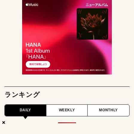
ランキング
DAILY
WEEKLY
MONTHLY
×
×
×