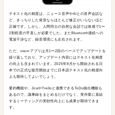
テキスト化の精度は、ニュース音声やAIとの音声会話な
ど、きっちりした発音ならほとんど修正がいらないほど
正確です。しかし、人間同士の自然な会話では体感で1〜
2割程度の手直しが必要でした。またBluetooth接続への
電波干渉など、録音環境にも左右されます。
ただ、viaiｍアプリは月1〜2回のペースでアップデートを
繰り返しており、アップデート内容にはテキスト化精度
の向上も含まれています。2025年8月から開始される日
本での正式な販売開始までに日本語テキスト化の精度向
上も期待してよいでしょう。
要約機能や、JiraやTrelloと連携できるToDo抽出機能も
あるので、議事録をまとめるだけでなく、実作業に直結
するミーティングの実効性向上にも成果が期待できま
す。