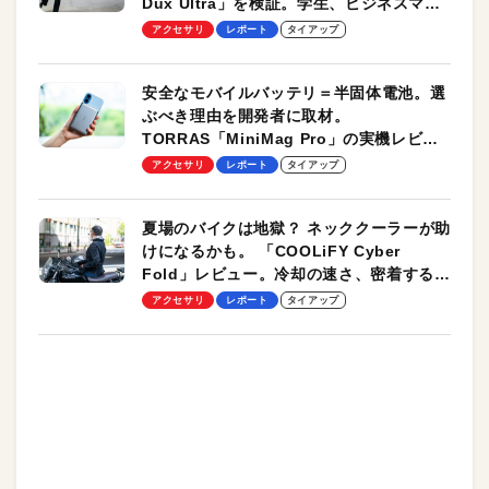
Dux Ultra」を検証。学生、ビジネスマン
のモバイルユースに最適！
アクセサリ
レポート
タイアップ
安全なモバイルバッテリ＝半固体電池。選
ぶべき理由を開発者に取材。
TORRAS「MiniMag Pro」の実機レビュ
ーも
アクセサリ
レポート
タイアップ
夏場のバイクは地獄？ ネッククーラーが助
けになるかも。 「COOLiFY Cyber
Fold」レビュー。冷却の速さ、密着する冷
却プレート、シンプルな操作性がグッド！
アクセサリ
レポート
タイアップ