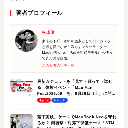
著者プロフィール
松山茂
東京の下町・谷中を拠点として日々カメラ
と猫を愛でながら暮らすフリーライター。
MacやiPhone、iPadを初代モデルから使っ
てきたのが自慢。
この著者の記事一覧
最新ガジェットを「見て・触って・試せ
る」体験イベント「Mac Fan
Fes.2026.09」を、9月26日（土）に開催
します！
Apple
レポート
落下実験。ケースでMacBook Neoを守れ
るか？ 耐衝撃・対落下保護ケース「STM