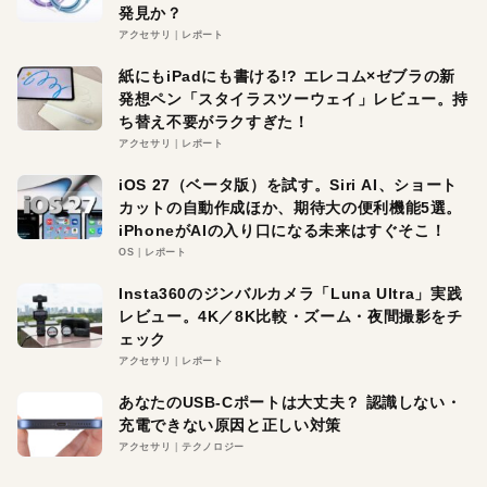
発見か？
アクセサリ
レポート
紙にもiPadにも書ける!? エレコム×ゼブラの新
発想ペン「スタイラスツーウェイ」レビュー。持
ち替え不要がラクすぎた！
アクセサリ
レポート
iOS 27（ベータ版）を試す。Siri AI、ショート
カットの自動作成ほか、期待大の便利機能5選。
iPhoneがAIの入り口になる未来はすぐそこ！
OS
レポート
Insta360のジンバルカメラ「Luna Ultra」実践
レビュー。4K／8K比較・ズーム・夜間撮影をチ
ェック
アクセサリ
レポート
あなたのUSB-Cポートは大丈夫？ 認識しない・
充電できない原因と正しい対策
アクセサリ
テクノロジー