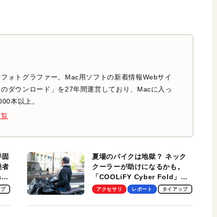
フォトグラファー。Mac用ソフトの新着情報Webサイ
のダウンロード」を27年間運営しており、Macに入っ
000本以上。
一覧
半固
夏場のバイクは地獄？ ネック
発者
クーラーが助けになるかも。
ag
「COOLiFY Cyber Fold」レ
ビュー。冷却の速さ、密着する
ップ
アクセサリ
レポート
タイアップ
冷却プレート、シンプルな操作
性がグッド！