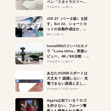
ペン「スタイラスツーウ
ェイ」レビュー。持ち替
アクセサリ
レポート
え不要がラクすぎた！
iOS 27（ベータ版）を試
す。Siri AI、ショートカ
ットの自動作成ほか、期
待大の便利機能5選。
OS
レポート
iPhoneがAIの入り口にな
る未来はすぐそこ！
Insta360のジンバルカメ
ラ「Luna Ultra」実践レ
ビュー。4K／8K比較・ズ
ーム・夜間撮影をチェッ
アクセサリ
レポート
ク
あなたのUSB-Cポートは
大丈夫？ 認識しない・充
電できない原因と正しい
対策
アクセサリ
テクノロジー
Appleは似ている？ロゴ
を許さない。フルーツ警
察とも揶揄される膨大な