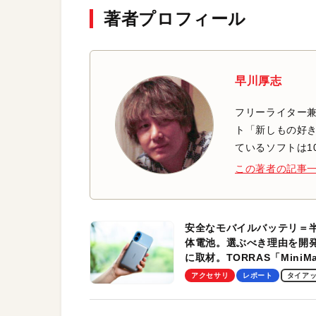
著者プロフィール
早川厚志
フリーライター兼
ト「新しもの好き
ているソフトは1
この著者の記事
安全なモバイルバッテリ＝
体電池。選ぶべき理由を開
に取材。TORRAS「MiniM
Pro」の実機レビューも
アクセサリ
レポート
タイア