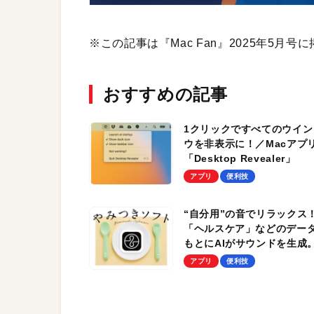
※この記事は『Mac Fan』2025年5月
おすすめの記事
1クリックですべてのウイン
ウを非表示に！／Macアプ
「Desktop Revealer」
アプリ
便利技
“自分用”の音でリラックス
「ヘルスケア」などのデー
もとにAIがサウンドを生成
Macアプリ「Endel」を使
アプリ
便利技
みよう