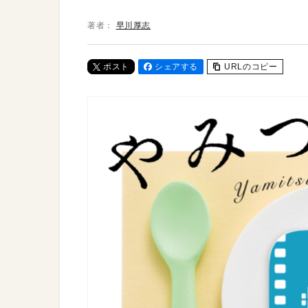
著者：
早川厚志
ポスト
シェアする
URLのコピー