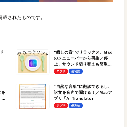
号に掲載されたものです。
ド
“癒しの音”でリラックス。Mac
リ
のメニューバーから再生／停
止、サウンド切り替えも簡単！
Macアプリ「自然の音を聞く」
アプリ
便利技
！
“自然な言葉”に翻訳できるし、
タを
訳文を音声で聞ける！／Macア
。
プリ「AI Translator」
って
アプリ
便利技