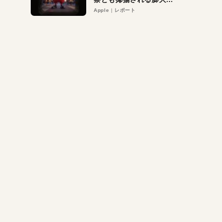
異議申し立て。対象は非
Apple
レポート
営利団体や公益団体も。
Appleロゴを“過剰”に守
る理由とは