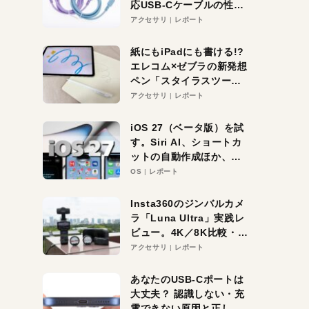
応USB-Cケーブルの性能
を検証。超コスパの1本を
アクセサリ
レポート
発見か？
紙にもiPadにも書ける!?
エレコム×ゼブラの新発想
ペン「スタイラスツーウ
ェイ」レビュー。持ち替
アクセサリ
レポート
え不要がラクすぎた！
iOS 27（ベータ版）を試
す。Siri AI、ショートカ
ットの自動作成ほか、期
待大の便利機能5選。
OS
レポート
iPhoneがAIの入り口にな
る未来はすぐそこ！
Insta360のジンバルカメ
ラ「Luna Ultra」実践レ
ビュー。4K／8K比較・ズ
ーム・夜間撮影をチェッ
アクセサリ
レポート
ク
あなたのUSB-Cポートは
大丈夫？ 認識しない・充
電できない原因と正しい