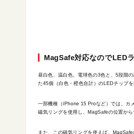
MagSafe対応なのでL
昼白色、温白色、電球色の3色と、5段階の調
た45個（白色・橙色合計）のLEDチップ
一部機種（iPhone 15 Proなど）で
磁気リングを使用し、MagSafeの位置
また、この磁気リングを使えば、MagSafeに