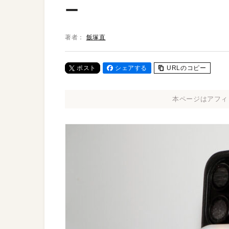
ー
著者：
飯塚直
ポスト
シェアする
URLのコピー
本ページはアフィ