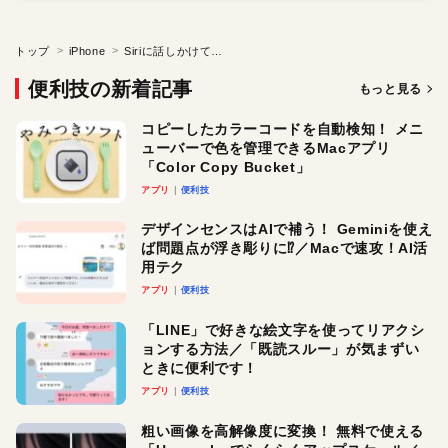
トップ
iPhone
Siriに話しかけてさまざまな操作を行う／今さら聞けないiPhoneの基本
便利技の新着記事
もっと見る
コピーしたカラーコードを自動検知！ メニ
ューバーで色を管理できるMacアプリ
「Color Copy Bucket」
アプリ
便利技
デザインセンスはAIで補う！ Geminiを使え
ば問題点が浮き彫りに⁉︎／Macで速攻！AI活
用テク
アプリ
便利技
「LINE」で好きな絵文字を使ってリアクシ
ョンする方法／「既読スルー」が気まずい
ときに便利です！
アプリ
便利技
粗い画像を高解像度に変換！ 無料で使える