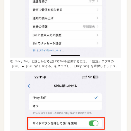
①「Hey Siri」と話しかけるだけでSiriを起動するには、「設定」アプリの
［Siri］→［Siriに話しかける］をタップし、［Hey Siri］を選択しましょう。