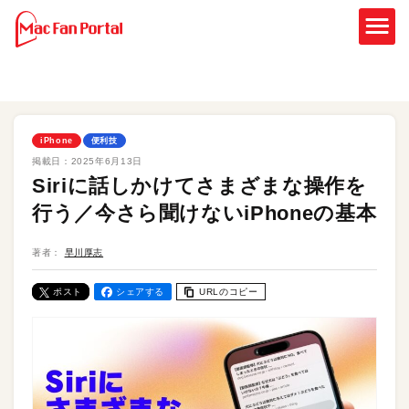
iPhone
便利技
掲載日：
2025年6月13日
Siriに話しかけてさまざまな操作を
行う／今さら聞けないiPhoneの基本
著者：
早川厚志
ポスト
シェアする
URLのコピー