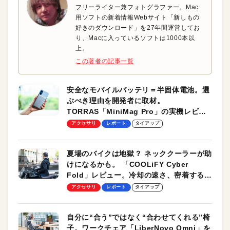
フリーライター兼フォトグラファー。Mac
用ソフトの新着情報Webサイト「新しもの
好きのダウンロード」を27年間運営してお
り、Macに入っているソフトは1000本以
上。
この著者の記事一覧
安全なモバイルバッテリ＝半固体電池。選
ぶべき理由を開発者に取材。
TORRAS「MiniMag Pro」の実機レビュ
ーも
アクセサリ
レポート
タイアップ
夏場のバイクは地獄？ ネッククーラーが助
けになるかも。 「COOLiFY Cyber
Fold」レビュー。冷却の速さ、密着する冷
却プレート、シンプルな操作性がグッド！
アクセサリ
レポート
タイアップ
自分に“合う”ではなく“合わせてくれる”椅
子。ワークチェア「LiberNovo Omni」を