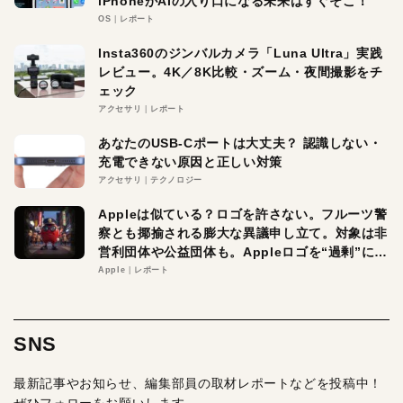
iPhoneがAIの入り口になる未来はすぐそこ！
OS
レポート
Insta360のジンバルカメラ「Luna Ultra」実践
レビュー。4K／8K比較・ズーム・夜間撮影をチ
ェック
アクセサリ
レポート
あなたのUSB-Cポートは大丈夫？ 認識しない・
充電できない原因と正しい対策
アクセサリ
テクノロジー
Appleは似ている？ロゴを許さない。フルーツ警
察とも揶揄される膨大な異議申し立て。対象は非
営利団体や公益団体も。Appleロゴを“過剰”に守
る理由とは
Apple
レポート
SNS
最新記事やお知らせ、編集部員の取材レポートなどを投稿中！