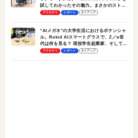
試してわかったその魅力。まさかのストレ
ッチ機能も搭載
アクセサリ
レポート
タイアップ
“AIメガネ”の大学生活におけるポテンシャ
ル。Rokid AIスマートグラスで、Z／α世
代は何を見る？ 現役学生起業家、そして教
授による体験会レポート【PR】
アクセサリ
レポート
タイアップ