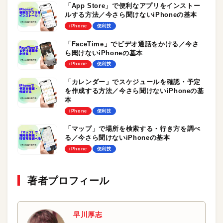
「App Store」で便利なアプリをインストー
ルする方法／今さら聞けないiPhoneの基本
iPhone
便利技
「FaceTime」でビデオ通話をかける／今さ
ら聞けないiPhoneの基本
iPhone
便利技
「カレンダー」でスケジュールを確認・予定
を作成する方法／今さら聞けないiPhoneの基
本
iPhone
便利技
「マップ」で場所を検索する・行き方を調べ
る／今さら聞けないiPhoneの基本
iPhone
便利技
著者プロフィール
早川厚志