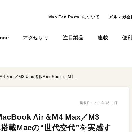
Mac Fan Portal について
メルマガ会
hone
アクセサリ
注目製品
連載
便
【先行レビュー】M4搭載MacBook Air＆M4 Max／M3 Ultra搭載Mac Studio。M1搭載Macの“世代交代”を実感する、常識はずれのパフォーマンス
掲載日：
2025年3月11日
ook Air＆M4 Max／M3
o。M1搭載Macの“世代交代”を実感す