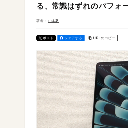
る、常識はずれのパフォ
著者：
山本敦
ポスト
シェアする
URLのコピー