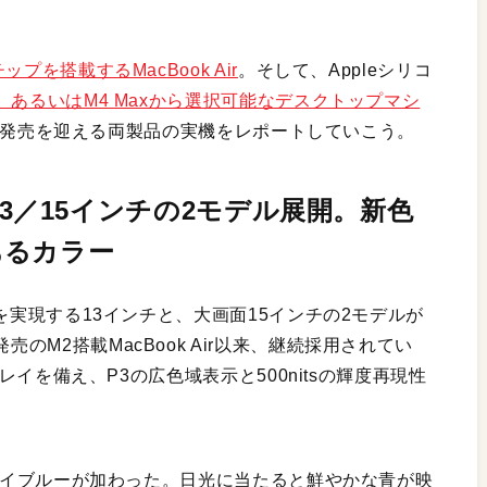
チップを搭載するMacBook Air
。そして、Appleシリコ
チップ、あるいはM4 Maxから選択可能なデスクトップマシ
日に発売を迎える両製品の実機をレポートしていこう。
は、13／15インチの2モデル展開。新色
あるカラー
ティを実現する13インチと、大画面15インチの2モデルが
売のM2搭載MacBook Air以来、継続採用されてい
スプレイを備え、P3の広色域表示と500nitsの輝度再現性
色のスカイブルーが加わった。日光に当たると鮮やかな青が映