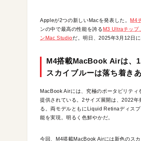
Appleが2つの新しいMacを発表した。
M4
ンの中で最高の性能を誇る
M3 Ultra
ンMac Studio
だ。明日、2025年3月12
M4搭載MacBook Air
スカイブルーは落ち着き
MacBook Airには、究極のポータビリ
提供されている。2サイズ展開は、2022年発
る。両モデルともにLiquid Retinaディ
能を実現。明るく色鮮やかだ。
今回、M4搭載MacBook Airには新