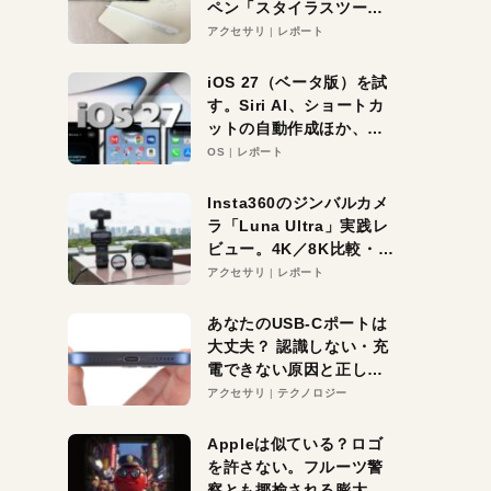
ペン「スタイラスツーウ
ェイ」レビュー。持ち替
アクセサリ
レポート
え不要がラクすぎた！
iOS 27（ベータ版）を試
す。Siri AI、ショートカ
ットの自動作成ほか、期
待大の便利機能5選。
OS
レポート
iPhoneがAIの入り口にな
る未来はすぐそこ！
Insta360のジンバルカメ
ラ「Luna Ultra」実践レ
ビュー。4K／8K比較・ズ
ーム・夜間撮影をチェッ
アクセサリ
レポート
ク
あなたのUSB-Cポートは
大丈夫？ 認識しない・充
電できない原因と正しい
対策
アクセサリ
テクノロジー
Appleは似ている？ロゴ
を許さない。フルーツ警
察とも揶揄される膨大な