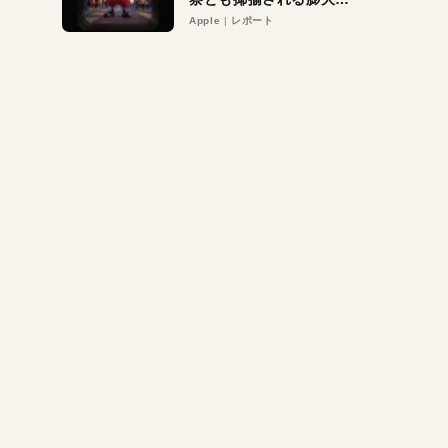
異議申し立て。対象は非
Apple
レポート
営利団体や公益団体も。
Appleロゴを“過剰”に守
る理由とは