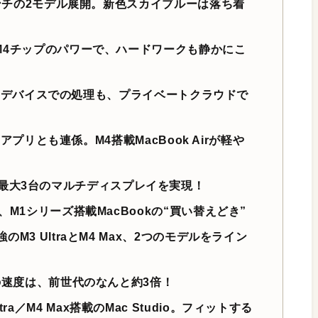
15インチの2モデル展開。新色スカイブルーは落ち着
r。M4チップのパワーで、ハードワークも静かにこ
全対応。オンデバイスでの処理も、プライベートクラウドで
ーティアプリとも連係。M4搭載MacBook Airが軽や
最大3台のマルチディスプレイを実現！
れは、M1シリーズ搭載MacBookの“買い替えどき”
強のM3 UltraとM4 Max、2つのモデルをライン
。その速度は、前世代のなんと約3倍！
a／M4 Max搭載のMac Studio。フィットする